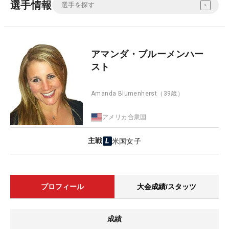
選手情報
アマンダ・ブルーメンハー
スト
Amanda Blumenherst
（39歳）
アメリカ合衆国
主戦
米国女子
プロフィール
大会成績/スタッツ
成績