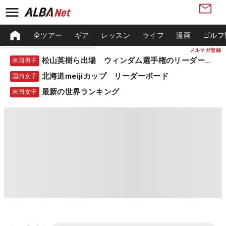
全ツアー
ギア
レッスン
ライフ
漫画
ゴルフ
メルマガ登録
松山英樹ら出場 ウィンダム選手権のリーダーボード
米国男子
北海道meijiカップ リーダーボード
国内女子
最新の世界ランキング
米国女子