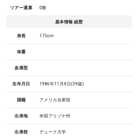
ツアー通算
0勝
基本情報 経歴
身長
175cm
体重
血液型
生年月日
1986年11月4日
(39歳)
国籍
アメリカ合衆国
出身地
米国アリゾナ州
出身校
デューク大学