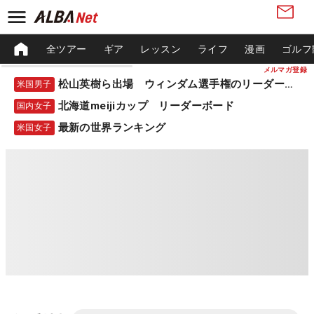
全ツアー
ギア
レッスン
ライフ
漫画
ゴルフ
メルマガ登録
松山英樹ら出場 ウィンダム選手権のリーダーボード
米国男子
北海道meijiカップ リーダーボード
国内女子
最新の世界ランキング
米国女子