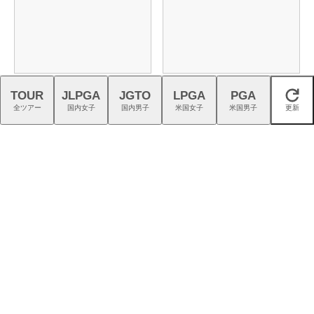
ゴルフの熱狂を、つくる仕
アディダス『コードカオス
TOUR
JLPGA
JGTO
LPGA
PGA
事。｜スタッフ募集中
27』は強烈な蹴りでパワーを
閉じる
全ツアー
国内女子
国内男子
米国女子
米国男子
更新
生む
猛暑を乗り切る！ こだわり機
仲宗根澄香が平均パット数
能派パンツ4選
『TRTL』で6人抜き！