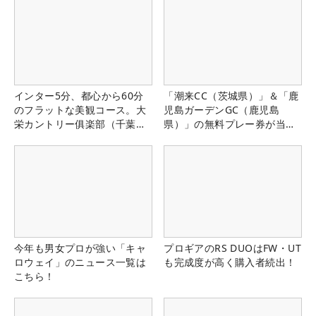
インター5分、都心から60分
「潮来CC（茨城県）」＆「鹿
のフラットな美観コース。大
児島ガーデンGC（鹿児島
栄カントリー俱楽部（千葉
県）」の無料プレー券が当た
県）
る！！
今年も男女プロが強い「キャ
プロギアのRS DUOはFW・UT
ロウェイ」のニュース一覧は
も完成度が高く購入者続出！
こちら！