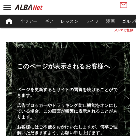
全ツアー
ギア
レッスン
ライフ
漫画
ゴルフ
メルマガ登録
このページが表示されるお客様へ
ページを更新するとサイトの閲覧を続けることがで
きます。
広告ブロッカーやトラッキング防止機能をオンにし
ている場合、この画面が頻繁に表示されることがあ
ります。
お客様にはご不便をおかけいたしますが、何卒ご理
解いただきますよう、お願い申し上げます。