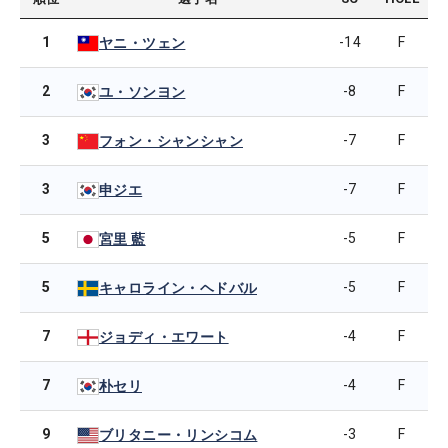
1
-14
F
ヤニ・ツェン
2
-8
F
ユ・ソンヨン
3
-7
F
フォン・シャンシャン
3
-7
F
申ジエ
5
-5
F
宮里 藍
5
-5
F
キャロライン・ヘドバル
7
-4
F
ジョディ・エワート
7
-4
F
朴セリ
9
-3
F
ブリタニー・リンシコム