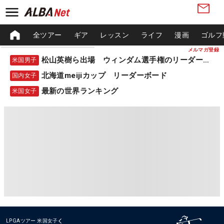
全ツアー
ギア
レッスン
ライフ
漫画
ゴルフ
メルマガ登録
松山英樹ら出場 ウィンダム選手権のリーダーボード
米国男子
北海道meijiカップ リーダーボード
国内女子
最新の世界ランキング
米国女子
LPGAツアー
米国女子