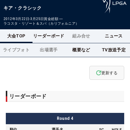
キア・クラシック
2012年3月22日-3月25日
賞金総額
―
ラコスタ・リゾート＆スパ（カリフォルニア）
大会TOP
リーダーボード
組み合せ
ニュース
ライブフォト
出場選手
概要など
TV放送予定
更新する
リーダーボード
Round
4
順位
選手名
SC
HOLE