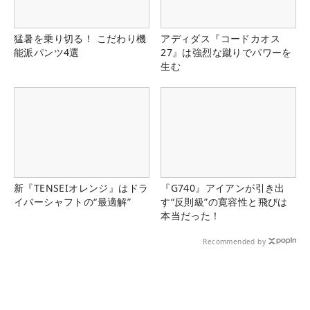
猛暑を乗り切る！ こだわり機
アディダス『コードカオス
能派パンツ4選
27』は強烈な蹴りでパワーを
生む
新『TENSEIオレンジ』はドラ
『G740』アイアンが引き出
イバーシャフトの“最適解”
す“反則級”の寛容性と飛びは
本当だった！
Recommended by