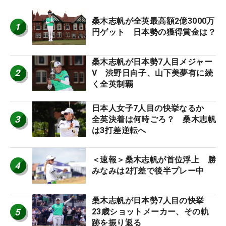
桑木志帆が全英最高額2億3000万
1
円ゲット 日本勢の獲得賞金は？
桑木志帆が日本勢7人目メジャー
2
V 渋野日向子、山下美夢有に続
く全英制覇
日本人女子7人目の快挙なるか
3
全英決着は何時ごろ？ 桑木志帆
は3打差逆転へ
＜速報＞桑木志帆が首位浮上 勝
4
みなみは2打差で後半プレー中
桑木志帆が日本勢7人目の快挙
5
23歳ショットメーカー、その軌
跡を振り返る