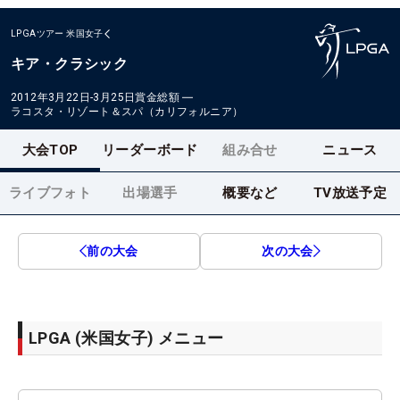
LPGAツアー
米国女子
キア・クラシック
2012年3月22日-3月25日
賞金総額
―
ラコスタ・リゾート＆スパ（カリフォルニア）
大会TOP
リーダーボード
組み合せ
ニュース
ライブフォト
出場選手
概要など
TV放送予定
前の大会
次の大会
LPGA (米国女子) メニュー