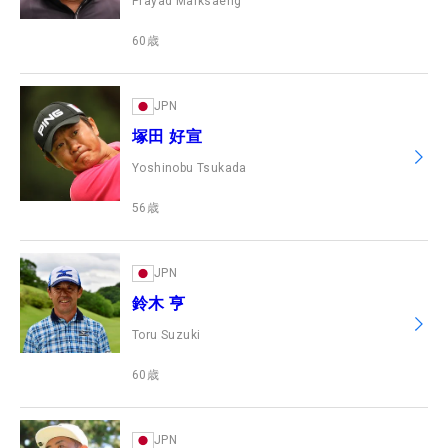
Prayad Marksaeng
60
歳
JPN
塚田 好宣
Yoshinobu Tsukada
56
歳
JPN
鈴木 亨
Toru Suzuki
60
歳
JPN