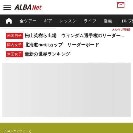
全ツアー
ギア
レッスン
ライフ
漫画
ゴルフ
メルマガ登録
松山英樹ら出場 ウィンダム選手権のリーダーボード
米国男子
北海道meijiカップ リーダーボード
国内女子
最新の世界ランキング
米国女子
PGAシニアツアー