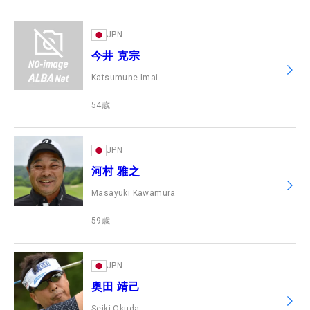
JPN
今井 克宗
Katsumune Imai
54
歳
JPN
河村 雅之
Masayuki Kawamura
59
歳
JPN
奥田 靖己
Seiki Okuda