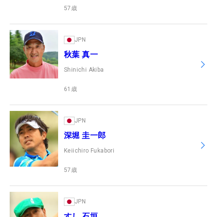
57
歳
JPN
秋葉 真一
Shinichi Akiba
61
歳
JPN
深堀 圭一郎
Keiichiro Fukabori
57
歳
JPN
すし 石垣