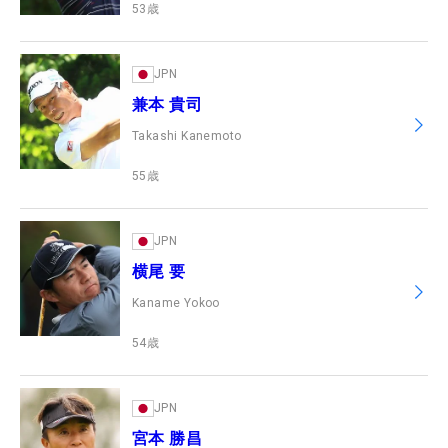
53
歳
JPN
兼本 貴司
Takashi Kanemoto
55
歳
JPN
横尾 要
Kaname Yokoo
54
歳
JPN
宮本 勝昌