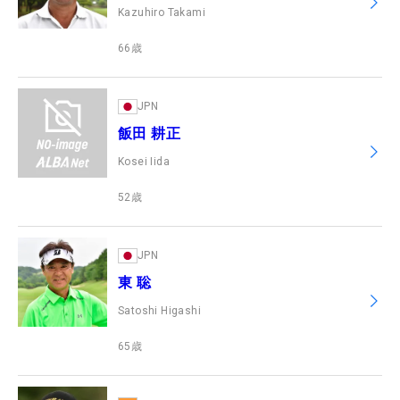
Kazuhiro Takami
66
歳
JPN
飯田 耕正
Kosei Iida
52
歳
JPN
東 聡
Satoshi Higashi
65
歳