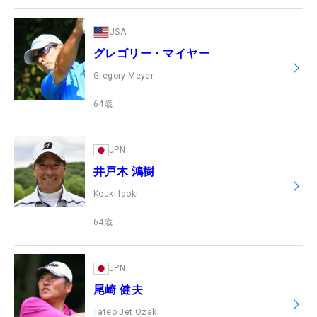
USA
グレゴリー・マイヤー
Gregory Meyer
64
歳
JPN
井戸木 鴻樹
Kouki Idoki
64
歳
JPN
尾崎 健夫
Tateo Jet Ozaki