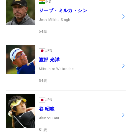
IND
ジーブ・ミルカ・シン
Jeev Milkha Singh
54
歳
JPN
渡部 光洋
Mitsuhiro Watanabe
54
歳
JPN
谷 昭範
Akinori Tani
51
歳