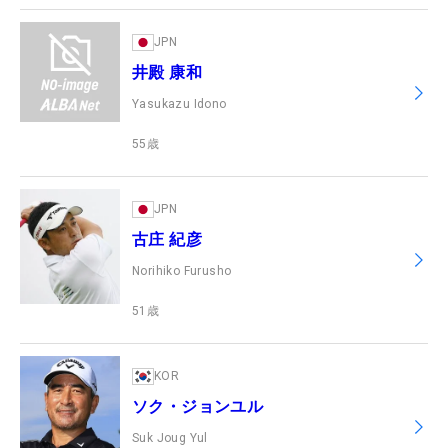
JPN
井殿 康和
Yasukazu Idono
55
歳
JPN
古庄 紀彦
Norihiko Furusho
51
歳
KOR
ソク・ジョンユル
Suk Joug Yul