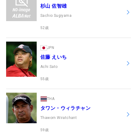
杉山 佐智雄
Sachio Sugiyama
52
歳
JPN
佐藤 えいち
Achi Sato
55
歳
THA
タワン・ウィラチャン
Thaworn Wiratchant
59
歳