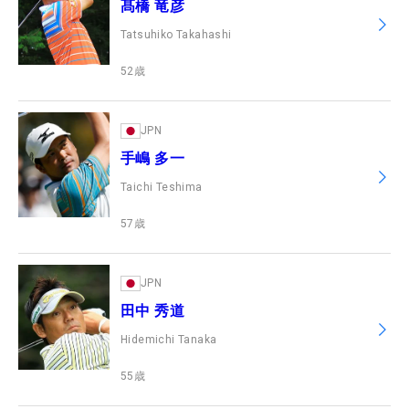
髙橋 竜彦
Tatsuhiko Takahashi
52
歳
JPN
手嶋 多一
Taichi Teshima
57
歳
JPN
田中 秀道
Hidemichi Tanaka
55
歳