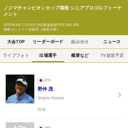
ノジマチャンピオンカップ箱根 シニアプロゴルフトーナ
メント
2025年4月17日-4月18日
賞金総額
¥55,000,000
箱根カントリー倶楽部（神奈川県）
大会TOP
リーダーボード
組み合せ
ニュース
ライブフォト
出場選手
概要など
TV放送予定
JPN
野仲 茂
Shigeru Nonaka
55
歳