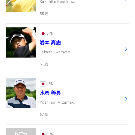
Kazuhiko Hosokawa
55
歳
JPN
岩本 高志
Takashi Iwamoto
51
歳
JPN
水巻 善典
Yoshinori Mizumaki
67
歳
JPN