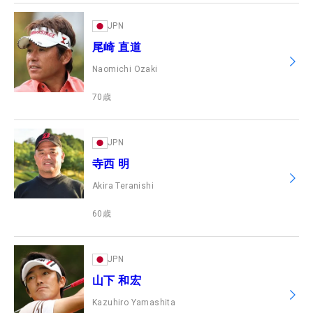
JPN
尾崎 直道
Naomichi Ozaki
70
歳
JPN
寺西 明
Akira Teranishi
60
歳
JPN
山下 和宏
Kazuhiro Yamashita