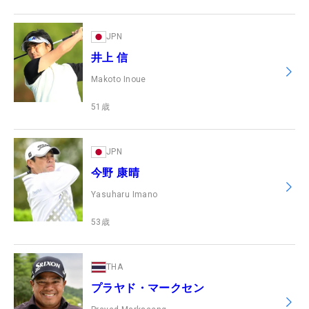
JPN
井上 信
Makoto Inoue
51
歳
JPN
今野 康晴
Yasuharu Imano
53
歳
THA
プラヤド・マークセン