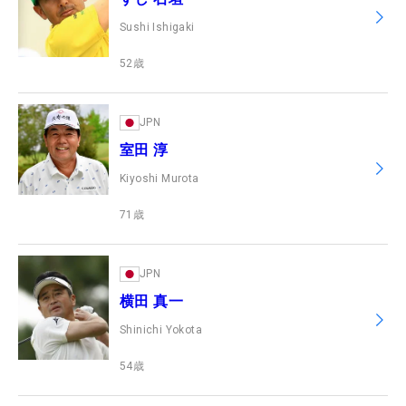
Sushi Ishigaki
52
歳
JPN
室田 淳
Kiyoshi Murota
71
歳
JPN
横田 真一
Shinichi Yokota
54
歳