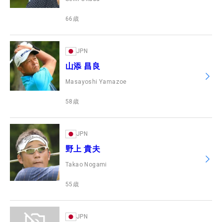
66
歳
JPN
山添 昌良
Masayoshi Yamazoe
58
歳
JPN
野上 貴夫
Takao Nogami
55
歳
JPN