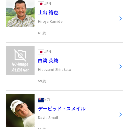
JPN
上出 裕也
Hiroya Kamide
61
歳
JPN
白潟 英純
Hidezumi Shirakata
59
歳
NZL
デービッド・スメイル
David Smail