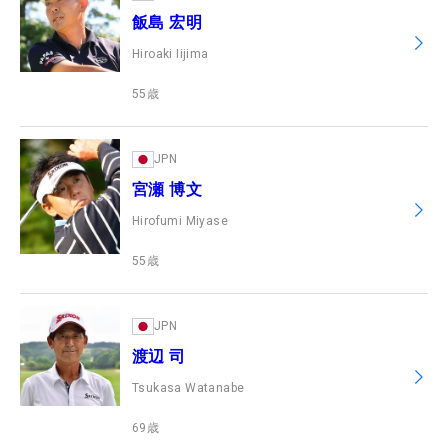
飯島 宏明
Hiroaki Iijima
55
歳
JPN
宮瀬 博文
Hirofumi Miyase
55
歳
JPN
渡辺 司
Tsukasa Watanabe
69
歳