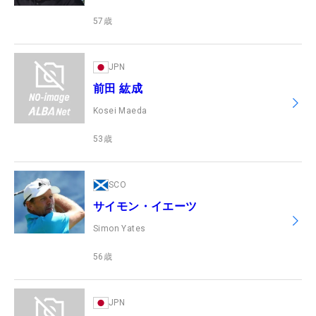
57
歳
JPN
前田 紘成
Kosei Maeda
53
歳
SCO
サイモン・イエーツ
Simon Yates
56
歳
JPN