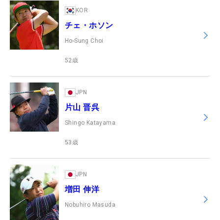
KOR
チェ・ホソン
Ho-Sung Choi
52
歳
JPN
片山 晋呉
Shingo Katayama
53
歳
JPN
増田 伸洋
Nobuhiro Masuda