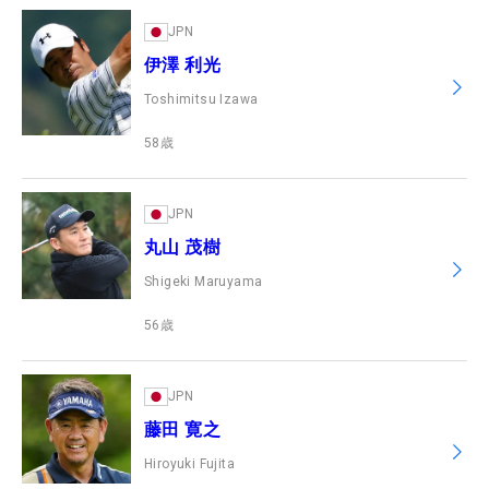
JPN
伊澤 利光
Toshimitsu Izawa
58
歳
JPN
丸山 茂樹
Shigeki Maruyama
56
歳
JPN
藤田 寛之
Hiroyuki Fujita