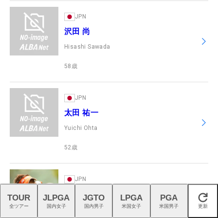
JPN
沢田 尚
Hisashi Sawada
58
歳
JPN
太田 祐一
Yuichi Ohta
52
歳
JPN
菊池 純
TOUR
JLPGA
JGTO
LPGA
PGA
閉じる
全ツアー
国内女子
国内男子
米国女子
米国男子
更新
Jun Kikuchi