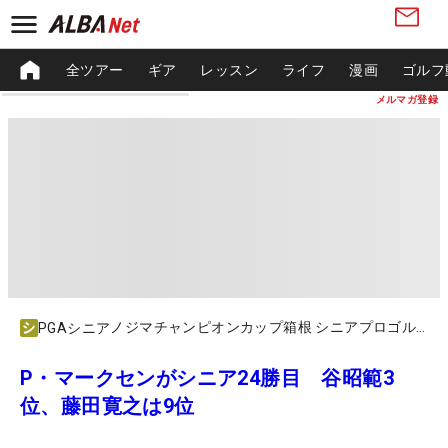
全ツアー
ギア
レッスン
ライフ
漫画
ゴルフ
メルマガ登録
ノジマチャンピオンカップ箱根 シニアプロゴルフトーナメント
PGAシニア
P・マークセンがシニア24勝目 谷昭範3
位、藤田寛之は9位