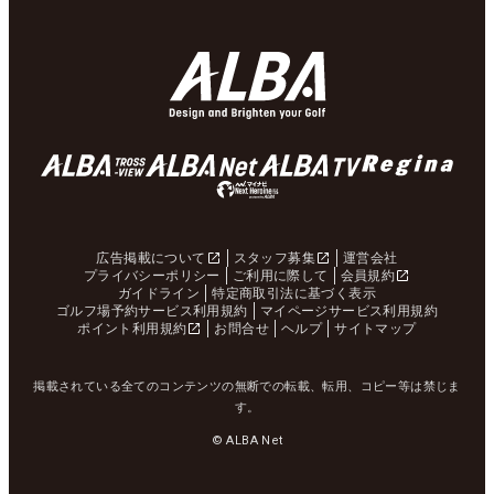
広告掲載について
スタッフ募集
運営会社
プライバシーポリシー
ご利用に際して
会員規約
ガイドライン
特定商取引法に基づく表示
ゴルフ場予約サービス利用規約
マイページサービス利用規約
ポイント利用規約
お問合せ
ヘルプ
サイトマップ
掲載されている全てのコンテンツの無断での転載、転用、コピー等は禁じま
す。
© ALBA Net