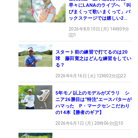
早々にLANAのライブへ 「叫
びまくって歌いまくって」バ
ックステージでは嬉しい2シ
ョットも！
2026年8月10日 (月) 14時09分
1
スタート前の練習で打てるのは20
球 藤田寛之はどんな練習をしてい
る？
2026年6月16日 (火) 12時02分
22
5年モノ以上のモデルがズラリ シ
ニア26勝目は“特注”エースパターが
ハマった P・マークセンこだわり
の14本【勝者のギア】
2026年6月1日 (月) 20時06分
10