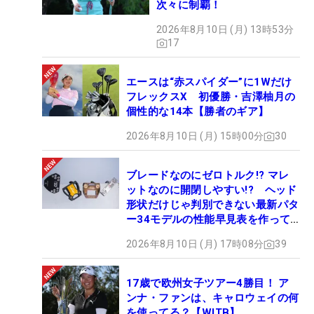
次々に制覇！
2026年8月10日 (月) 13時53分
17
エースは“赤スパイダー”に1Wだけ
フレックスX 初優勝・吉澤柚月の
個性的な14本【勝者のギア】
2026年8月10日 (月) 15時00分
30
ブレードなのにゼロトルク!? マレ
ットなのに開閉しやすい!? ヘッド
形状だけじゃ判別できない最新パタ
ー34モデルの性能早見表を作って
みた #ギアカタログ2026
2026年8月10日 (月) 17時08分
39
17歳で欧州女子ツアー4勝目！ ア
ンナ・ファンは、キャロウェイの何
を使ってる？【WITB】