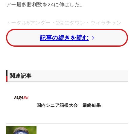
アー最多勝利数を24に伸ばした。
トータル5アンダー・2位にタワン・ウィラチャン
（タイ）。トータル4アンダー・3位に14番でホール
記事の続きを読む
インワンを達成したルーキー・谷昭範、トータル3
アンダー・4位には同じくルーキーの岩本高志が入
った。
昨季賞金王の宮本勝昌はトータル2アンダー・5位タ
関連記事
イ。米シニアツアーが主戦場の藤田寛之はトータル
1アンダー・9位タイで2日間を終えた。
片山晋呉はトータル1オーバー・20位タイ。丸山茂
国内シニア箱根大会 最終結果
樹はトータル8オーバー・68位タイだった。