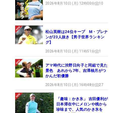
2026年8月10日 (月) 12時00分
10
松山英樹は24位キープ M・ブレナ
ンが23人抜き【男子世界ランキン
グ】
2026年8月10日 (月) 11時51分
1
アマ時代に渋野日向子と同組で見た
景色 あれから7年、吉澤柚月がつ
かんだ初優勝
2026年8月10日 (月) 16時48分
27
「趣味：かき氷」 吉田優利が
日本滞在中にメロンや桃から
珍味まで、人気のかき氷を