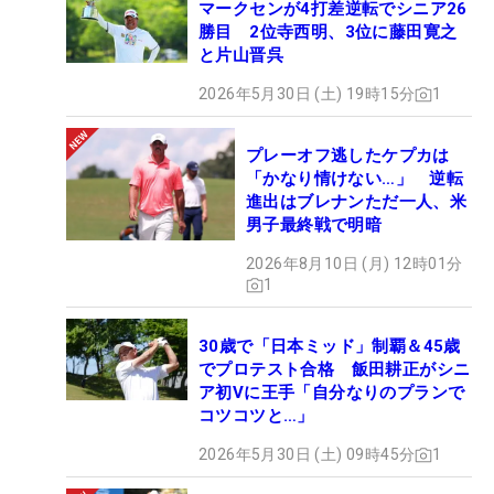
マークセンが4打差逆転でシニア26
勝目 2位寺西明、3位に藤田寛之
と片山晋呉
2026年5月30日 (土) 19時15分
1
プレーオフ逃したケプカは
「かなり情けない…」 逆転
進出はブレナンただ一人、米
男子最終戦で明暗
2026年8月10日 (月) 12時01分
1
30歳で「日本ミッド」制覇＆45歳
でプロテスト合格 飯田耕正がシニ
ア初Vに王手「自分なりのプランで
コツコツと…」
2026年5月30日 (土) 09時45分
1