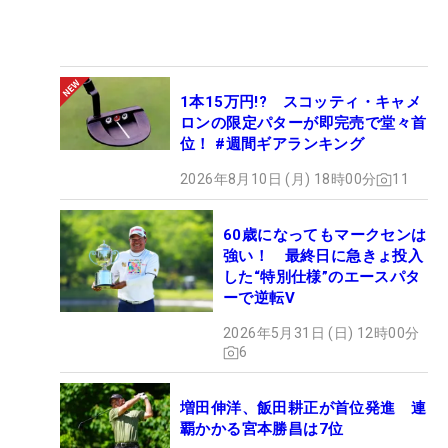
1本15万円!? スコッティ・キャメ
ロンの限定パターが即完売で堂々首
位！ #週間ギアランキング
2026年8月10日 (月) 18時00分
11
60歳になってもマークセンは
強い！ 最終日に急きょ投入
した“特別仕様”のエースパタ
ーで逆転V
2026年5月31日 (日) 12時00分
6
増田伸洋、飯田耕正が首位発進 連
覇かかる宮本勝昌は7位