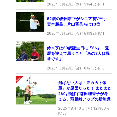
2026年5月28日 (木) 15時40分
1
52歳の飯田耕正がシニア初V王手
宮本勝昌、片山晋呉らは13位
2026年5月29日 (金) 16時32分
1
鈴木亨は60歳誕生日に『66』 還
暦を迎えて思うこと「あの3人は異
常です」
2026年5月29日 (金) 10時13分
6
飛ばない人は「左カカト体
重」が原因だった！ まだまだ
260y飛ばす森田理香子が考
える、飛距離アップの新常識
2026年8月10日 (月) 12時00分
67