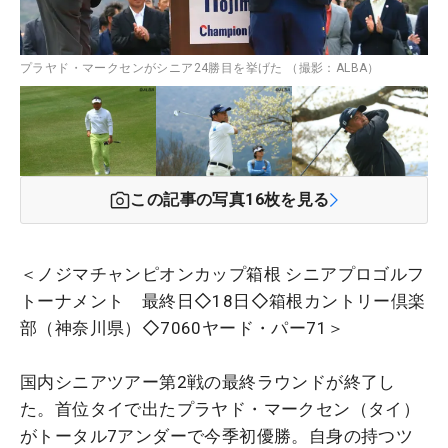
プラヤド・マークセンがシニア24勝目を挙げた （撮影：ALBA）
この記事の写真
16
枚を見る
＜ノジマチャンピオンカップ箱根 シニアプロゴルフ
トーナメント 最終日◇18日◇箱根カントリー倶楽
部（神奈川県）◇7060ヤード・パー71＞
国内シニアツアー第2戦の最終ラウンドが終了し
た。首位タイで出たプラヤド・マークセン（タイ）
がトータル7アンダーで今季初優勝。自身の持つツ