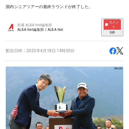
国内シニアツアーの最終ラウンドが終了した。
コメン
所属
ALBA Net編集部
ト
ALBA Net編集部
/
ALBA Net
0
件
配信日時：
2025年4月18日 14時50分