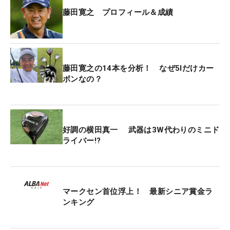
藤田寛之 プロフィール＆成績
藤田寛之の14本を分析！ なぜ5Iだけカー
ボンなの？
好調の横田真一 武器は3W代わりのミニド
ライバー!?
マークセン首位浮上！ 最新シニア賞金ラ
ンキング