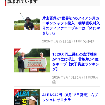
読まれています
片山晋呉が“世界初”のアイアン用カ
ーボンシャフト投入 衝撃吸収材入
りのティファニーブルーは「体にや
さしい」
2026年5月29日 (金) 11時15分
3
1620万円上乗せの吉澤柚月
が11位に浮上 菅楓華が1位
をキープ【女子賞金ランキン
グ】
2026年8月10日 (月) 11時30分
1
ALBA942号（8月12日発売）右プ
ッシュにサヨナラ