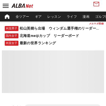
全ツアー
ギア
レッスン
ライフ
漫画
ゴルフ
メルマガ登録
松山英樹ら出場 ウィンダム選手権のリーダーボード
米国男子
北海道meijiカップ リーダーボード
国内女子
最新の世界ランキング
米国女子