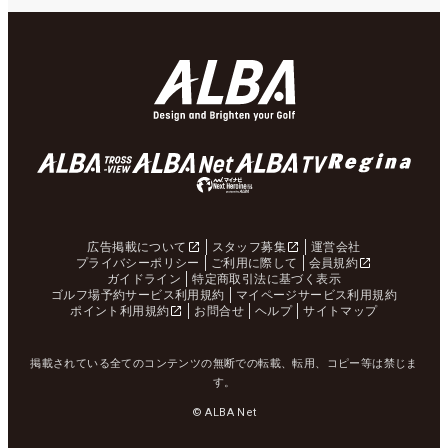
広告掲載について
スタッフ募集
運営会社
プライバシーポリシー
ご利用に際して
会員規約
ガイドライン
特定商取引法に基づく表示
ゴルフ場予約サービス利用規約
マイページサービス利用規約
ポイント利用規約
お問合せ
ヘルプ
サイトマップ
掲載されている全てのコンテンツの無断での転載、転用、コピー等は禁じま
す。
© ALBA Net