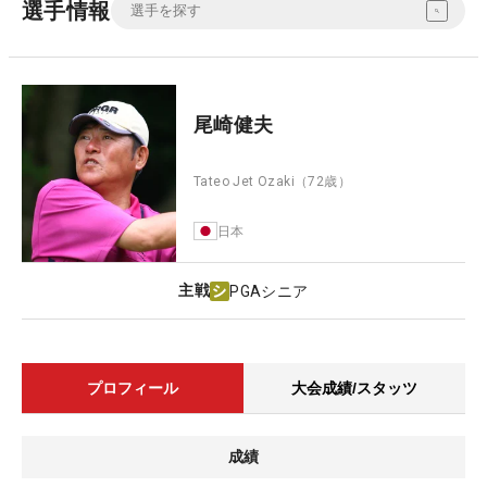
選手情報
尾崎健夫
Tateo Jet Ozaki
（72歳）
日本
主戦
PGAシニア
プロフィール
大会成績/スタッツ
成績