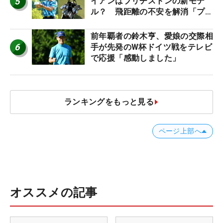
5
イアンはブリヂストンの新モデ
ル？ 飛距離の不安を解消「プラ
スなだけに」【勝者のギア】
前年覇者の鈴木亨、愛娘の交際相
6
手が先発のW杯ドイツ戦をテレビ
で応援「感動しました」
ランキングをもっと見る
ページ上部へ
オススメの記事