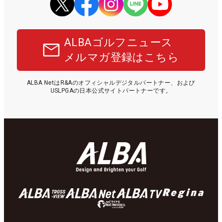
ALBAゴルフニュース
メルマガ登録はこちら
ALBA NetはR&Aのオフィシャルデジタルパートナー、および
USLPGAの日本公式サイトパートナーです。