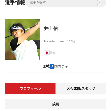
選手情報
井上信
Makoto Inoue
（51歳）
日本
主戦
国内男子
プロフィール
大会成績/スタッツ
成績