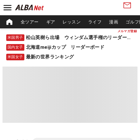
全ツアー
ギア
レッスン
ライフ
漫画
ゴルフ
メルマガ登録
松山英樹ら出場 ウィンダム選手権のリーダーボード
米国男子
北海道meijiカップ リーダーボード
国内女子
最新の世界ランキング
米国女子