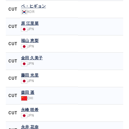
ペ・ヒギョン
CUT
KOR
原 江里菜
CUT
JPN
福山 恵梨
CUT
JPN
金田 久美子
CUT
JPN
藤田 光里
CUT
JPN
森田 遥
CUT
CHI
永峰 咲希
CUT
JPN
永井 花奈