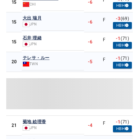
F
-6
15
CHI
HBH
大出 瑞月
-3
(69)
F
-6
15
JPN
HBH
石井 理緒
-1
(71)
F
-6
15
JPN
HBH
テレサ・ルー
-1
(71)
F
-5
20
TWN
HBH
菊地 絵理香
-1
(71)
F
-4
21
JPN
HBH