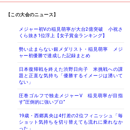
【この大会のニュース】
メジャー初Vの稲見萌寧が大台2億突破 小祝さ
くら抜き1位浮上【女子賞金ランキング】
勢い止まらない銀メダリスト・稲見萌寧 メジ
ャー初優勝で達成した記録まとめ
日本復帰戦を終えた渋野日向子 米挑戦への課
題と正直な気持ち「優勝するイメージは湧いて
ない」
圧巻ゴルフで独走メジャーV 稲見萌寧が目指
す“圧倒的に強いプロ”
19歳・西郷真央は4打差の2位フィニッシュ「毎
ショット気持ちを切り替えても流れに乗れなか
った」