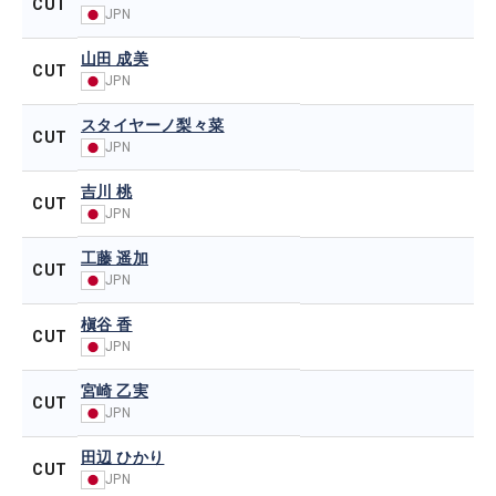
CUT
JPN
山田 成美
CUT
JPN
スタイヤーノ梨々菜
CUT
JPN
吉川 桃
CUT
JPN
工藤 遥加
CUT
JPN
槇谷 香
CUT
JPN
宮崎 乙実
CUT
JPN
田辺 ひかり
CUT
JPN