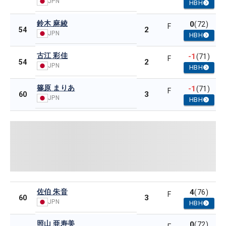
JPN
HBH
鈴木 麻綾
0
(72)
F
2
54
JPN
HBH
古江 彩佳
-1
(71)
F
2
54
JPN
HBH
篠原 まりあ
-1
(71)
F
3
60
JPN
HBH
佐伯 朱音
4
(76)
F
3
60
JPN
HBH
照山 亜寿美
0
(72)