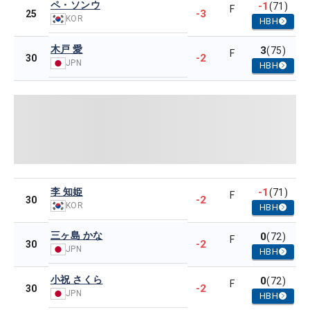
ペ・ソンウ
-1
(71)
F
-3
25
KOR
HBH
木戸 愛
3
(75)
F
-2
30
JPN
HBH
李 知姫
-1
(71)
F
-2
30
KOR
HBH
三ヶ島 かな
0
(72)
F
-2
30
JPN
HBH
小祝 さくら
0
(72)
F
-2
30
JPN
HBH