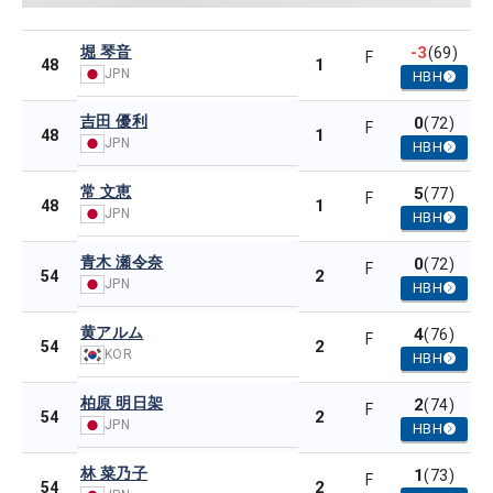
堀 琴音
-3
(69)
F
1
48
JPN
HBH
吉田 優利
0
(72)
F
1
48
JPN
HBH
常 文恵
5
(77)
F
1
48
JPN
HBH
青木 瀬令奈
0
(72)
F
2
54
JPN
HBH
黄アルム
4
(76)
F
2
54
KOR
HBH
柏原 明日架
2
(74)
F
2
54
JPN
HBH
林 菜乃子
1
(73)
F
2
54