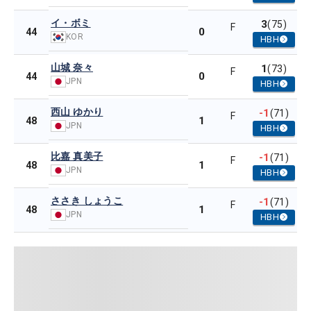
イ・ボミ
3
(75)
F
0
44
KOR
HBH
山城 奈々
1
(73)
F
0
44
JPN
HBH
西山 ゆかり
-1
(71)
F
1
48
JPN
HBH
比嘉 真美子
-1
(71)
F
1
48
JPN
HBH
ささき しょうこ
-1
(71)
F
1
48
JPN
HBH