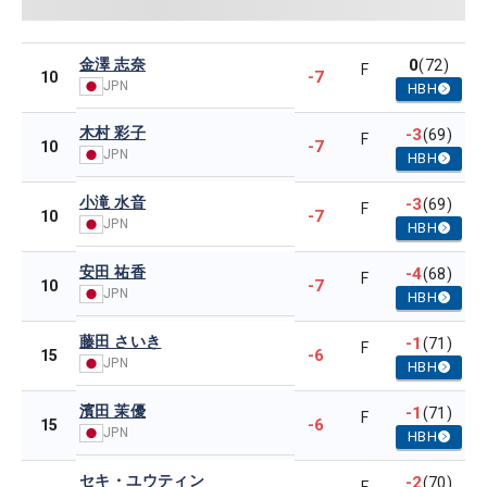
金澤 志奈
0
(72)
F
-7
10
JPN
HBH
木村 彩子
-3
(69)
F
-7
10
JPN
HBH
小滝 水音
-3
(69)
F
-7
10
JPN
HBH
安田 祐香
-4
(68)
F
-7
10
JPN
HBH
藤田 さいき
-1
(71)
F
-6
15
JPN
HBH
濱田 茉優
-1
(71)
F
-6
15
JPN
HBH
セキ・ユウティン
-2
(70)