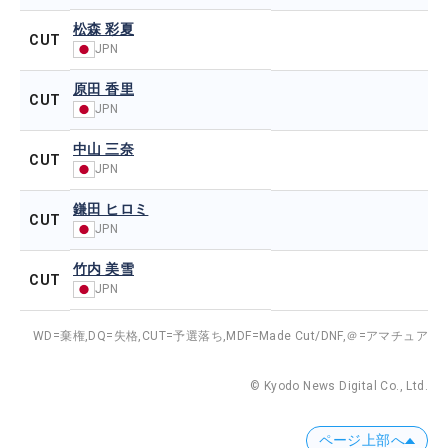
松森 彩夏
CUT
JPN
原田 香里
CUT
JPN
中山 三奈
CUT
JPN
鎌田 ヒロミ
CUT
JPN
竹内 美雪
CUT
JPN
WD=棄権,
DQ=失格,
CUT=予選落ち,
MDF=Made Cut/DNF,
＠=アマチュア
© Kyodo News Digital Co., Ltd.
ページ上部へ