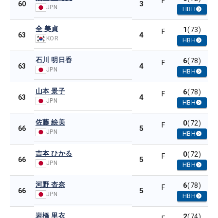
F
3
60
JPN
HBH
全 美貞
1
(73)
F
4
63
KOR
HBH
石川 明日香
6
(78)
F
4
63
JPN
HBH
山本 景子
6
(78)
F
4
63
JPN
HBH
佐藤 絵美
0
(72)
F
5
66
JPN
HBH
吉本 ひかる
0
(72)
F
5
66
JPN
HBH
河野 杏奈
6
(78)
F
5
66
JPN
HBH
岩橋 里衣
2
(74)