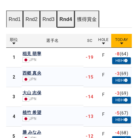
Rnd1
Rnd2
Rnd3
Rnd4
獲得賞金
順位
HOLE
TODAY
選手名
SC
稲見 萌寧
-8
(64)
F
-19
1
JPN
HBH
西郷 真央
-3
(69)
F
-15
2
JPN
HBH
大山 志保
-3
(69)
F
-14
3
JPN
HBH
植竹 希望
-5
(67)
F
-13
4
JPN
HBH
勝 みなみ
-4
(68)
F
-12
5