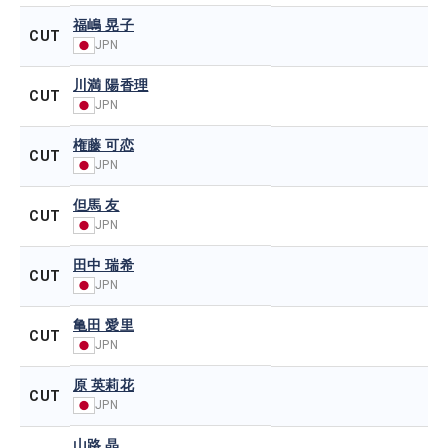
福嶋 晃子
CUT
JPN
川満 陽香理
CUT
JPN
権藤 可恋
CUT
JPN
但馬 友
CUT
JPN
田中 瑞希
CUT
JPN
亀田 愛里
CUT
JPN
原 英莉花
CUT
JPN
山路 晶