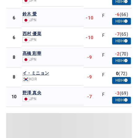
JPN
HBH
鈴木 愛
-6
(66)
F
-10
6
JPN
HBH
西村 優菜
-7
(65)
F
-10
6
JPN
HBH
髙橋 彩華
-2
(70)
F
-9
8
JPN
HBH
イ・ミニョン
0
(72)
F
-9
8
KOR
HBH
野澤 真央
-3
(69)
F
-7
10
JPN
HBH