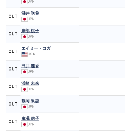
JPN
淺井 咲希
CUT
JPN
岸部 桃子
CUT
JPN
エイミー・コガ
CUT
USA
臼井 麗香
CUT
JPN
浜崎 未来
CUT
JPN
鶴岡 果恋
CUT
JPN
鬼澤 信子
CUT
JPN