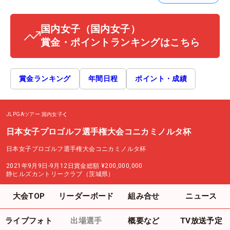
国内女子
（国内女子）
賞金・ポイントランキングはこちら
賞金ランキング
年間日程
ポイント・成績
JLPGAツアー
国内女子
日本女子プロゴルフ選手権大会コニカミノルタ杯
日本女子プロゴルフ選手権大会コニカミノルタ杯
2021年9月9日-9月12日
賞金総額
¥200,000,000
静ヒルズカントリークラブ（茨城県）
大会TOP
リーダーボード
組み合せ
ニュース
ライブフォト
出場選手
概要など
TV放送予定