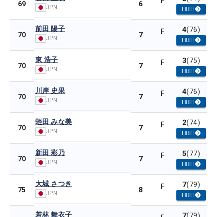
F
6
69
JPN
HBH
前田 陽子
4
(76)
F
7
70
JPN
HBH
東 浩子
3
(75)
F
7
70
JPN
HBH
川岸 史果
4
(76)
F
7
70
JPN
HBH
蛭田 みな美
2
(74)
F
7
70
JPN
HBH
新田 彩乃
5
(77)
F
7
70
JPN
HBH
大城 さつき
7
(79)
F
8
75
JPN
HBH
若林 舞衣子
7
(79)