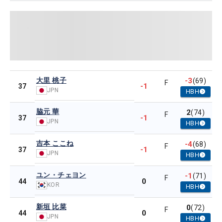
大里 桃子
-3
(69)
F
-1
37
JPN
HBH
脇元 華
2
(74)
F
-1
37
JPN
HBH
吉本 ここね
-4
(68)
F
-1
37
JPN
HBH
ユン・チェヨン
-1
(71)
F
0
44
KOR
HBH
新垣 比菜
0
(72)
F
0
44
JPN
HBH