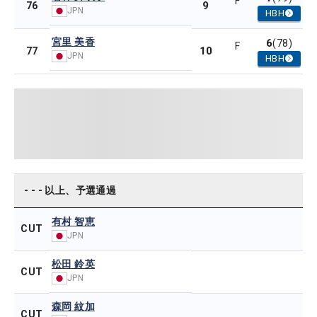
F
9
76
JPN
HBH
宮里 美香
6
(78)
F
10
77
JPN
HBH
- - - 以上、予選通過
有村 智恵
CUT
JPN
松田 鈴英
CUT
JPN
森岡 紋加
CUT