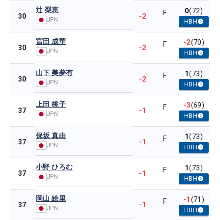
辻 梨恵
0
(72)
F
-2
30
JPN
HBH
宮田 成華
-2
(70)
F
-2
30
JPN
HBH
山下 美夢有
1
(73)
F
-2
30
JPN
HBH
上田 桃子
-3
(69)
F
-1
37
JPN
HBH
保坂 真由
1
(73)
F
-1
37
JPN
HBH
小野 ひろむ
1
(73)
F
-1
37
JPN
HBH
岡山 絵里
-1
(71)
F
-1
37
JPN
HBH