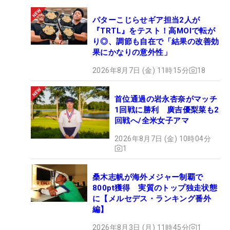
パターこじらせギア担当2人が
『TRTL』をテスト！高MOIで転が
り◎、調節も自在で「結果の改善効
果にかなりの意外性」
2026年8月7日 (金) 11時15分
18
首位通過の岩永杏奈がマッチ
1回戦に勝利 廣吉優梨菜も2
回戦へ/全米女子アマ
2026年8月7日 (金) 10時04分
1
桑木志帆が海外メジャー制覇で
800pt獲得 実質のトップ独走状態
に【メルセデス・ランキング番外
編】
2026年8月3日 (月) 11時45分
1