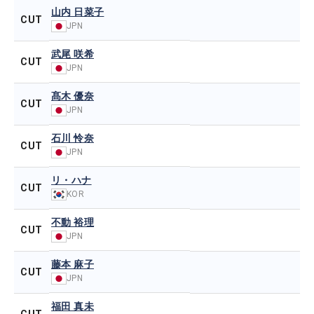
山内 日菜子
CUT
JPN
武尾 咲希
CUT
JPN
髙木 優奈
CUT
JPN
石川 怜奈
CUT
JPN
リ・ハナ
CUT
KOR
不動 裕理
CUT
JPN
藤本 麻子
CUT
JPN
福田 真未