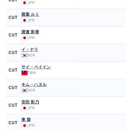
CUT
JPN
葭葉 ルミ
CUT
JPN
渡邉 彩香
CUT
JPN
イ・ナリ
CUT
KOR
サイ・ペイイン
CUT
TWN
キム・ハヌル
CUT
KOR
安田 彩乃
CUT
JPN
東 葵
CUT
JPN