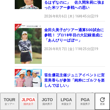
るはずなのに」 佐久間朱莉に強ま
った米ツアー参戦への思い
2026年8月6日 (木) 16時45分
19
金田久美子がツアー通算500試合に
参戦！ プロ18年目の大記録達成に
「あんびりーばぼー」
2026年8月7日 (金) 11時25分
19
笹生優花主催ジュニアイベントに宮
里美香らが参加「純粋にゴルフを楽
しんでほしい」
2026年8月7日 (金) 07時15分
19
TOUR
JLPGA
JGTO
LPGA
PGA
閉じる
全ツアー
国内女子
国内男子
米国女子
米国男子
更新
石川遼は12位発進 杉浦悠太