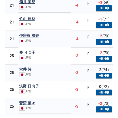
酒井 美紀
-3
(69)
F
-4
21
JPN
HBH
竹山 佳林
-1
(71)
F
-4
21
JPN
HBH
仲宗根 澄香
-2
(70)
F
-4
21
JPN
HBH
笠 りつ子
-2
(70)
F
-3
25
JPN
HBH
穴井 詩
2
(74)
F
-3
25
JPN
HBH
渋野 日向子
0
(72)
F
-3
25
JPN
HBH
菅沼 菜々
-2
(70)
F
-3
25
JPN
HBH