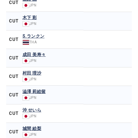
CUT
JPN
木下 彩
CUT
JPN
S.ランクン
CUT
THA
成田 美寿々
CUT
JPN
村田 理沙
CUT
JPN
澁澤 莉絵留
CUT
JPN
沖 せいら
CUT
JPN
城間 絵梨
CUT
JPN