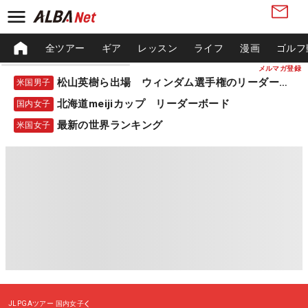
全ツアー
ギア
レッスン
ライフ
漫画
ゴルフ
メルマガ登録
松山英樹ら出場 ウィンダム選手権のリーダーボード
米国男子
北海道meijiカップ リーダーボード
国内女子
最新の世界ランキング
米国女子
JLPGAツアー
国内女子