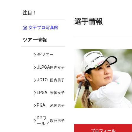
注目！
選手情報
女子プロ写真館
ツアー情報
全ツアー
JLPGA
国内女子
JGTO
国内男子
LPGA
米国女子
PGA
米国男子
DPワ
欧州男子
ールド
プロフィール