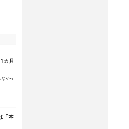
1カ月
らなかっ
は「本