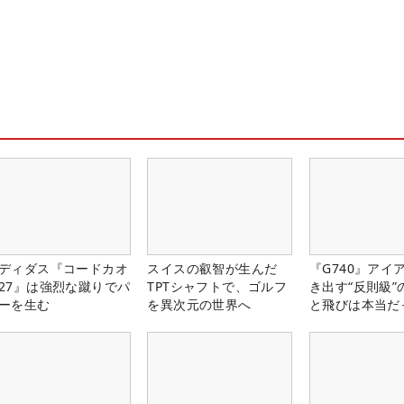
ディダス『コードカオ
スイスの叡智が生んだ
『G740』アイ
27』は強烈な蹴りでパ
TPTシャフトで、ゴルフ
き出す“反則級”
ーを生む
を異次元の世界へ
と飛びは本当だ