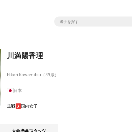
川満陽香理
Hikari Kawamitsu
（39歳）
日本
主戦
国内女子
大会成績/スタッツ