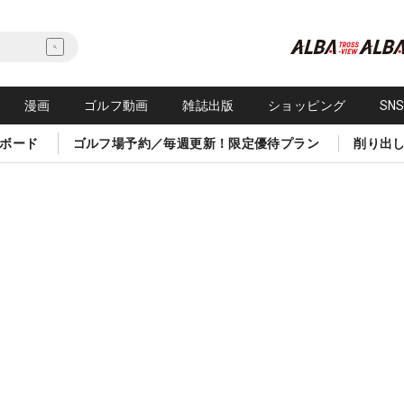
漫画
ゴルフ動画
雑誌出版
ショッピング
SN
ボード
ゴルフ場予約／毎週更新！限定優待プラン
削り出