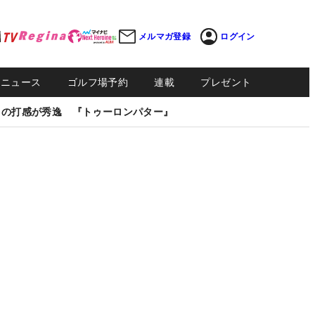
メルマガ登録
ログイン
Sニュース
ゴルフ場予約
連載
プレゼント
しの打感が秀逸 『トゥーロンパター』