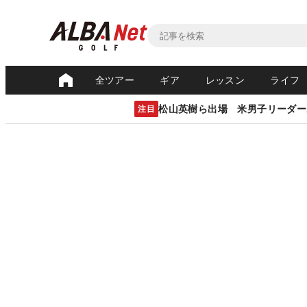
全ツアー
ギア
レッスン
ライフ
松山英樹ら出場 米男子リーダー
注目