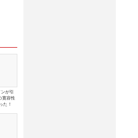
アンが引
の寛容性
った！