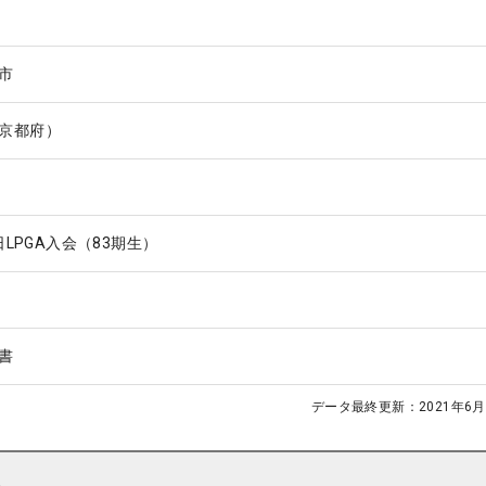
市
京都府）
1日LPGA入会（83期生）
書
データ最終更新：
2021年6月
ト