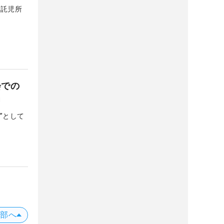
。託児所
会での
」
”として
上部へ