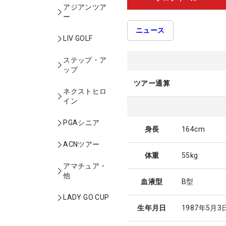
アジアンツア
ー
ニュース
LIV GOLF
ステップ・ア
ップ
ツアー通算
ネクストヒロ
イン
PGAシニア
身長
164cm
ACNツアー
体重
55kg
アマチュア・
他
血液型
B型
LADY GO CUP
生年月日
1987年5月3