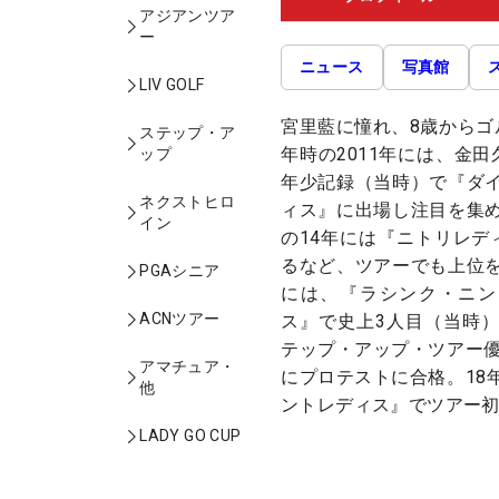
アジアンツア
ー
ニュース
写真館
LIV GOLF
宮里藍に憧れ、8歳からゴ
ステップ・ア
年時の2011年には、金
ップ
年少記録（当時）で『ダ
ネクストヒロ
ィス』に出場し注目を集
イン
の14年には『ニトリレデ
るなど、ツアーでも上位
PGAシニア
には、『ラシンク・ニン
ACNツアー
ス』で史上3人目（当時
テップ・アップ・ツアー優
アマチュア・
にプロテストに合格。18
他
ントレディス』でツアー
LADY GO CUP