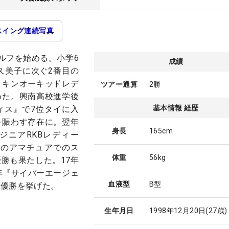
スイング連続写真
ルフを始める。小学6
成績
田久美子に次ぐ2番目の
イキンオーキッドレデ
ツアー通算
2勝
めた。興南高校進学後
基本情報 経歴
ィス』で7位タイに入
を賑わす存在に。翌年
身長
165cm
ジニアRKBレディー
）のアマチュアでのス
体重
56kg
勝も果たした。17年
年『サイバーエージェ
血液型
B型
初優勝を挙げた。
生年月日
1998年12月20日
(27歳)