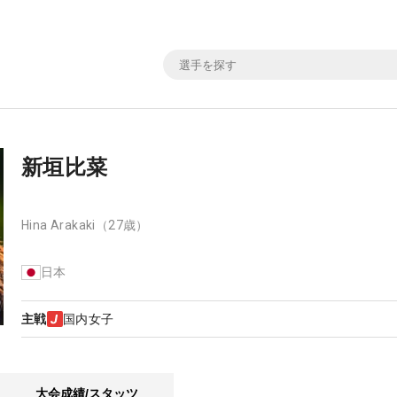
新垣比菜
Hina Arakaki
（27歳）
日本
主戦
国内女子
大会成績/スタッツ