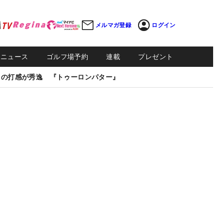
メルマガ登録
ログイン
Sニュース
ゴルフ場予約
連載
プレゼント
しの打感が秀逸 『トゥーロンパター』