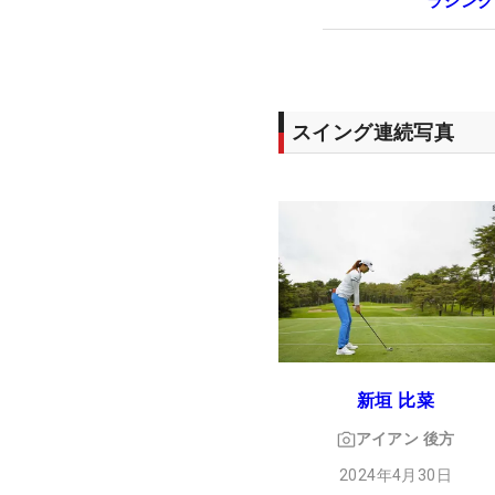
ラシンク
スイング連続写真
新垣 比菜
アイアン
後方
2024年4月30日