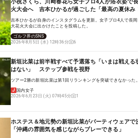
小祝さくら、川﨑春花ら女子プロ4人が浴衣姿で
火大会へ 吉本ひかるが過ごした「最高の夏休み
吉本ひかるが自身のインスタグラムを更新。女子プロ4人で長岡
大花火大会に出かけたことを投稿した。
ゴルフ界のSNS
6
2026年8月5日 (水) 12時36分
新垣比菜は前半戦すべて予選落ち「いまは戦える
はない」 ステップ参戦を視野
ツアー2勝の新垣比菜は第1回リランキングを突破できなかった
国内女子
1
2026年6月23日 (火) 07時45分
ホステス＆地元勢の新垣比菜がパーティウェアで
「沖縄の雰囲気を感じながらプレーできる」