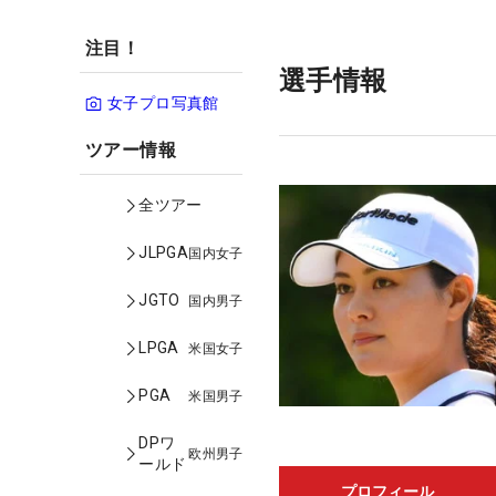
注目！
選手情報
女子プロ写真館
ツアー情報
全ツアー
JLPGA
国内女子
JGTO
国内男子
LPGA
米国女子
PGA
米国男子
DPワ
欧州男子
ールド
プロフィール