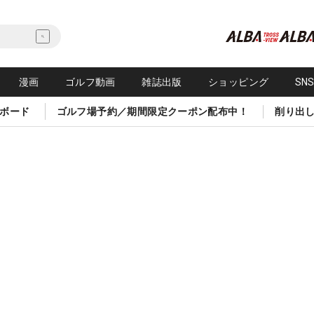
漫画
ゴルフ動画
雑誌出版
ショッピング
SN
ボード
ゴルフ場予約／期間限定クーポン配布中！
削り出