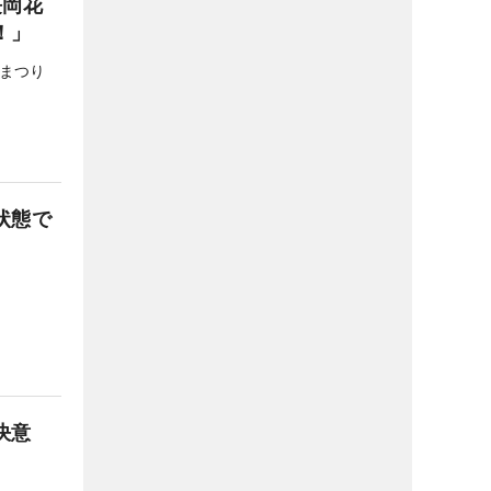
長岡花
！」
まつり
状態で
。
決意