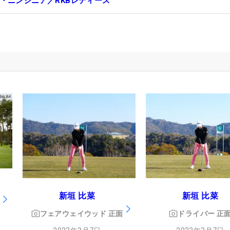
・ニンジニア／RKBレディース
新垣 比菜
新垣 比菜
フェアウェイウッド
正面
ドライバー
正