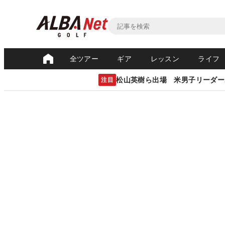
全ツアー
ギア
レッスン
ライフ
松山英樹ら出場 米男子リーダー
注目