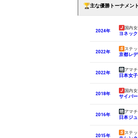
主な優勝トーナメン
国内女
2024
年
ヨネック
ステッ
2022
年
京都レデ
アマチ
2022
年
日本女子
国内女
2018
年
サイバー
アマチ
2016
年
日本ジュ
ステッ
2015
年