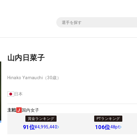
山内日菜子
Hinako Yamauchi
（30歳）
日本
主戦
国内女子
賞金ランキング
PTランキング
91
位
106
位
¥4,995,440
48pt