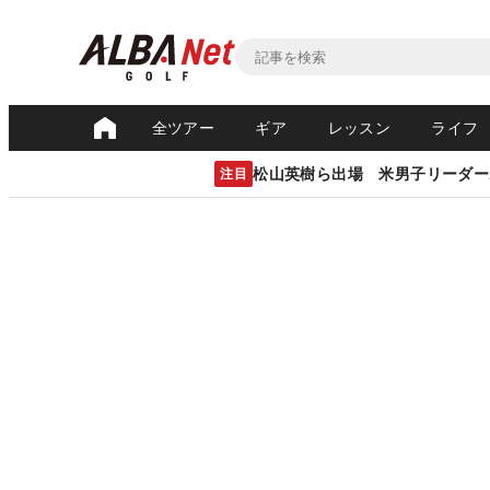
全ツアー
ギア
レッスン
ライフ
松山英樹ら出場 米男子リーダー
注目