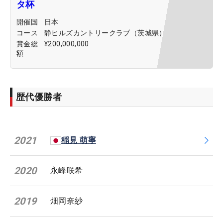
タ杯
開催国
日本
コース
静ヒルズカントリークラブ（茨城県）
賞金総
¥200,000,000
額
歴代優勝者
2021
稲見 萌寧
2020
永峰咲希
2019
畑岡奈紗