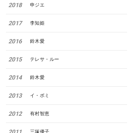
2018
申ジエ
2017
李知姫
2016
鈴木愛
2015
テレサ・ルー
2014
鈴木愛
2013
イ・ボミ
2012
有村智恵
2011
三塚優子