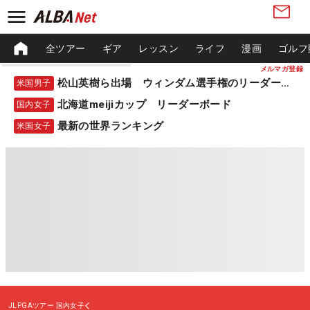
全ツアー
ギア
レッスン
ライフ
漫画
ゴルフ
メルマガ登録
松山英樹ら出場 ウィンダム選手権のリーダーボード
米国男子
北海道meijiカップ リーダーボード
国内女子
最新の世界ランキング
米国女子
JLPGAツアー
国内女子