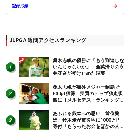
→
記録成績
JLPGA 週間アクセスランキング
桑木志帆の優勝に「もう到達しな
1
いんじゃないか」 全英帰りの永
井花奈が受け止めた現実
桑木志帆が海外メジャー制覇で
2
800pt獲得 実質のトップ独走状
態に【メルセデス・ランキング番
外編】
あふれる熊本への思い 首位発
3
進・鈴木愛が被災地に1000万円
寄付「もらったお金をほかの人