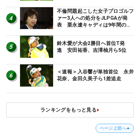
に」
不倫問題起こした女子プロゴルフ
4
ァー3人への処分をJLPGAが発
表 栗永遼キャディは9年間の立
ち入り禁止
鈴木愛が大会2勝目へ首位T発
5
進 安田祐香、吉澤柚月ら5位
＜速報＞入谷響が単独首位 永井
6
花奈、金田久美子ら1差追走
ランキングをもっと見る
ページ上部へ