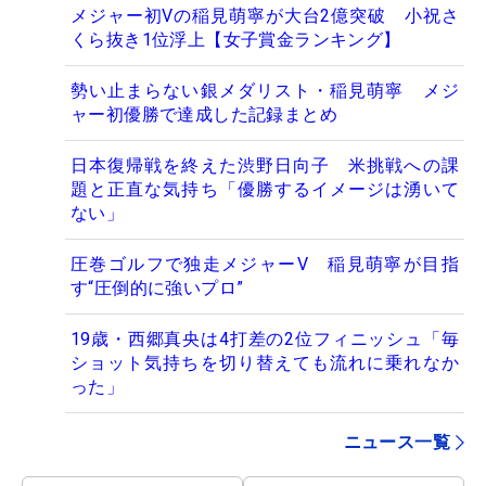
メジャー初Vの稲見萌寧が大台2億突破 小祝さ
くら抜き1位浮上【女子賞金ランキング】
勢い止まらない銀メダリスト・稲見萌寧 メジ
ャー初優勝で達成した記録まとめ
日本復帰戦を終えた渋野日向子 米挑戦への課
題と正直な気持ち「優勝するイメージは湧いて
ない」
圧巻ゴルフで独走メジャーV 稲見萌寧が目指
す“圧倒的に強いプロ”
19歳・西郷真央は4打差の2位フィニッシュ「毎
ショット気持ちを切り替えても流れに乗れなか
った」
ニュース一覧