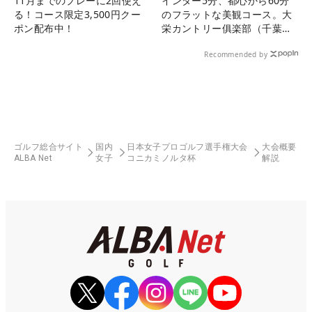
11月までのプレーに2回使え
インター5分、都心から60分
る！コース限定3,500円クー
のフラットな美観コース。大
ポン配布中！
栄カントリー俱楽部（千葉
県）
Recommended by
ゴルフ総合サイト
国内
日本女子プロゴルフ選手権大会
大会概要
ALBA Net
女子
コニカミノルタ杯
解説