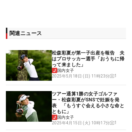
関連ニュース
松森彩夏が第一子出産を報告 夫
はプロサッカー選手「おうちに帰
って来ました」
国内女子
1
2025年5月18日 (日) 11時23分
ツアー通算1勝の女子ゴルファ
ー・松森彩夏がSNSで妊娠を発
表 「もうすぐ会える小さな命と
ともに」
国内女子
1
2025年4月15日 (火) 10時17分