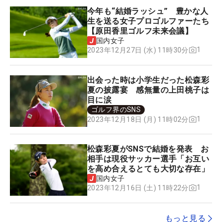
今年も“結婚ラッシュ” 豊かな人
生を送る女子プロゴルファーたち
【原田香里ゴルフ未来会議】
国内女子
1
2023年12月27日 (水) 11時30分
出会った時は小学生だった松森彩
夏の披露宴 感無量の上田桃子は
目に涙
ゴルフ界のSNS
1
2023年12月18日 (月) 11時02分
松森彩夏がSNSで結婚を発表 お
相手は現役サッカー選手「お互い
を高め合えるとても大切な存在」
国内女子
1
2023年12月16日 (土) 11時22分
もっと見る