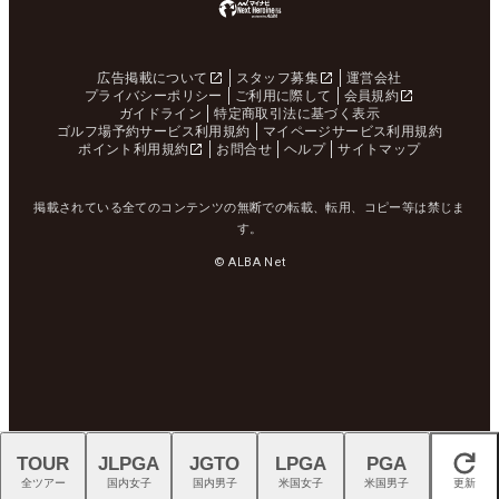
広告掲載について
スタッフ募集
運営会社
プライバシーポリシー
ご利用に際して
会員規約
ガイドライン
特定商取引法に基づく表示
ゴルフ場予約サービス利用規約
マイページサービス利用規約
ポイント利用規約
お問合せ
ヘルプ
サイトマップ
掲載されている全てのコンテンツの無断での転載、転用、コピー等は禁じま
す。
© ALBA Net
TOUR
JLPGA
JGTO
LPGA
PGA
閉じる
全ツアー
国内女子
国内男子
米国女子
米国男子
更新