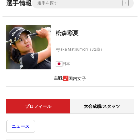
選手情報
松森彩夏
Ayaka Matsumori
（32歳）
日本
主戦
国内女子
プロフィール
大会成績/スタッツ
ニュース