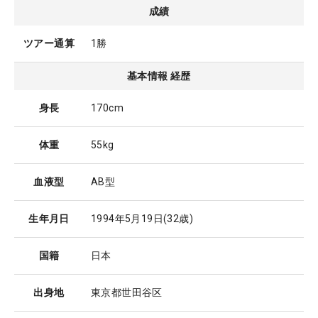
成績
ツアー通算
1勝
基本情報 経歴
身長
170cm
体重
55kg
血液型
AB型
生年月日
1994年5月19日
(32歳)
国籍
日本
出身地
東京都世田谷区