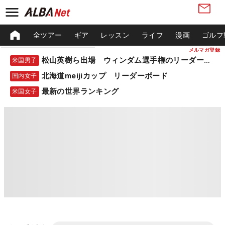
全ツアー
ギア
レッスン
ライフ
漫画
ゴルフ
メルマガ登録
松山英樹ら出場 ウィンダム選手権のリーダーボード
米国男子
北海道meijiカップ リーダーボード
国内女子
最新の世界ランキング
米国女子