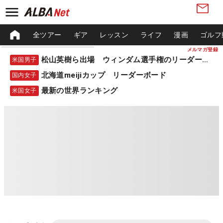
全ツアー
ギア
レッスン
ライフ
漫画
ゴルフ
メルマガ登録
松山英樹ら出場 ウィンダム選手権のリーダーボード
米国男子
北海道meijiカップ リーダーボード
国内女子
最新の世界ランキング
米国女子