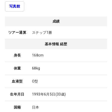
写真館
成績
ツアー通算
ステップ1勝
基本情報 経歴
身長
168cm
体重
68kg
血液型
O型
生年月日
1993年6月5日
(33歳)
国籍
日本