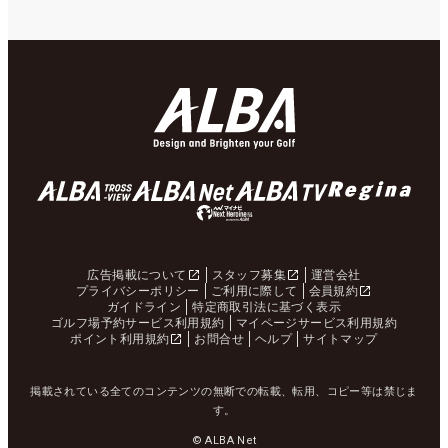
広告掲載について
スタッフ募集
運営会社
プライバシーポリシー
ご利用に際して
会員規約
ガイドライン
特定商取引法に基づく表示
ゴルフ場予約サービス利用規約
マイページサービス利用規約
ポイント利用規約
お問合せ
ヘルプ
サイトマップ
掲載されている全てのコンテンツの無断での転載、転用、コピー等は禁じま
す。
© ALBA Net