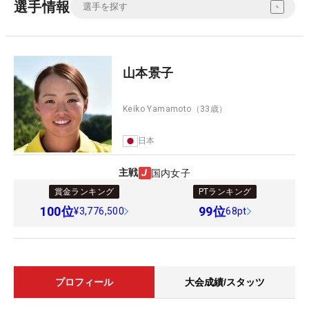
選手情報
山本景子
Keiko Yamamoto
（33歳）
日本
主戦
国内女子
賞金ランキング
PTランキング
100
位
99
位
¥3,776,500
68pt
プロフィール
大会成績/スタッツ