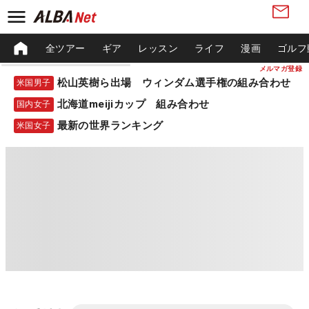
全ツアー
ギア
レッスン
ライフ
漫画
ゴルフ
メルマガ登録
松山英樹ら出場 ウィンダム選手権の組み合わせ
米国男子
北海道meijiカップ 組み合わせ
国内女子
最新の世界ランキング
米国女子