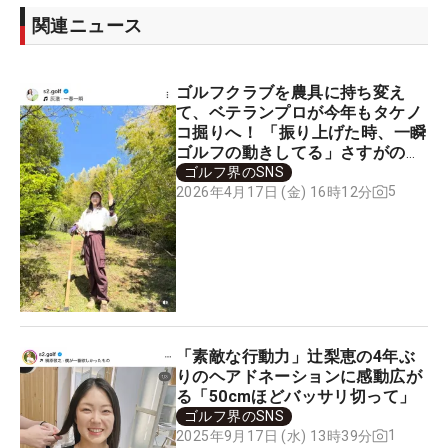
関連ニュース
ゴルフクラブを農具に持ち変え
て、ベテランプロが今年もタケノ
コ掘りへ！ 「振り上げた時、一瞬
ゴルフの動きしてる」さすがの一
撃
ゴルフ界のSNS
5
2026年4月17日 (金) 16時12分
「素敵な行動力」辻梨恵の4年ぶ
りのヘアドネーションに感動広が
る「50cmほどバッサリ切って」
ゴルフ界のSNS
1
2025年9月17日 (水) 13時39分