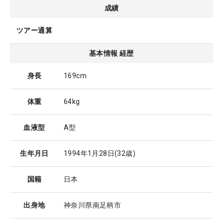
成績
ツアー通算
基本情報 経歴
身長
169cm
体重
64kg
血液型
A型
生年月日
1994年1月28日
(32歳)
国籍
日本
出身地
神奈川県南足柄市