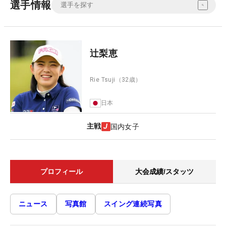
選手情報
辻梨恵
Rie Tsuji
（32歳）
日本
主戦
国内女子
プロフィール
大会成績/スタッツ
ニュース
写真館
スイング連続写真