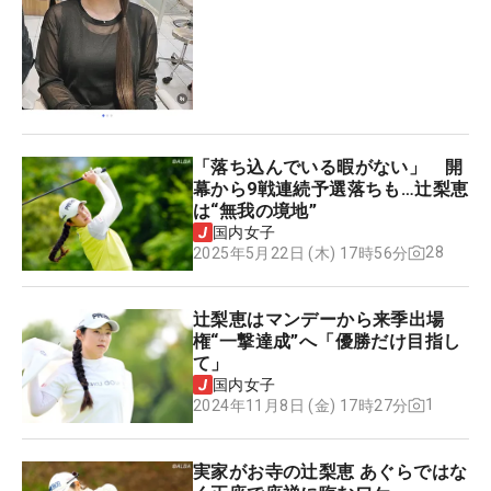
「落ち込んでいる暇がない」 開
幕から9戦連続予選落ちも…辻梨恵
は“無我の境地”
国内女子
28
2025年5月22日 (木) 17時56分
辻梨恵はマンデーから来季出場
権“一撃達成”へ「優勝だけ目指し
て」
国内女子
1
2024年11月8日 (金) 17時27分
実家がお寺の辻梨恵 あぐらではな