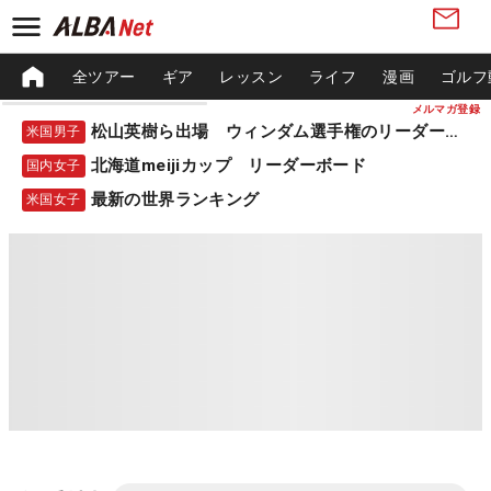
全ツアー
ギア
レッスン
ライフ
漫画
ゴルフ
メルマガ登録
松山英樹ら出場 ウィンダム選手権のリーダーボード
米国男子
北海道meijiカップ リーダーボード
国内女子
最新の世界ランキング
米国女子