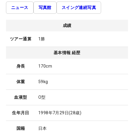
ニュース
写真館
スイング連続写真
成績
ツアー通算
1勝
基本情報 経歴
身長
170cm
体重
59kg
血液型
O型
生年月日
1998年7月29日
(28歳)
国籍
日本