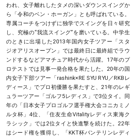
われ、女子離れしたタメの深いダウンスイングか
ら「令和のベン・ホーガン」とも呼ばれている。
専属コーチをつけずに独学でスイングを日々研究
し、究極の“我流スイング”を磨いている。中学生
のときに出場した2013年国内女子ツアー「スタ
ジオアリスオープン」では最終日に最終組でラウ
ンドするなどアマチュア時代から活躍。17年のプ
ロテストでは見事一発合格を果たした。20年の国
内女子下部ツアー「rashink×RE SYU RYU／RKBレ
ディース」でプロ初優勝を果たすと、21年のレギ
ュラーツアー「ゴルフ5レディス」で3位タイ。同
年の「日本女子プロゴルフ選手権大会コニカミノ
ルタ杯」4位、「住友生命Vitalityレディス東海ク
ラシック」では2位タイと快進撃を続けた。22年
はシード権を獲得し、「KKT杯バンテリンレディ