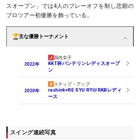
スオープン」では4人のプレーオフを制し悲願の
プロツアー初優勝を飾っている。
主な優勝トーナメント
国内女子
KKT杯バンテリンレディスオープ
2022
年
ン
ステップ・アップ
rashink×RE SYU RYU/RKBレディ
2020
年
ース
スイング連続写真