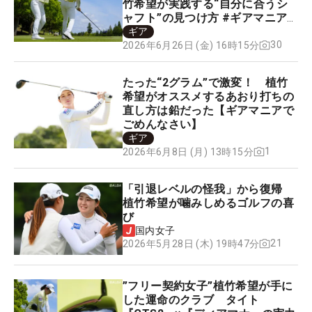
竹希望が実践する“自分に合うシ
ャフト”の見つけ方 #ギアマニア
でごめんなさい
ギア
30
2026年6月26日 (金) 16時15分
たった“2グラム”で激変！ 植竹
希望がオススメするあおり打ちの
直し方は鉛だった【ギアマニアで
ごめんなさい】
ギア
1
2026年6月8日 (月) 13時15分
「引退レベルの怪我」から復帰
植竹希望が噛みしめるゴルフの喜
び
国内女子
21
2026年5月28日 (木) 19時47分
”フリー契約女子”植竹希望が手に
した運命のクラブ タイト