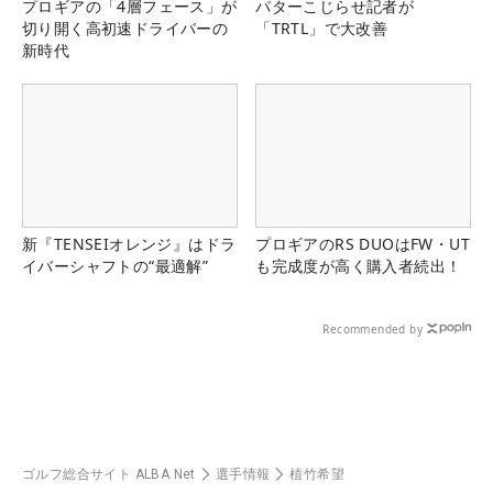
プロギアの「4層フェース」が
パターこじらせ記者が
切り開く高初速ドライバーの
「TRTL」で大改善
新時代
新『TENSEIオレンジ』はドラ
プロギアのRS DUOはFW・UT
イバーシャフトの“最適解”
も完成度が高く購入者続出！
Recommended by
ゴルフ総合サイト ALBA Net
選手情報
植竹希望