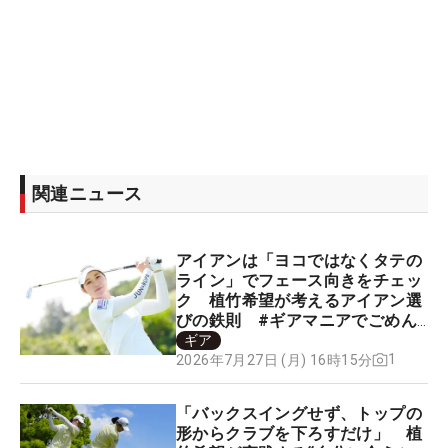
関連ニュース
アイアンは「ヨコではなくタテの
ライン」でフェース向きをチェッ
ク 植竹希望が考えるアイアン選
びの鉄則 #ギアマニアでごめん
なさい
ギア
1
2026年7月27日 (月) 16時15分
「バックスイングせず、トップの
形からクラブを下ろすだけ」 植