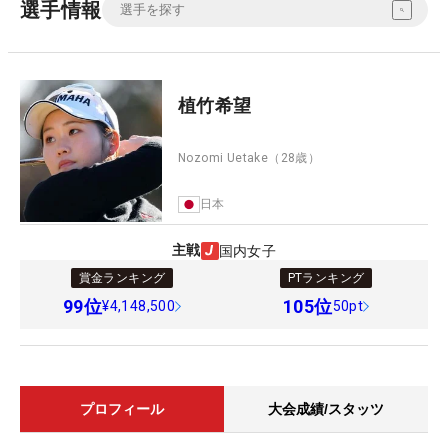
選手情報
植竹希望
Nozomi Uetake
（28歳）
日本
主戦
国内女子
賞金ランキング
PTランキング
99
位
105
位
¥4,148,500
50pt
プロフィール
大会成績/スタッツ