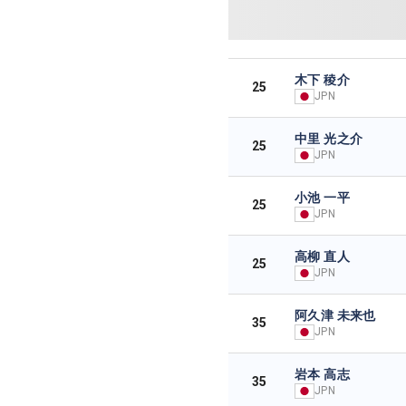
木下 稜介
25
JPN
中里 光之介
25
JPN
小池 一平
25
JPN
高柳 直人
25
JPN
阿久津 未来也
35
JPN
岩本 高志
35
JPN