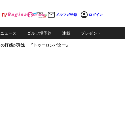
メルマガ登録
ログイン
Sニュース
ゴルフ場予約
連載
プレゼント
しの打感が秀逸 『トゥーロンパター』