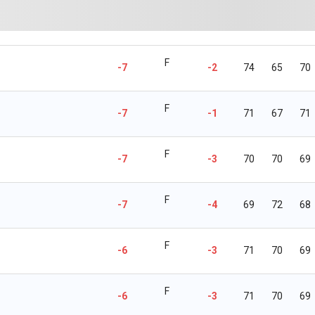
F
-7
-2
74
65
70
F
-7
-1
71
67
71
F
-7
-3
70
70
69
F
-7
-4
69
72
68
F
-6
-3
71
70
69
F
-6
-3
71
70
69