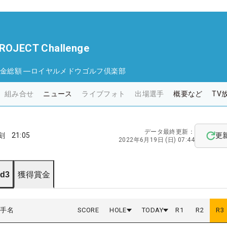
OJECT Challenge
金総額
―
ロイヤルメドウゴルフ倶楽部
組み合せ
ニュース
ライブフォト
出場選手
概要など
TV
データ最終更新：
刻
21:05
更
2022年6月19日 (日) 07:44
d3
獲得賞金
選手名
SCORE
HOLE
TODAY
R
1
R
2
R
3