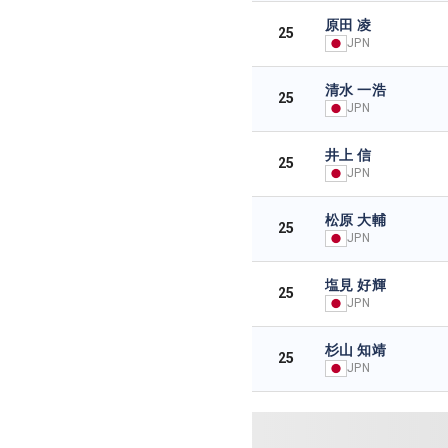
原田 凌
25
JPN
清水 一浩
25
JPN
井上 信
25
JPN
松原 大輔
25
JPN
塩見 好輝
25
JPN
杉山 知靖
25
JPN