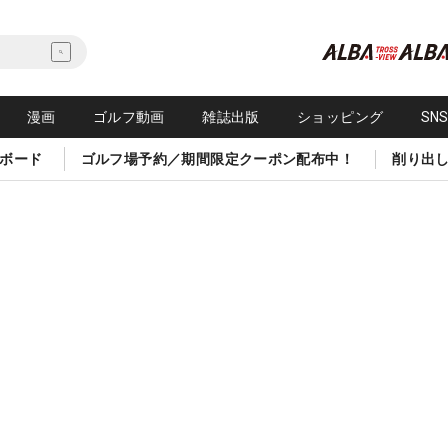
漫画
ゴルフ動画
雑誌出版
ショッピング
SN
ボード
ゴルフ場予約／期間限定クーポン配布中！
削り出