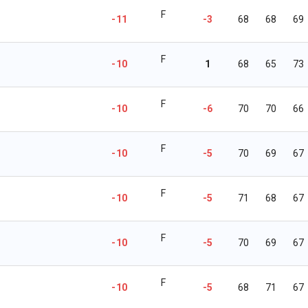
F
-11
-3
68
68
69
F
-10
1
68
65
73
F
-10
-6
70
70
66
F
-10
-5
70
69
67
F
-10
-5
71
68
67
F
-10
-5
70
69
67
F
-10
-5
68
71
67