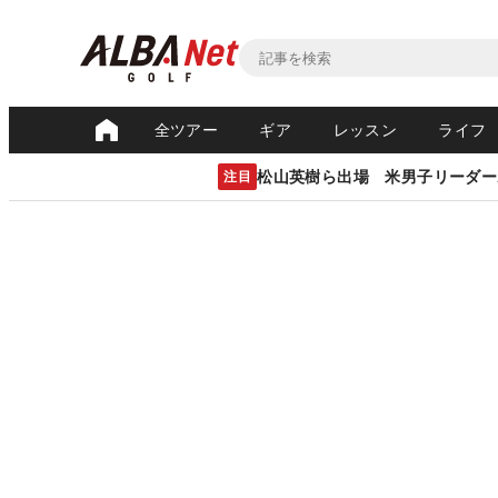
全ツアー
ギア
レッスン
ライフ
松山英樹ら出場 米男子リーダー
注目