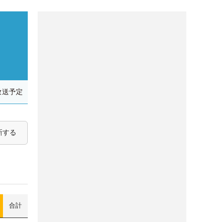
放送予定
新する
合計