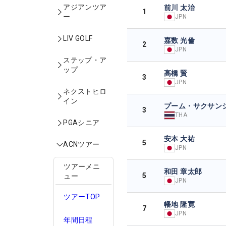
アジアンツア
前川 太治
1
ー
JPN
LIV GOLF
嘉数 光倫
2
JPN
ステップ・ア
ップ
高橋 賢
3
JPN
ネクストヒロ
イン
プーム・サクサン
3
THA
PGAシニア
安本 大祐
5
ACNツアー
JPN
ツアーメニ
和田 章太郎
5
ュー
JPN
ツアーTOP
幡地 隆寛
7
JPN
年間日程