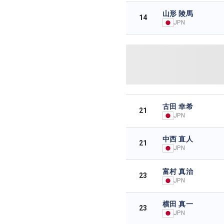
山形 陵馬
14
JPN
古田 幸希
21
JPN
中西 直人
21
JPN
富村 真治
23
JPN
横田 真一
23
JPN