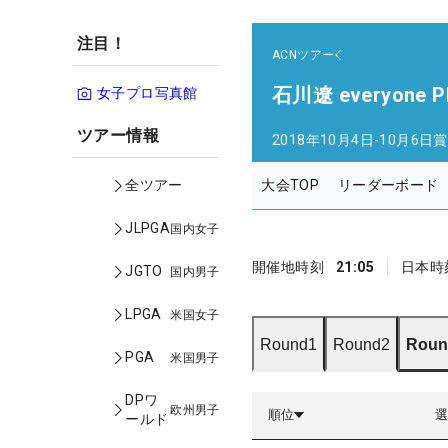
注目！
ACNツアー
石川遼 everyone PR
女子プロ写真館
ツアー情報
2018年10月4日-10月6日
賞
大会TOP
リーダーボード
全ツアー
JLPGA
国内女子
開催地時刻
21:05
日本時
JGTO
国内男子
LPGA
米国女子
Round1
Round2
Roun
PGA
米国男子
DPワ
欧州男子
順位
ールド