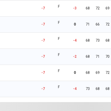
F
-7
-3
68
72
69
F
-7
0
71
66
72
F
-7
-4
68
73
68
F
-7
-2
68
71
70
F
-7
0
68
69
72
F
-7
-4
73
68
68