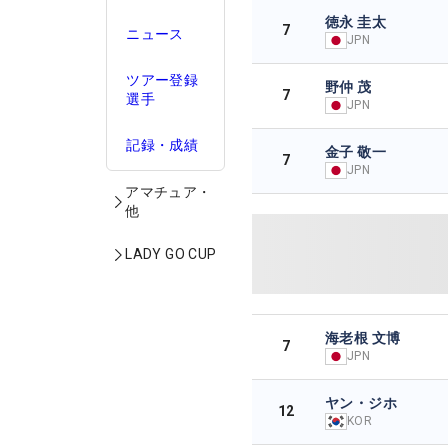
徳永 圭太
7
ニュース
JPN
ツアー登録
野仲 茂
7
選手
JPN
記録・成績
金子 敬一
7
JPN
アマチュア・
他
LADY GO CUP
海老根 文博
7
JPN
ヤン・ジホ
12
KOR