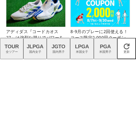
アディダス『コードカオス
8-9月のプレーに2回使える！
27』は強烈な蹴りでパワーを
コース限定2,000円クーポン
生む
配布中！
TOUR
JLPGA
JGTO
LPGA
PGA
閉じる
全ツアー
国内女子
国内男子
米国女子
米国男子
更新
「潮来CC（茨城県）」＆「鹿
今年も男女プロが強い「キャ
児島ガーデンGC（鹿児島
ロウェイ」のニュース一覧は
県）」の無料プレー券が当た
こちら！
る！！