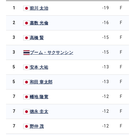
1
-19
F
前川 太治
2
-16
F
嘉数 光倫
3
-15
F
高橋 賢
3
-15
F
プーム・サクサンシン
5
-13
F
安本 大祐
5
-13
F
和田 章太郎
7
-12
F
幡地 隆寛
7
-12
F
徳永 圭太
7
-12
F
野仲 茂