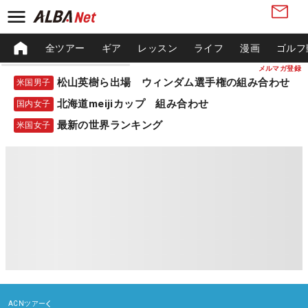
全ツアー
ギア
レッスン
ライフ
漫画
ゴルフ
メルマガ登録
松山英樹ら出場 ウィンダム選手権の組み合わせ
米国男子
北海道meijiカップ 組み合わせ
国内女子
最新の世界ランキング
米国女子
ACNツアー