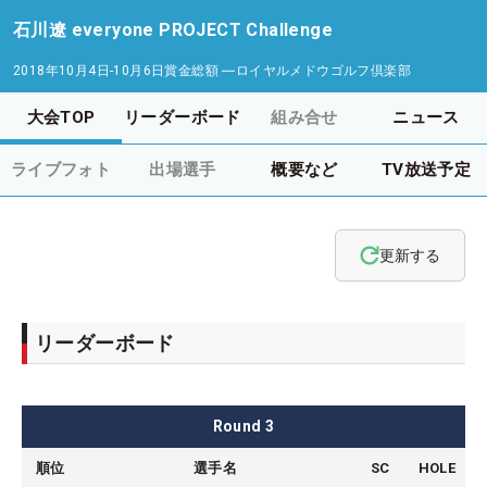
石川遼 everyone PROJECT Challenge
2018年10月4日-10月6日
賞金総額
―
ロイヤルメドウゴルフ倶楽部
大会TOP
リーダーボード
組み合せ
ニュース
ライブフォト
出場選手
概要など
TV放送予定
更新する
リーダーボード
Round
3
順位
選手名
SC
HOLE