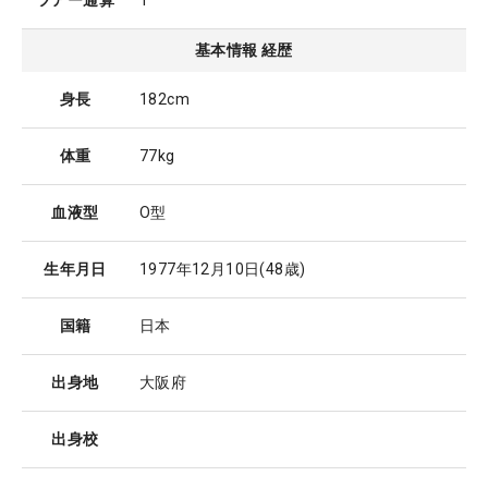
ツアー通算
1
基本情報 経歴
身長
182cm
体重
77kg
血液型
O型
生年月日
1977年12月10日
(48歳)
国籍
日本
出身地
大阪府
出身校