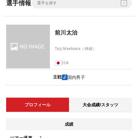
選手情報
前川太治
Taiji Maekawa
（48歳）
日本
主戦
国内男子
プロフィール
大会成績/スタッツ
成績