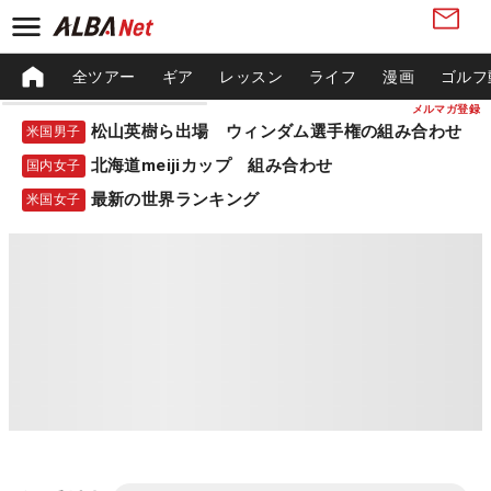
全ツアー
ギア
レッスン
ライフ
漫画
ゴルフ
メルマガ登録
松山英樹ら出場 ウィンダム選手権の組み合わせ
米国男子
北海道meijiカップ 組み合わせ
国内女子
最新の世界ランキング
米国女子