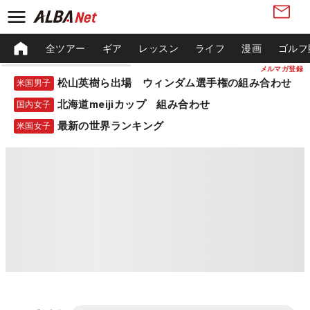
全ツアー
ギア
レッスン
ライフ
漫画
ゴルフ
メルマガ登録
松山英樹ら出場 ウィンダム選手権の組み合わせ
米国男子
北海道meijiカップ 組み合わせ
国内女子
最新の世界ランキング
米国女子