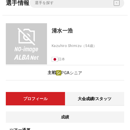
選手情報
清水一浩
Kazuhiro Shimizu
（54歳）
日本
主戦
PGAシニア
プロフィール
大会成績/スタッツ
成績