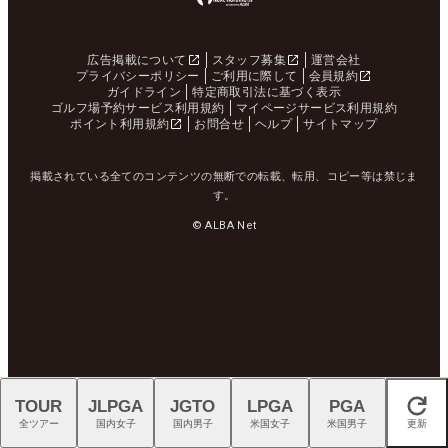
広告掲載について
スタッフ募集
運営会社
プライバシーポリシー
ご利用に際して
会員規約
ガイドライン
特定商取引法に基づく表示
ゴルフ場予約サービス利用規約
マイページサービス利用規約
ポイント利用規約
お問合せ
ヘルプ
サイトマップ
掲載されている全てのコンテンツの無断での転載、転用、コピー等は禁じま
す。
© ALBA Net
TOUR
JLPGA
JGTO
LPGA
PGA
閉じる
全ツアー
国内女子
国内男子
米国女子
米国男子
更新