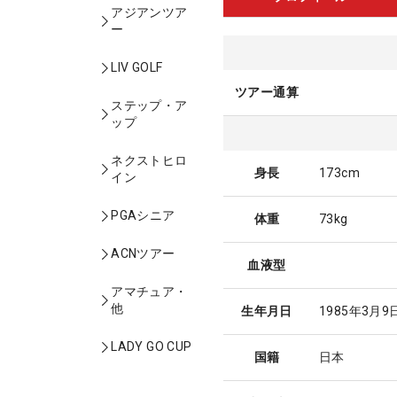
アジアンツア
ー
LIV GOLF
ツアー通算
ステップ・ア
ップ
ネクストヒロ
身長
173cm
イン
PGAシニア
体重
73kg
ACNツアー
血液型
アマチュア・
他
生年月日
1985年3月9
LADY GO CUP
国籍
日本