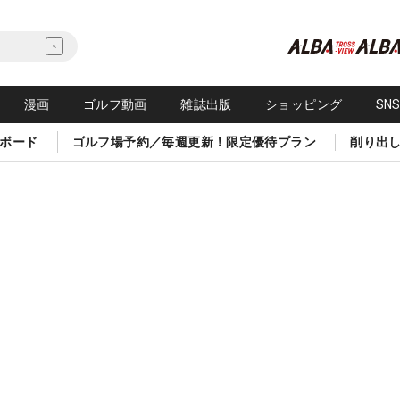
漫画
ゴルフ動画
雑誌出版
ショッピング
SN
ボード
ゴルフ場予約／毎週更新！限定優待プラン
削り出