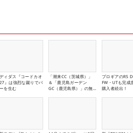
ディダス『コードカオ
「潮来CC（茨城県）」
プロギアのRS 
27』は強烈な蹴りでパ
＆「鹿児島ガーデン
FW・UTも完成
ーを生む
GC（鹿児島県）」の無
購入者続出！
料プレー券が当たる！！