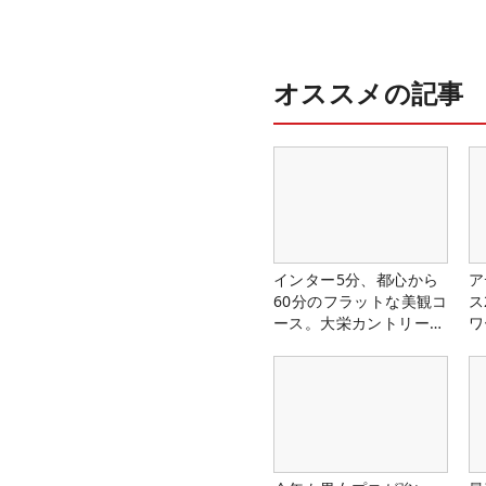
オススメの記事
インター5分、都心から
ア
60分のフラットな美観コ
ス
ース。大栄カントリー俱
ワ
楽部（千葉県）