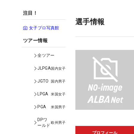
注目！
選手情報
女子プロ写真館
ツアー情報
全ツアー
JLPGA
国内女子
JGTO
国内男子
LPGA
米国女子
PGA
米国男子
DPワ
欧州男子
ールド
プロフィール