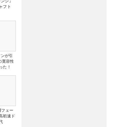
レンジ』
ャフト
アンが引
の寛容性
った！
層フェー
高初速ド
代