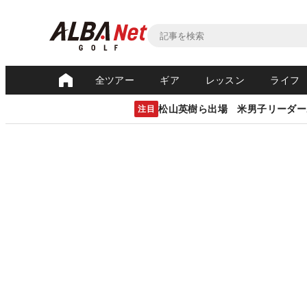
全ツアー
ギア
レッスン
ライフ
松山英樹ら出場 米男子リーダー
注目