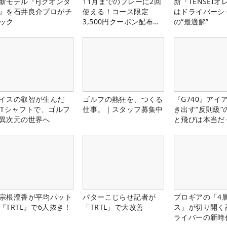
新モデル『FJクオンタ
11月までのプレーに2回
新『TENSEIオ
』を石井良介プロがチ
使える！コース限定
はドライバーシ
ック
3,500円クーポン配布
の“最適解”
中！
イスの叡智が生んだ
ゴルフの熱狂を、つくる
『G740』アイ
PTシャフトで、ゴルフ
仕事。｜スタッフ募集中
き出す“反則級”
異次元の世界へ
と飛びは本当だ
宗根澄香が平均パット
パターこじらせ記者が
プロギアの「4
『TRTL』で6人抜き！
「TRTL」で大改善
ス」が切り開く
ライバーの新時