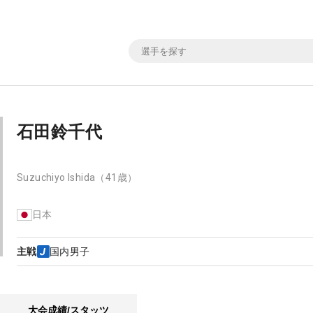
石田鈴千代
Suzuchiyo Ishida
（41歳）
日本
主戦
国内男子
大会成績/スタッツ