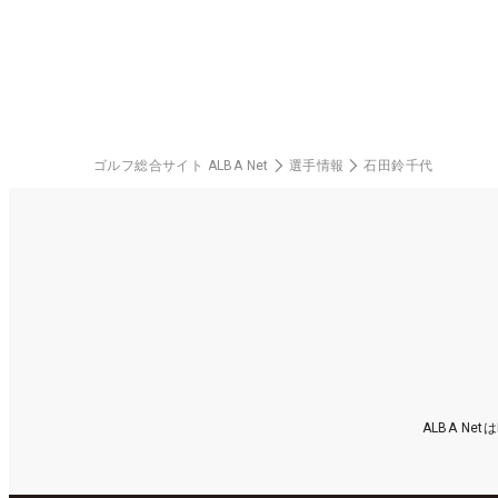
ゴルフ総合サイト ALBA Net
選手情報
石田鈴千代
ALBA N