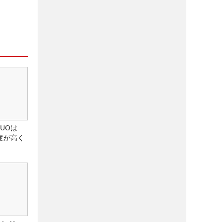
DUOは
度が高く