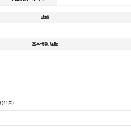
成績
基本情報 経歴
日
(41歳)