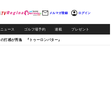
メルマガ登録
ログイン
Sニュース
ゴルフ場予約
連載
プレゼント
しの打感が秀逸 『トゥーロンパター』