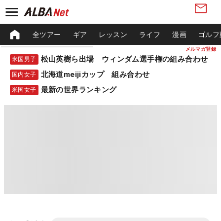
全ツアー
ギア
レッスン
ライフ
漫画
ゴルフ
メルマガ登録
松山英樹ら出場 ウィンダム選手権の組み合わせ
米国男子
北海道meijiカップ 組み合わせ
国内女子
最新の世界ランキング
米国女子