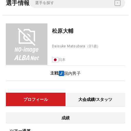
選手情報
松原大輔
Daisuke Matsubara
（31歳）
日本
主戦
国内男子
プロフィール
大会成績/スタッツ
成績