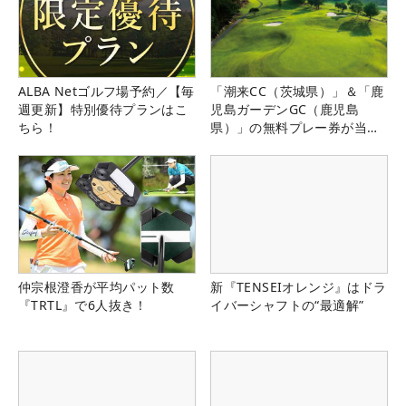
ALBA Netゴルフ場予約／【毎
「潮来CC（茨城県）」＆「鹿
週更新】特別優待プランはこ
児島ガーデンGC（鹿児島
ちら！
県）」の無料プレー券が当た
る！！
仲宗根澄香が平均パット数
新『TENSEIオレンジ』はドラ
『TRTL』で6人抜き！
イバーシャフトの“最適解”