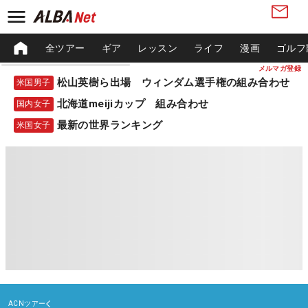
全ツアー
ギア
レッスン
ライフ
漫画
ゴルフ
メルマガ登録
松山英樹ら出場 ウィンダム選手権の組み合わせ
米国男子
北海道meijiカップ 組み合わせ
国内女子
最新の世界ランキング
米国女子
ACNツアー