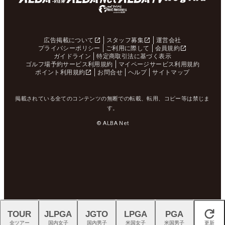
広告掲載について
スタッフ募集
運営会社
プライバシーポリシー
ご利用に際して
会員規約
ガイドライン
特定商取引法に基づく表示
ゴルフ場予約サービス利用規約
マイページサービス利用規約
ポイント利用規約
お問合せ
ヘルプ
サイトマップ
掲載されている全てのコンテンツの無断での転載、転用、コピー等は禁じま
す。
© ALBA Net
TOUR
JLPGA
JGTO
LPGA
PGA
閉じる
全ツアー
国内女子
国内男子
米国女子
米国男子
更新