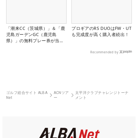
「潮来CC（茨城県）」＆「鹿
プロギアのRS DUOはFW・UT
児島ガーデンGC（鹿児島
も完成度が高く購入者続出！
県）」の無料プレー券が当た
る！！
Recommended by
ゴルフ総合サイト ALBA
ACNツア
太平洋クラブチャレンジトーナ
Net
ー
メント