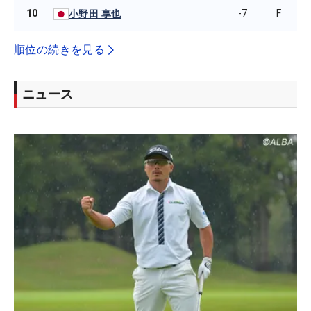
10
-7
F
小野田 享也
順位の続きを見る
ニュース