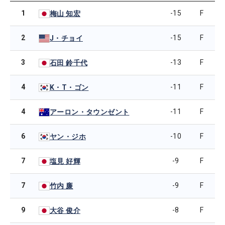
1
-15
F
梅山 知宏
2
-15
F
J・チョイ
3
-13
F
石田 鈴千代
4
-11
F
K・T・ゴン
4
-11
F
アーロン・タウンゼント
6
-10
F
ヤン・ジホ
7
-9
F
塩見 好輝
7
-9
F
竹内 廉
9
-8
F
大谷 俊介