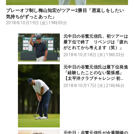
プレーオフ制し梅山知宏がツアー2勝目「恩返しをしたい
気持ちがずっとあった」
2018年10月19日 (金) 19時05分
元中日の谷繁元信氏、初ツアーは
最下位で終了 リベンジは「疲れ
がとれてから考えます（笑）」
2018年10月18日 (木) 19時33分
元中日の谷繁元信氏は最下位発進
「経験したことのない緊張感」
【太平洋クラブチャレンジ 初
日】
2018年10月17日 (水) 21時46分
元中日・谷繁元信氏が今週開催の