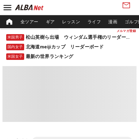
全ツアー
ギア
レッスン
ライフ
漫画
ゴルフ
メルマガ登録
松山英樹ら出場 ウィンダム選手権のリーダーボード
米国男子
北海道meijiカップ リーダーボード
国内女子
最新の世界ランキング
米国女子