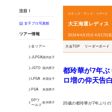
注目！
ステップ・アップ・ツアー
大王海運レディス
女子プロ写真館
ツアー情報
2024年4月25日-4月27日
賞
大会TOP
リーダーボード
全ツアー
JLPGA
国内女子
JGTO
国内男子
都玲華が7年ぶ
ロ増の仰天告白
LPGA
米国女子
PGA
米国男子
DPワ
欧州男子
20歳の都玲華が7年ぶり
ールド