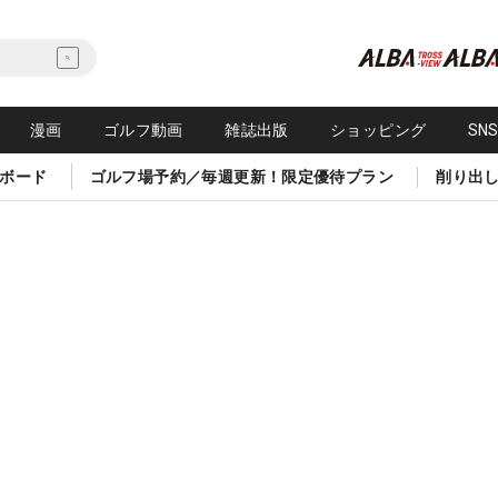
漫画
ゴルフ動画
雑誌出版
ショッピング
SN
ボード
ゴルフ場予約／毎週更新！限定優待プラン
削り出