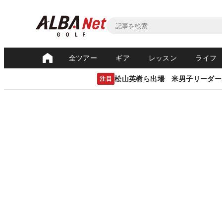
全ツアー
ギア
レッスン
ライフ
松山英樹ら出場 米男子リーダー
注目