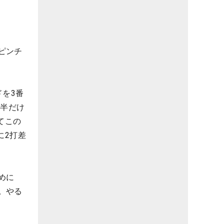
ピンチ
ドを3番
前半だけ
てこの
に2打差
めに
。やる