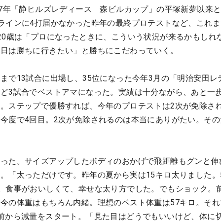
17年「静ヒルズレディース 森ビルカップ」の平塚新夢以来と
ラインに4打届かなかった昨年の最終プロテストなど、これま
20歳は「プロになったときに、こういう状況が来るかもしれ
終日は勝ちに行きたい」と勝ちにこだわっていく。
まで13試合に出場し、35位になった今年3月の「明治安田レ
ど3試合でベストアマになった。実績は十分ながら、あと一
。ステップで優勝すれば、今年のプロテストは2次が免除され
今度で4回目。2次が免除されるのは本当にありがたい。その
なった。サイズアップしたボディのおかげで飛距離もグンと伸
。「太っただけです。昨年の夏から実は15キロ太りました。
。食事がおいしくて、幸せな太り方でした。でもショック。
今の体重はもちろん内緒。理想のベスト体重は57キロ。それ
前から減量をスタート。「見た目はどうでもいいけど、体に