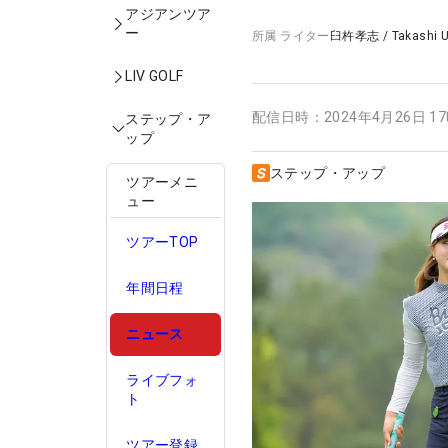
アジアンツア
ー
所属
ライター
臼杵孝志
/
Takashi 
LIV GOLF
配信日時：
2024年4月26日 1
ステップ・ア
ップ
ステップ・アップ
ツアーメニ
ュー
ツアーTOP
年間日程
ニュース
ライブフォ
ト
ツアー登録