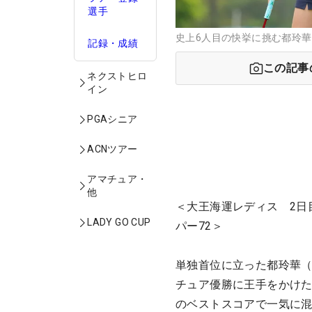
選手
史上6人目の快挙に挑む都玲華 （撮
記録・成績
この記事
ネクストヒロ
イン
PGAシニア
ACNツアー
アマチュア・
他
＜大王海運レディス 2日
LADY GO CUP
パー72＞
単独首位に立った都玲華（
チュア優勝に王手をかけた
のベストスコアで一気に