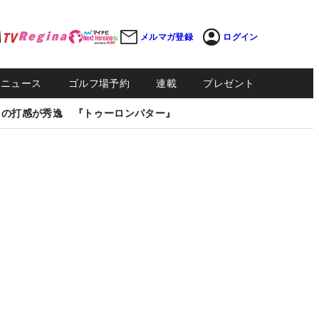
メルマガ登録
ログイン
Sニュース
ゴルフ場予約
連載
プレゼント
しの打感が秀逸 『トゥーロンパター』