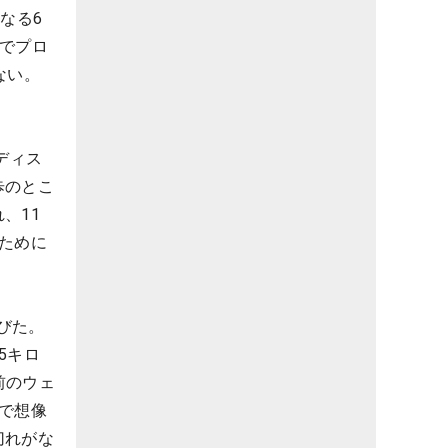
なる6
でプロ
ない。
ディス
歩のとこ
、11
ために
びた。
5キロ
前のウェ
で想像
切れがな