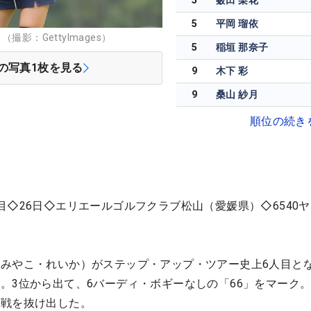
5
薮田 梨花
5
平岡 瑠依
影：GettyImages）
5
稲垣 那奈子
の写真
1
枚を見る
9
木下 彩
9
桑山 紗月
順位の続き
目◇26日◇エリエールゴルフクラブ松山（愛媛県）◇6540
みやこ・れいか）がステップ・アップ・ツアー史上6人目と
。3位から出て、6バーディ・ボギーなしの「66」をマーク
混戦を抜け出した。