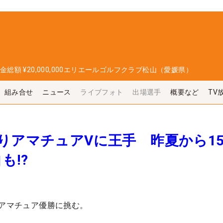
金総額
¥20,000,000
エリエールゴルフクラブ松山（愛媛県）
組み合せ
ニュース
ライブフォト
出場選手
概要など
TV
りアマチュアVに王手 昨夏から1
も!?
のアマチュア優勝に挑む。