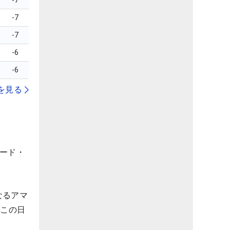
-7
-7
-7
-6
-6
を見る
ヤード・
なるアマ
。この日