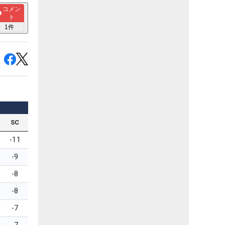
コメン
ト
1
件
SC
-11
-9
-8
-8
-7