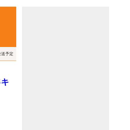
放送予定
5キ