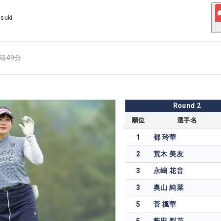
Usuki
7時49分
Round
2
順位
選手名
1
都 玲華
2
荒木 美友
3
永嶋 花音
3
奥山 純菜
5
菅 楓華