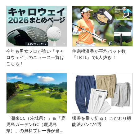
今年も男女プロが強い「キャ
仲宗根澄香が平均パット数
ロウェイ」のニュース一覧は
『TRTL』で6人抜き！
こちら！
「潮来CC（茨城県）」＆「鹿
猛暑を乗り切る！ こだわり機
児島ガーデンGC（鹿児島
能派パンツ4選
県）」の無料プレー券が当た
る！！