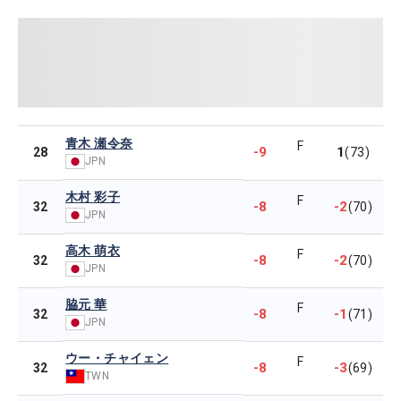
青木 瀬令奈
F
-9
1
28
(73)
JPN
木村 彩子
F
-8
-2
32
(70)
JPN
高木 萌衣
F
-8
-2
32
(70)
JPN
脇元 華
F
-8
-1
32
(71)
JPN
ウー・チャイェン
F
-8
-3
32
(69)
TWN