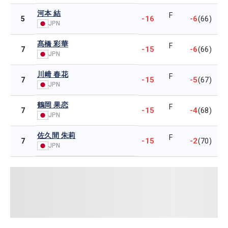
河本 結
F
-16
-6
5
(66)
JPN
髙橋 彩華
F
-15
-6
7
(66)
JPN
川﨑 春花
F
-15
-5
7
(67)
JPN
鶴岡 果恋
F
-15
-4
7
(68)
JPN
佐久間 朱莉
F
-15
-2
7
(70)
JPN