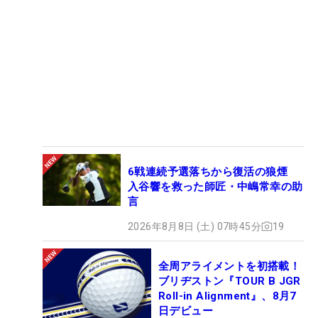
6戦連続予選落ちから復活の狼煙
入谷響を救った師匠・中嶋常幸の助
言
2026年8月8日 (土) 07時45分
19
全周アライメントを初搭載！
ブリヂストン『TOUR B JGR
Roll-in Alignment』、8月7
日デビュー