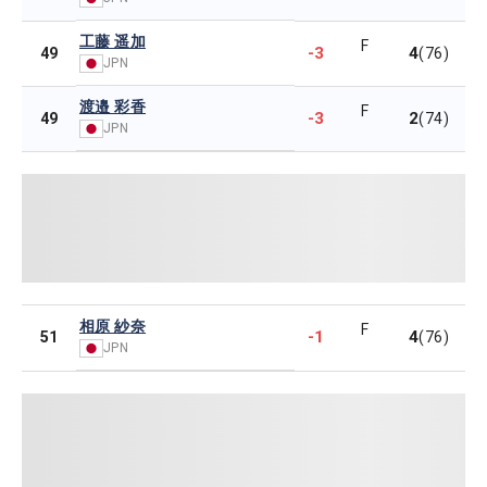
工藤 遥加
F
-3
4
49
(76)
JPN
渡邉 彩香
F
-3
2
49
(74)
JPN
相原 紗奈
F
-1
4
51
(76)
JPN