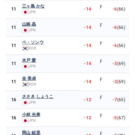
三ヶ島 かな
F
-14
-6
11
(66)
JPN
山路 晶
F
-14
-6
11
(66)
JPN
ペ・ソンウ
F
-14
-6
11
(66)
KOR
木戸 愛
F
-14
-3
11
(69)
JPN
全 美貞
F
-14
-3
11
(69)
KOR
ささき しょうこ
F
-12
-7
16
(65)
JPN
小林 光希
F
-12
-5
16
(67)
JPN
岡山 絵里
F