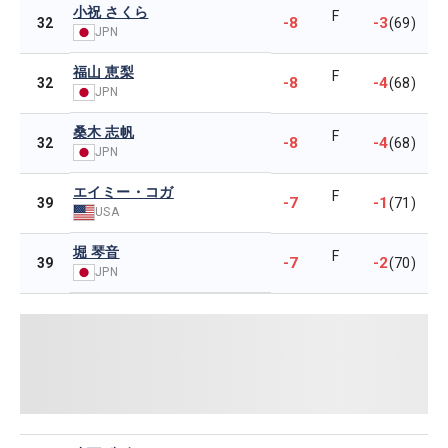
小祝 さくら
F
-8
-3
32
(69)
JPN
福山 恵梨
F
-8
-4
32
(68)
JPN
桑木 志帆
F
-8
-4
32
(68)
JPN
エイミー・コガ
F
-7
-1
39
(71)
USA
堀 琴音
F
-7
-2
39
(70)
JPN