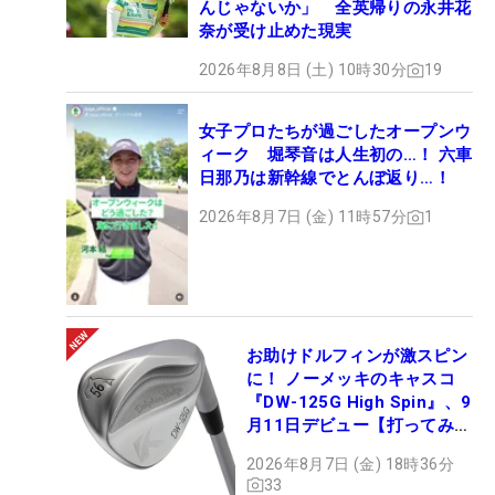
んじゃないか」 全英帰りの永井花
奈が受け止めた現実
2026年8月8日 (土) 10時30分
19
女子プロたちが過ごしたオープンウ
ィーク 堀琴音は人生初の…！ 六車
日那乃は新幹線でとんぼ返り…！
2026年8月7日 (金) 11時57分
1
お助けドルフィンが激スピン
に！ ノーメッキのキャスコ
『DW-125G High Spin』、9
月11日デビュー【打ってみ
た】
2026年8月7日 (金) 18時36分
33