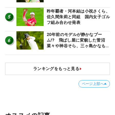
昨年覇者・河本結は小祝さくら、
5
佐久間朱莉と同組 国内女子ゴル
フ組み合わせ発表
20年前のモデルが静かなブー
6
ム!? 飛ばし屋に変貌した菅沼
菜々や神谷そら、三ヶ島かなも使
う“名器”が人気な理由【ツアープ
ロたちの“飛ばしギア”】
ランキングをもっと見る
ページ上部へ