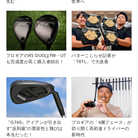
生む
世界へ
プロギアのRS DUOはFW・UT
パターこじらせ記者が
も完成度が高く購入者続出！
「TRTL」で大改善
『G740』アイアンが引き出
プロギアの「4層フェース」が
す“反則級”の寛容性と飛びは
切り開く高初速ドライバーの
本当だった！
新時代