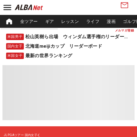
全ツアー
ギア
レッスン
ライフ
漫画
ゴルフ
メルマガ登録
松山英樹ら出場 ウィンダム選手権のリーダーボード
米国男子
北海道meijiカップ リーダーボード
国内女子
最新の世界ランキング
米国女子
JLPGAツアー
国内女子