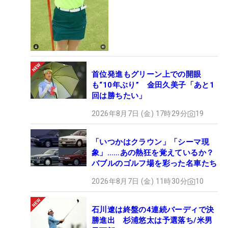
首位発進もグリーン上での開眼
も“10年ぶり” 金田久美子「あと1
回は勝ちたい」
2026年8月7日 (金) 17時29分
19
「いつかはクラウン」「シーマ現
象」……あの熱狂を覚えているか？
バブルのゴルフ場を彩った名車たち
2026年8月7日 (金) 11時30分
10
石川遼は終盤の4連続バーディで決
勝進出 杉浦悠太は予選落ち/米男