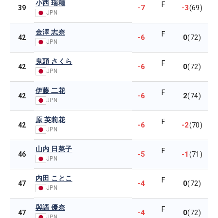
小西 瑞穂
F
-7
-3
39
(69)
JPN
金澤 志奈
F
-6
0
42
(72)
JPN
鬼頭 さくら
F
-6
0
42
(72)
JPN
伊藤 二花
F
-6
2
42
(74)
JPN
原 英莉花
F
-6
-2
42
(70)
JPN
山内 日菜子
F
-5
-1
46
(71)
JPN
内田 ことこ
F
-4
0
47
(72)
JPN
與語 優奈
F
-4
0
47
(72)
JPN