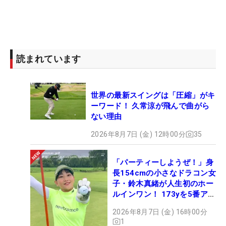
読まれています
世界の最新スイングは「圧縮」がキ
ーワード！ 久常涼が飛んで曲がら
ない理由
2026年8月7日 (金) 12時00分
35
「パーティーしようぜ！」身
長154cmの小さなドラコン女
子・鈴木真緒が人生初のホー
ルインワン！ 173yを5番アイ
アンで会心のショット
2026年8月7日 (金) 16時00分
1