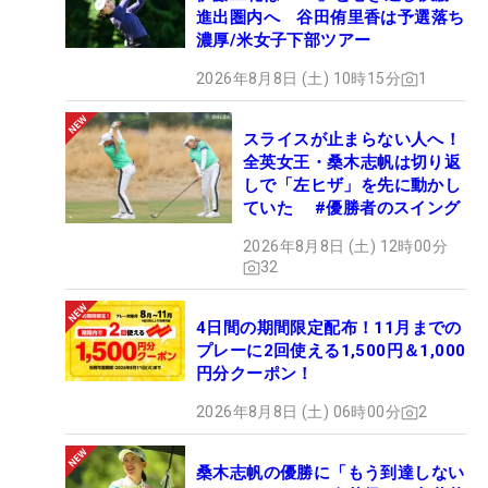
進出圏内へ 谷田侑里香は予選落ち
濃厚/米女子下部ツアー
2026年8月8日 (土) 10時15分
1
スライスが止まらない人へ！
全英女王・桑木志帆は切り返
しで「左ヒザ」を先に動かし
ていた #優勝者のスイング
2026年8月8日 (土) 12時00分
32
4日間の期間限定配布！11月までの
プレーに2回使える1,500円＆1,000
円分クーポン！
2026年8月8日 (土) 06時00分
2
桑木志帆の優勝に「もう到達しない