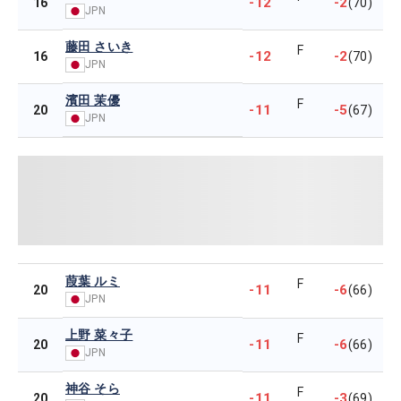
-12
-2
16
(70)
JPN
藤田 さいき
F
-12
-2
16
(70)
JPN
濱田 茉優
F
-11
-5
20
(67)
JPN
葭葉 ルミ
F
-11
-6
20
(66)
JPN
上野 菜々子
F
-11
-6
20
(66)
JPN
神谷 そら
F
-11
-3
20
(69)