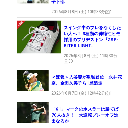
子下部
2026年8月8日 (土) 10時33分
1
スイング中のブレをなくした
い人へ！ 3種類の伸縮性ヒモ
採用のブリヂストン『ZSP-
BITER LIGHT
MAGICLACE』、8月8日デビ
2026年8月8日 (土) 11時30分
ュー
30
＜速報＞入谷響が単独首位 永井花
奈、金田久美子ら1差追走
2026年8月7日 (金) 12時42分
1
「61」マークのホスラーは勝てば
70人抜き！ 大逆転プレーオフ進
出なるか