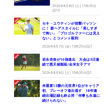
2026年8月8日 (土) 11時35分
13
セキ・ユウティンが前髪パッツン
に！ 新ヘアスタイルに「美しすぎ
て怖い」「プロゴルファーには見え
ない」とコメント殺到
2026年8月7日 (金) 15時29分
7
岩永杏奈が16強進出 大会は3日連
続で悪天候順延/全米女子アマ
2026年8月8日 (土) 10時20分
1
米通算13勝の元世界1位がキャリア
初、プレーオフ進出逃す 18年連
続出場記録も終止符「何事も永遠に
続けられない」