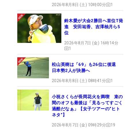
2026年8月8日 (土) 10時00分
1
鈴木愛が大会2勝目へ首位T発
進 安田祐香、吉澤柚月ら5
位
2026年8月7日 (金) 16時14分
1
松山英樹は「69」も26位に後退
日本勢2人が決勝へ
2026年8月8日 (土) 08時41分
1
小祝さくらが長岡花火を満喫 束の
間のオフも最後は「見るってすごく
過酷だなぁ」【女子ツアーの“ヒト
ネタ”】
2026年8月7日 (金) 09時29分
19