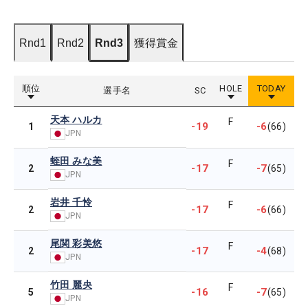
Rnd1
Rnd2
Rnd3
獲得賞金
順位
HOLE
TODAY
選手名
SC
天本 ハルカ
F
-19
-6
1
(66)
JPN
蛭田 みな美
F
-17
-7
2
(65)
JPN
岩井 千怜
F
-17
-6
2
(66)
JPN
尾関 彩美悠
F
-17
-4
2
(68)
JPN
竹田 麗央
F
-16
-7
5
(65)
JPN