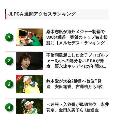
JLPGA 週間アクセスランキング
桑木志帆が海外メジャー制覇で
1
800pt獲得 実質のトップ独走状
態に【メルセデス・ランキング番
外編】
不倫問題起こした女子プロゴルフ
2
ァー3人への処分をJLPGAが発
表 栗永遼キャディは9年間の立
ち入り禁止
鈴木愛が大会2勝目へ首位T発
3
進 安田祐香、吉澤柚月ら5位
＜速報＞入谷響が単独首位 永井
4
花奈、金田久美子ら1差追走