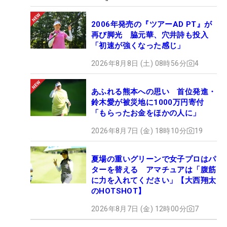
2006年発売の『ツアーAD PT』が
再び脚光 脇元華、穴井詩も投入
「初速が強くなった感じ」
2026年8月8日 (土) 08時56分
4
あふれる熊本への思い 首位発進・
鈴木愛が被災地に1000万円寄付
「もらったお金をほかの人に」
2026年8月7日 (金) 18時10分
19
夏場の重いグリーンで女子プロはパ
ターを替える アマチュアは「腹筋
に力を入れてください」【大西翔太
のHOTSHOT】
2026年8月7日 (金) 12時00分
7