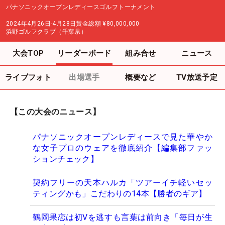
パナソニックオープンレディースゴルフトーナメント
2024年4月26日-4月28日
賞金総額
¥80,000,000
浜野ゴルフクラブ（千葉県）
大会TOP
リーダーボード
組み合せ
ニュース
ライブフォト
出場選手
概要など
TV放送予定
【この大会のニュース】
パナソニックオープンレディースで見た華やか
な女子プロのウェアを徹底紹介【編集部ファッ
ションチェック】
契約フリーの天本ハルカ「ツアーイチ軽いセッ
ティングかも」こだわりの14本【勝者のギア】
鶴岡果恋は初Vを逃すも言葉は前向き「毎日が生