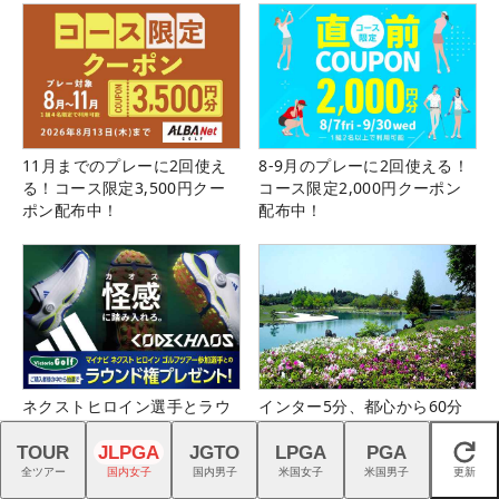
11月までのプレーに2回使え
8-9月のプレーに2回使える！
る！コース限定3,500円クー
コース限定2,000円クーポン
ポン配布中！
配布中！
ネクストヒロイン選手とラウ
インター5分、都心から60分
ンドできるチャンス！詳しく
のフラットな美観コース。大
はこちら！
栄カントリー俱楽部（千葉
TOUR
JLPGA
JGTO
LPGA
PGA
閉じる
県）
全ツアー
国内女子
国内男子
米国女子
米国男子
更新
Recommended by