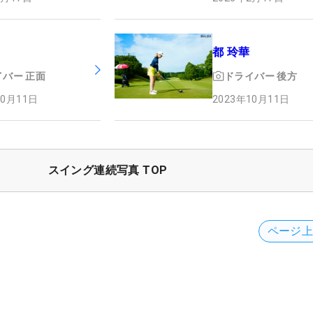
都 玲華
イバー
正面
ドライバー
後方
10月11日
2023年10月11日
スイング連続写真 TOP
ページ