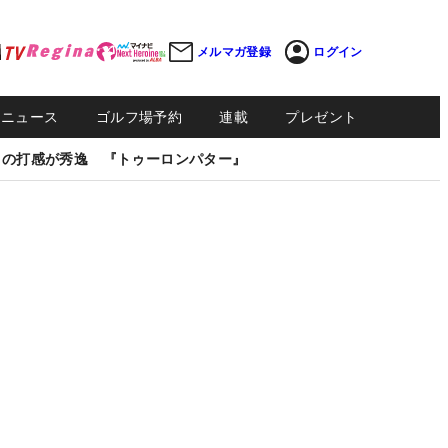
メルマガ登録
ログイン
Sニュース
ゴルフ場予約
連載
プレゼント
しの打感が秀逸 『トゥーロンパター』