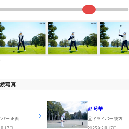
連続写真
都 玲華
イバー
正面
ドライバー
後方
2月17日
2025年2月17日