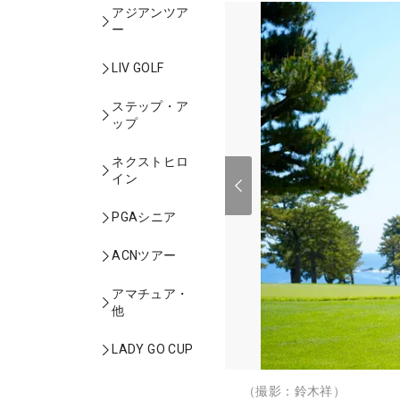
アジアンツア
ー
LIV GOLF
ステップ・ア
ップ
ネクストヒロ
イン
PGAシニア
ACNツアー
アマチュア・
他
LADY GO CUP
（撮影：鈴木祥）