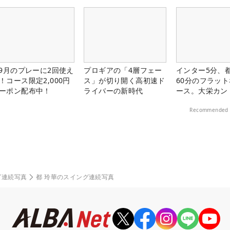
料プレー券が当
-9月のプレーに2回使え
プロギアの「4層フェー
インター5分、
！コース限定2,000円
ス」が切り開く高初速ド
60分のフラッ
ーポン配布中！
ライバーの新時代
ース。大栄カン
楽部（千葉県）
Recommended 
グ連続写真
都 玲華のスイング連続写真