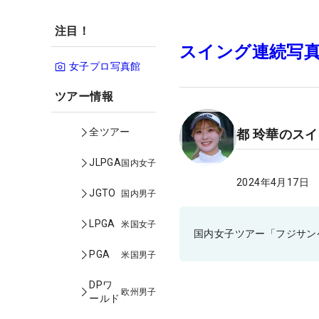
注目！
スイング連続写
女子プロ写真館
ツアー情報
全ツアー
都 玲華のス
JLPGA
国内女子
2024年4月17日
JGTO
国内男子
LPGA
米国女子
国内女子ツアー「フジサン
PGA
米国男子
DPワ
欧州男子
ールド