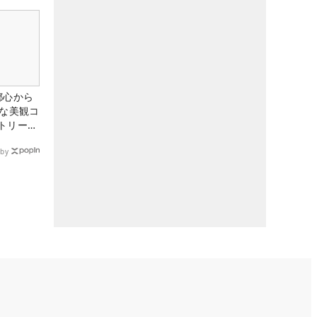
たる！！
都心から
トな美観コ
トリー俱
by