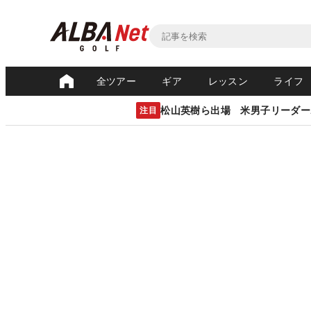
全ツアー
ギア
レッスン
ライフ
松山英樹ら出場 米男子リーダー
注目