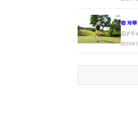
都 玲華
ドラ
2023年