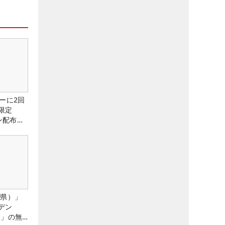
ーに2回
限定
ン配布
城県）」
デン
）」の無