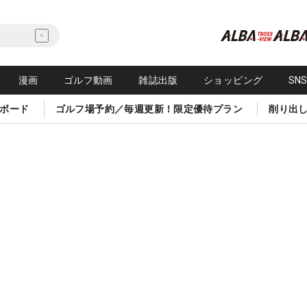
漫画
ゴルフ動画
雑誌出版
ショッピング
SN
ボード
ゴルフ場予約／毎週更新！限定優待プラン
削り出