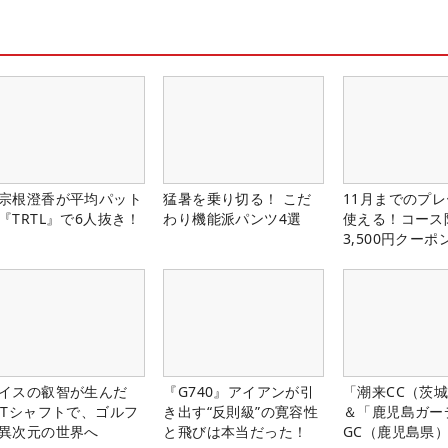
宗根澄香が平均パット
猛暑を乗り切る！ こだ
11月までのプレ
『TRTL』で6人抜き！
わり機能派パンツ4選
使える！コース
3,500円クーポ
中！
イスの叡智が生んだ
『G740』アイアンが引
「潮来CC（茨
PTシャフトで、ゴルフ
き出す“反則級”の寛容性
＆「鹿児島ガー
異次元の世界へ
と飛びは本当だった！
GC（鹿児島県