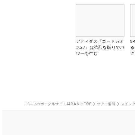
アディダス『コードカオ
8
ス27』は強烈な蹴りでパ
る
ワーを生む
ク
ゴルフのポータルサイトALBA Net TOP
ツアー情報
スイン