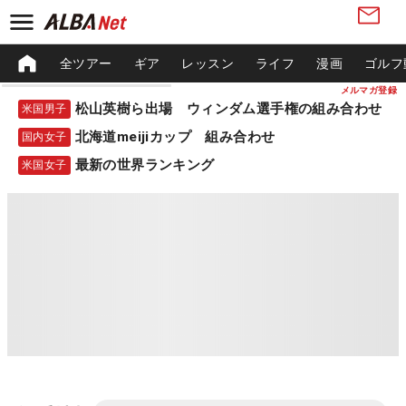
全ツアー
ギア
レッスン
ライフ
漫画
ゴルフ
メルマガ登録
松山英樹ら出場 ウィンダム選手権の組み合わせ
米国男子
北海道meijiカップ 組み合わせ
国内女子
最新の世界ランキング
米国女子