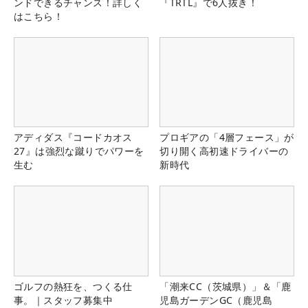
ンドできるチャンス！詳しく
『TRTL』で6人抜き！
はこちら！
アディダス『コードカオス
プロギアの「4層フェース」が
27』は強烈な蹴りでパワーを
切り開く高初速ドライバーの
生む
新時代
ゴルフの熱狂を、つくる仕
「潮来CC（茨城県）」＆「鹿
事。｜スタッフ募集中
児島ガーデンGC（鹿児島