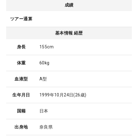
成績
ツアー通算
基本情報 経歴
身長
155cm
体重
60kg
血液型
A型
生年月日
1999年10月24日
(26歳)
国籍
日本
出身地
奈良県