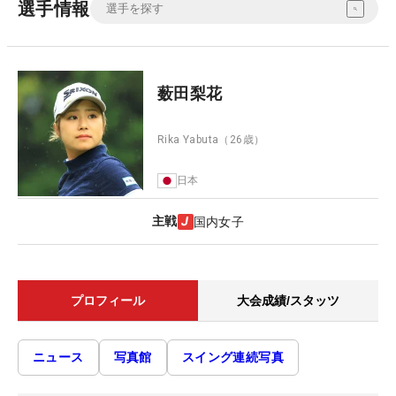
選手情報
薮田梨花
Rika Yabuta
（26歳）
日本
主戦
国内女子
プロフィール
大会成績/スタッツ
ニュース
写真館
スイング連続写真