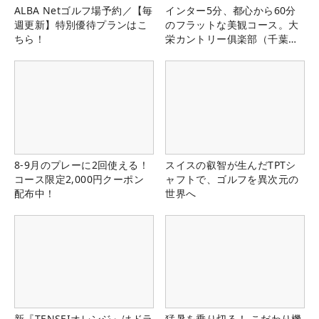
ALBA Netゴルフ場予約／【毎
インター5分、都心から60分
週更新】特別優待プランはこ
のフラットな美観コース。大
ちら！
栄カントリー俱楽部（千葉
県）
8-9月のプレーに2回使える！
スイスの叡智が生んだTPTシ
コース限定2,000円クーポン
ャフトで、ゴルフを異次元の
配布中！
世界へ
新『TENSEIオレンジ』はドラ
猛暑を乗り切る！ こだわり機