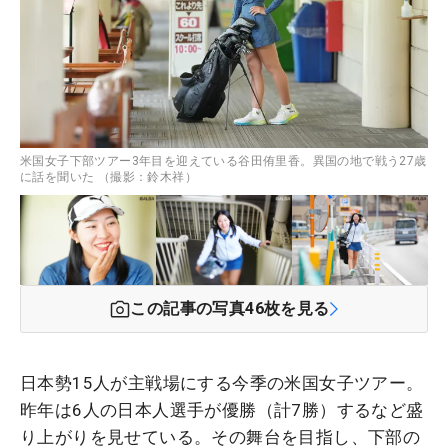
米国女子下部ツアー3年目を迎えている谷田侑里香。異国の地で戦う27歳
に話を聞いた （撮影：鈴木祥）
この記事の写真
46
枚を見る
日本勢15人が主戦場にする今季の米国女子ツアー。
昨年は6人の日本人選手が優勝（計7勝）するなど盛
り上がりを見せている。その舞台を目指し、下部の