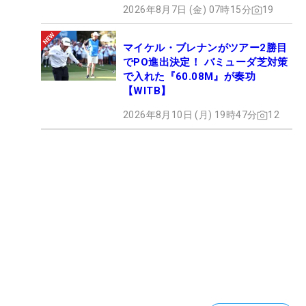
―今季の目標
2026年8月7日 (金) 07時15分
19
「すごく大事な年になると思っています。下部ツア
ーは長くいる場所ではないですし、しっかり成績を
マイケル・ブレナンがツアー2勝目
残して、（ポイントランキング上位15位までに入
でPO進出決定！ バミューダ芝対策
で入れた『60.08M』が奏功
り）上のツアーに行きたいです。日本のプロテスト
【WITB】
も、（昨年、最終まで進んだ権利で）今年は2次か
2026年8月10日 (月) 19時47分
12
らになる。そこに向けても頑張ります。 去年は（テ
ストを受けるため）2カ月の間に2回、日本に帰って
きました。それが今年は1回だけになるので、アド
バンテージにもなります。アメリカからこまめに帰
ってくるのは、やっぱり大変でした。日本のテスト
は重要だと考えているので、今年はエプソン・ツア
ーとのスケジュールを詰め込みすぎず、余裕を持っ
て調整しながら臨みたいと思っています。今年の目
標は（エプソンで）トップ15に入ること。そしてプ
ロテストに合格することの2つです」