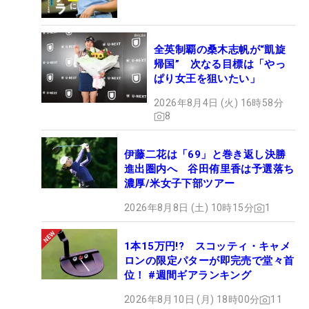
全英制覇の桑木志帆が“凱旋
帰国” 次なる目標は「やっ
ぱり女王を狙いたい」
2026年8月4日 (火) 16時58分
8
伊藤二花は「69」と巻き返し決勝
進出圏内へ 谷田侑里香は予選落ち
濃厚/米女子下部ツアー
2026年8月8日 (土) 10時15分
1
「覚悟を決めて」臨んだオフを、今季の飛躍につなげる。 （撮影：鈴木
祥）
1本15万円!? スコッティ・キャメ
■周囲の言葉で前向きになった気
ロンの限定パターが即完売で堂々首
位！ #週間ギアランキング
持ち
2026年8月10日 (月) 18時00分
11