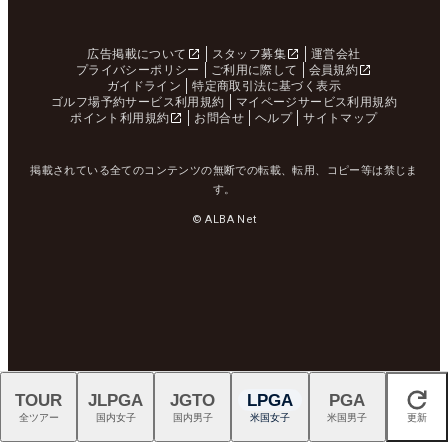
広告掲載について
スタッフ募集
運営会社
プライバシーポリシー
ご利用に際して
会員規約
ガイドライン
特定商取引法に基づく表示
ゴルフ場予約サービス利用規約
マイページサービス利用規約
ポイント利用規約
お問合せ
ヘルプ
サイトマップ
掲載されている全てのコンテンツの無断での転載、転用、コピー等は禁じま
す。
© ALBA Net
TOUR
JLPGA
JGTO
LPGA
PGA
閉じる
全ツアー
国内女子
国内男子
米国女子
米国男子
更新