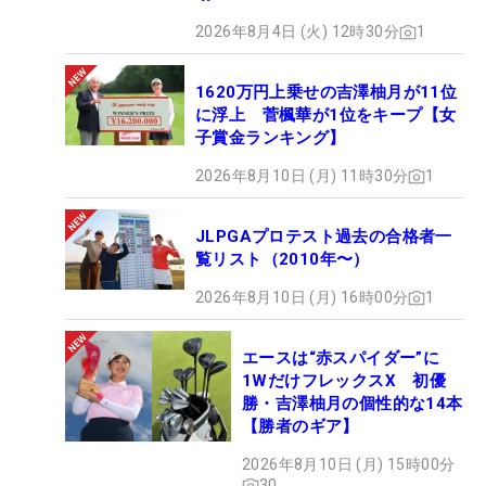
「これまでのオフになかったものは、昨年のような
2026年8月4日 (火) 12時30分
1
苦しい思い。こういう辛い思いを、もうしないよう
にという気持ちはモチベーションになっています。
1620万円上乗せの吉澤柚月が11位
もっと楽しくプレーをしたいという純粋な思いがあ
に浮上 菅楓華が1位をキープ【女
り、そのためにもオフは自分に厳しくやってきたつ
子賞金ランキング】
もり。シーズン中に楽しめるように頑張っている状
2026年8月10日 (月) 11時30分
1
況で、それによってすごくゴルフに対する覚悟も変
わったのかなと思います。
JLPGAプロテスト過去の合格者一
覧リスト（2010年〜）
この2年間は楽しい時間もあったけど、苦しい思い
出の方が多い。でも、自分にとっては何一つ無駄な
2026年8月10日 (月) 16時00分
1
時間はなかったなと思っていて、そんなギリギリの
戦いで、周りの方に支えられているということをよ
エースは“赤スパイダー”に
1WだけフレックスX 初優
り強く実感できました。みなさんの力が支えになっ
勝・吉澤柚月の個性的な14本
てプレーできるので、私は幸せ。本当にそこに尽き
【勝者のギア】
ます」
2026年8月10日 (月) 15時00分
30