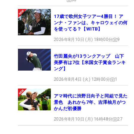
17歳で欧州女子ツアー4勝目！ ア
ンナ・ファンは、キャロウェイの何
を使ってる？【WITB】
2026年8月10日 (月) 18時00分
9
竹田麗央が13ランクアップ 山下
美夢有は7位【米国女子賞金ランキ
ング】
2026年8月4日 (火) 12時00分
1
米国でのツアー生活も3年目。一歩一歩、歩みを進めてきた。 （撮影：鈴
木祥）
アマ時代に渋野日向子と同組で見た
景色 あれから7年、吉澤柚月がつ
■LPGAツアー昇格と日本のプロテ
かんだ初優勝
スト合格を目指す
2026年8月10日 (月) 16時48分
27