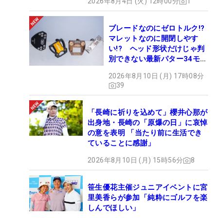
2026年8月4日 (火) 12時00分
1
「もともとマンデー（主催者推薦選考会）を受けよ
うとしていたのですが、（シーズンの）2試合目
ブレードなのにゼロトルク!?
マレットなのに開閉しやす
は、その前日に繰り上げ（出場）が決まって、次の
い!? ヘッド形状だけじゃ判
試合も入ることができました。この2試合がなかっ
別できない最新パター34モデ
たら、初戦が4月末になっていたし、修正もできな
ルの性能早見表を作ってみた
2026年8月10日 (月) 17時08分
かった。出られて良かったです」
#ギアカタログ2026
39
―次の試合で意識する点は
「長崎に祈りを込めて」櫻井心那が
「まずはパーオン率を上げて、パー5でのバーディ
出身地・長崎の「原爆の日」に哀悼
を増やせるように。結果的に、前の2試合では予選
の意を表明 「当たり前に生活でき
ていることに感謝」
は通過しましたが、最終日に順位を上げることがで
きなかった。3日目に上げられるように。フロリダ
2026年8月10日 (月) 15時56分
8
のコースから、次（カリフォルニア州）は芝が変わ
り、ラフもねちっこい。グリーン周りやアプローチ
笹生優花主催ジュニアイベントに宮
に気を付けて、そこを練習していきたいです」
里美香らが参加「純粋にゴルフを楽
しんでほしい」