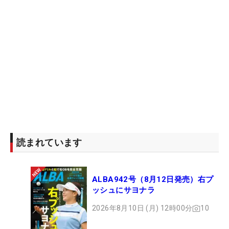
出る印象です」
―実際に試合でクラブを使ってみた感触は
「開幕の2試合では昨年までずっと使っていた5番ア
イアンを抜いて、6番UTを入れたのですが、高さも
出るし、コントロール性も上がりました。グリーン
でも止まるし、なによりやさしいですよね。今後も
コースによってセッティングを考えられるので、幅
も広がりました。コブラさんの新しいドライバー
も、曲がりが少ないし、飛距離も伸びました。オフ
のトレーニングの成果も加味して、そう実感できて
読まれています
います」
―オフ期間は当初やりたかったこともうまく進んだ
ALBA942号（8月12日発売）右プ
ッシュにサヨナラ
印象
「自分が決めていた目標は全部達成できたかなと思
2026年8月10日 (月) 12時00分
10
っています」