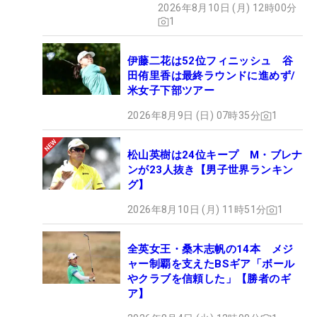
2026年8月10日 (月) 12時00分
1
―実際に2試合プレーしてみて感触は
「3月の2試合では、やってきたことができていた部
伊藤二花は52位フィニッシュ 谷
分と、まだ足りない部分を把握することができまし
田侑里香は最終ラウンドに進めず/
た。去年はショートパットでも苦戦したのですが、
米女子下部ツアー
パターの長さを変えたり、オフの練習量を増やした
2026年8月9日 (日) 07時35分
1
ことで、イメージもかなり良くなって、バーディの
数も増えました。一方で、150ヤード前後の安定感
松山英樹は24位キープ M・ブレナ
は課題。その距離からのボギーが多かった。6番、7
ンが23人抜き【男子世界ランキン
番などミドル以上のクラブを練習する必要性を痛感
グ】
しています。ドライバーの飛距離が伸びたこともあ
2026年8月10日 (月) 11時51分
1
り、2打目の距離が短くなったので、100ヤード以内
というのも、空いた期間にやるべきだと思っていま
全英女王・桑木志帆の14本 メジ
す」
ャー制覇を支えたBSギア「ボール
やクラブを信頼した」【勝者のギ
ア】
―当初は出場が厳しいと見込まれた3月の3連戦のう
ち、2試合に出られたことは大きな意味を持つ