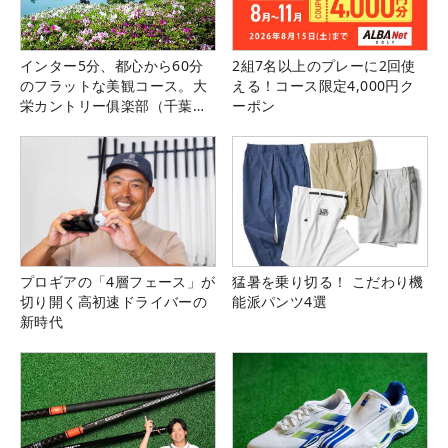
1
/
8
インター5分、都心から60分
2組7名以上のプレーに2回使
のフラットな美観コース。大
える！コース限定4,000円ク
（撮影：鈴木祥）
栄カントリー俱楽部（千葉
ーポン
県）
プロギアの「4層フェース」が
猛暑を乗り切る！ こだわり機
切り開く高初速ドライバーの
能派パンツ4選
新時代