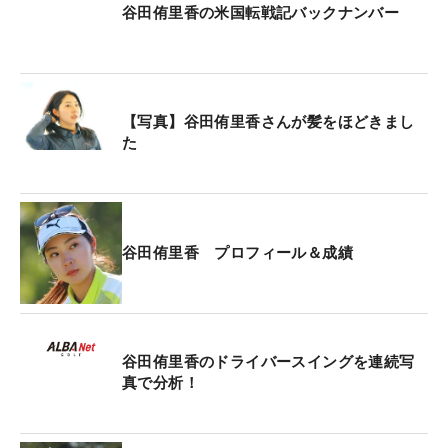
そしてスイングも少し修正をして。また新たな自分
谷田侑里香の米国転戦記バックナンバー
で挑戦できることがすごく楽しみ。スイング面は基
礎的な部分がメーンなんですけど、クラブを効率よ
く使うための動きを目指して、フォロースルーな
ど、全体的に少しずつ変えました。（拠点にする）
【写真】谷田侑里香さんが髪をほどきまし
ニューツルミゴルフ練習場のアプローチ、パター練
た
習場を活用して、ショートゲームを磨くこともでき
ました。（開幕前時点で）70～80％ぐらいまではき
ています」
谷田侑里香 プロフィール＆成績
―トレーニングも、これまでとはメニューを一新し
た
「去年のシーズン中もトレーナーからメニューをい
ただいていたけれど、疲れが出てしまって取り組め
谷田侑里香のドライバースイングを連続写
なかった部分があった。現状維持を目的にしてたの
真で分析！
ですが、それも難しかったですね。それもあり、こ
のオフは、トレーニングをメーンにやっていこうと