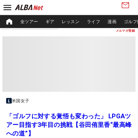
全ツアー
ギア
レッスン
ライフ
漫画
ゴルフ
メルマガ登録
米国女子
「ゴルフに対する覚悟も変わった」 LPGAツ
アー目指す3年目の挑戦【谷田侑里香“最高峰
への道”】