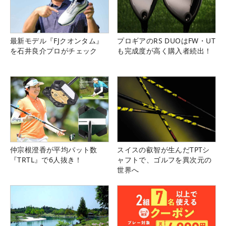
その視線の先に輝かしい未来を見据える。 （撮影：鈴木祥）
最新モデル『FJクオンタム』
プロギアのRS DUOはFW・UT
を石井良介プロがチェック
も完成度が高く購入者続出！
仲宗根澄香が平均パット数
スイスの叡智が生んだTPTシ
『TRTL』で6人抜き！
ャフトで、ゴルフを異次元の
世界へ