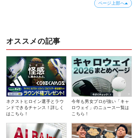
ページ上部へ
オススメの記事
目指すは“世界最高峰ツアー”。そこに向けて全力を注ぐ。 （撮影：鈴木
祥）
ネクストヒロイン選手とラウ
今年も男女プロが強い「キャ
ンドできるチャンス！詳しく
ロウェイ」のニュース一覧は
◇
はこちら！
こちら！
下部ツアーのフル出場権を持って臨んだ昨シーズン
は、19試合に出場し予選通過は8試合と苦しい時間