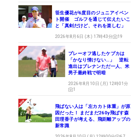
―昨季から今年を迎えるにあたり、変化した部分は
笹生優花が6度目のジュニアイベン
「一番は結果を出したいという気持ちが強くなりま
ト開催 ゴルフを通じて伝えたいこ
した。去年はすごく残念な結果になってしまったの
と「真剣だけど、それを楽しむ」
で、今年も同じような思いはしたくないという気持
2026年8月6日 (木) 17時43分
19
ちでこのオフに臨みましたし、それがモチベーショ
ンにもなり、冬を乗り切ることができました。結果
プレーオフ逃したケプカは
を求めていきたいです」
「かなり情けない…」 逆転
進出はブレナンただ一人、米
男子最終戦で明暗
―苦しかった昨シーズンを、どう分析しているか
「今考えると、スイングの悪いクセが全面的に出
2026年8月10日 (月) 12時01分
1
て、それを自分ひとりでシーズン中に修正すること
ができなかった。トレーニングも準備不足だったと
飛ばない人は「左カカト体重」が原
思っています。全体的に足りなかった。ただ、オフ
因だった！ まだまだ260y飛ばす森
に、そこを修正してトレーニングもこなしました。
田理香子が考える、飛距離アップの
クラブセッティングを見直すこともできたし、それ
新常識
もだいぶ自分に合ってきたと思っています」
2026年8月10日 (月) 12時00分
67