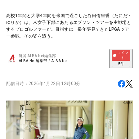
高校1年間と大学4年間を米国で過ごした谷田侑里香（たにだ・
ゆりか）は、米女子下部にあたるエプソン・ツアーを主戦場と
するプロゴルファーだ。目指すは、長年夢見てきたLPGAツア
ー参戦。その姿を追う。
コメン
所属
ALBA Net編集部
ト
ALBA Net編集部
/
ALBA Net
5
件
配信日時：
2026年4月22日 12時00分