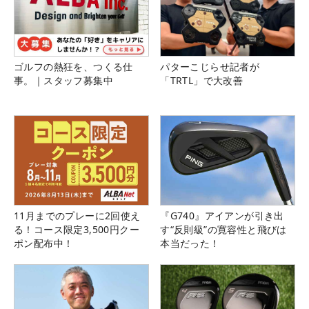
を過ごした。ポイントランキング95位という結果に
終わったが、ここからはフル出場できることが見込
まれる。目指すところは変わらない。次の試合は24
～26日に行われる「IOA選手権」（カルフォルニア
ゴルフの熱狂を、つくる仕
パターこじらせ記者が
事。｜スタッフ募集中
「TRTL」で大改善
州）。“石の上にも3年”という言葉もあるが、昨年の
悔しさも糧に、27歳は挑戦の歩みを進めていく。
11月までのプレーに2回使え
『G740』アイアンが引き出
る！コース限定3,500円クー
す“反則級”の寛容性と飛びは
ポン配布中！
本当だった！