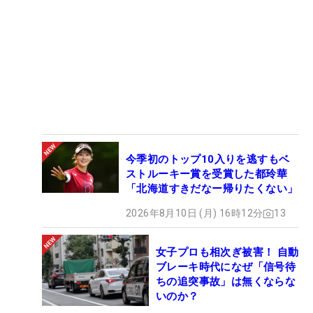
―3年目のシーズン。慣れた部分もでてきた
「新しい大会のコースは分からないですけど、それ
以外のコースはだいたい頭に入っています。アメリ
カでの生活や移動は理不尽なことも多いし、コント
ロールできないことばかり。ただ、慣れってすごい
なとも思っていて、落ち着いて対処できるようにな
ったのかなとも思っています。他の選手に会えるの
もすごく楽しみでしたし、みんな同じ経験を味わっ
てきていると思う。刺激を受ける仲間でもあります
今季初のトップ10入りを逃すもベ
し、一緒に頑張っていきたいですね」
ストルーキー賞を受賞した都玲華
「北海道すきだなー帰りたくない」
―エプソン・ツアーの認知度も高まっている
2026年8月10日 (月) 16時12分
13
「馬場咲希さんや、昨年は原英莉花さんも出てい
て、日本での認知度の高まりも実感しています。そ
女子プロも相次ぎ被害！ 自動
れは私にとってもすごくチャンスだと思う。しっか
ブレーキ時代になぜ「信号待
ちの追突事故」は無くならな
り成績を残して、名前を覚えてもらいたいなと思い
いのか？
ます」