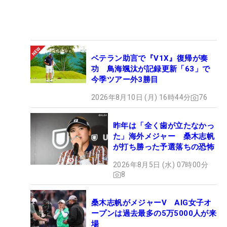
も、プレーの中身や改善点をすでに見ていて、すぐ
に次の課題を提示してくれました。その切り替えの
早さに最初は驚いたのですが、それだけ自分にまだ
伸びる余地があると見てくれていると感じました。
ベテラン助言で『V1X』復帰が奏
今はその期待に応えられるように、前向きに取り組
功 鳥海颯汰が記録更新「63」で
みたいと思っています。
今季ツアー外3勝目
2026年8月10日 (月) 16時44分
76
コーチ、トレーナー、そしてスポンサーの方々も、
みんなで支えてくれ、頑張ろうって思えました。
昨年は「全く歯が立たなかっ
2026年はもっといい年になるからと、いろんな方に
た」海外メジャー 桑木志帆
が打ち勝った予選落ちの恐怖
応援していただける。そういう言葉は大きかったで
すね。みんなが前を向いて一緒にやってくださるお
2026年8月5日 (水) 07時00分
かげで、シーズンが楽しみになりました」
8
―谷田選手の周りには、すごくポジティブな言葉を
桑木志帆がメジャーV AIG女子オ
ープンは過去最多の5万5000人が来
かけてくれる人が多い
場