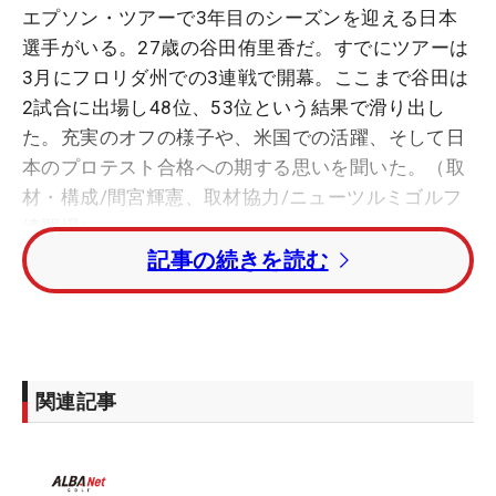
エプソン・ツアーで3年目のシーズンを迎える日本
選手がいる。27歳の谷田侑里香だ。すでにツアーは
3月にフロリダ州での3連戦で開幕。ここまで谷田は
2試合に出場し48位、53位という結果で滑り出し
た。充実のオフの様子や、米国での活躍、そして日
本のプロテスト合格への期する思いを聞いた。（取
材・構成/間宮輝憲、取材協力/ニューツルミゴルフ
練習場）
記事の続きを読む
■クラブの見直しなど万全の状態
を目指したオフ
関連記事
―今季開幕に向けて取り組んできたこと
「このオフは、すごくいろいろなものを変えまし
た。例えばクラブセッティングや、トレーニング、