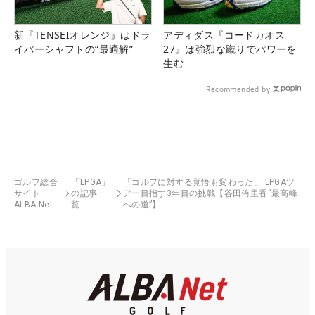
新『TENSEIオレンジ』はドラ
アディダス『コードカオス
イバーシャフトの“最適解”
27』は強烈な蹴りでパワーを
生む
Recommended by
ゴルフ総合
「LPGA」
「ゴルフに対する覚悟も変わった」 LPGAツ
サイト
の記事一
アー目指す3年目の挑戦【谷田侑里香“最高峰
ALBA Net
覧
への道”】