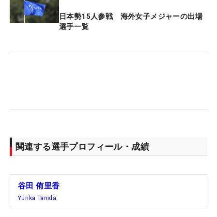
決めていました。一番ここには気も時間も使って。
日本勢15人参戦 海外女子メジャーの出場
週3、4回はしっかりと時間を取って向き合い、筋量
選手一覧
を増やすもの、パワー系や、スピードをそこに加え
るメニューもこなして、上半身、下半身、体幹と全
体的に鍛えました」
―クラブの見直しは
「ウッド系をコブラさんで統一して、シャフトも見
直しました。特にアイアンの当たりが薄いことを感
じていたのですが、（原因は）スイングだけではな
いのかなと思い、それをきっかけにフィッティング
関連する選手プロフィール・成績
を受けたら、アイアンのシャフトが少し合ってない
と言われて。そこから全部見直すことになりまし
た。アイアンのシャフトは2～3年ほど使っていて、
谷田 侑里香
少しクセがあるものでした。新しいのは（スイング
Yurika Tanida
を）サポートしてくれるようなもので、素直な球が