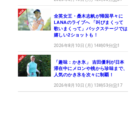
―これまでのオフとは取り組みにも、また精神的な
全英女王・桑木志帆が帰国早々に
部分でも大きな変化を感じる
LANAのライブへ 「叫びまくって
「去年は残念なシーズンになってしまったし、日本
歌いまくって」バックステージでは
嬉しい2ショットも！
の（最終）プロテストも3日目でカットになり、な
んて言えばいいんだろう…、シーズン終盤はかなり
2026年8月10日 (月) 14時09分
1
気持ちも悲しく、辛くなっていました。オフになっ
たら一度ゴルフを休もうかなって思うぐらいまで追
「趣味：かき氷」 吉田優利が日本
い詰められていました。それでも日本に帰ってき
滞在中にメロンや桃から珍味まで、
人気のかき氷を次々に制覇！
て、シーズン最後の最終プロテストが終わると、コ
ーチは新しい課題に一緒に向き合おうと言ってくれ
2026年8月10日 (月) 13時53分
17
たし、トレーナーも、一緒に頑張ろうと言ってくれ
て、それに驚きがありました。
自分のなかでは最終テストはすごく悪い終わり方
で、『ダメだった』という結果に意識が向いていま
した。でもコーチやトレーナーは、結果というより