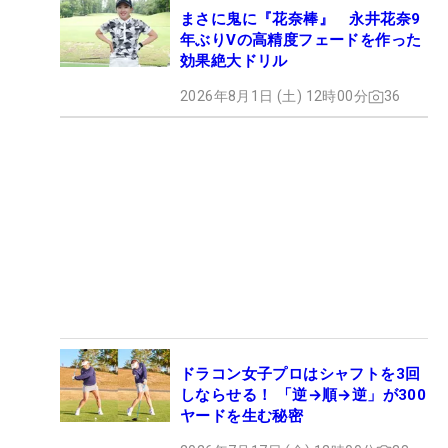
まさに鬼に『花奈棒』 永井花奈9
年ぶりVの高精度フェードを作った
効果絶大ドリル
2026年8月1日 (土) 12時00分
36
ドラコン女子プロはシャフトを3回
しならせる！ 「逆→順→逆」が300
ヤードを生む秘密