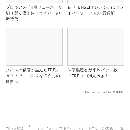
プロギアの「4層フェース」が
新『TENSEIオレンジ』はドラ
切り開く高初速ドライバーの
イバーシャフトの“最適解”
新時代
スイスの叡智が生んだTPTシ
仲宗根澄香が平均パット数
ャフトで、ゴルフを異次元の
『TRTL』で6人抜き！
世界へ
Recommended by
レ
ゴルフ総合
シェフラー、マキロイ、フリートウッドが実践 「左