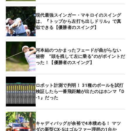
現代最強スインガー・マキロイのスイング
は、『トップから左打ち出しドリル』で真
似できる【優勝者のスイング】
河本結のつかまったフェードが曲がらない
秘密 “頭を残して左に乗る”のがポイントだ
った！【優勝者のスイング】
ロボット計測で判明！ 31種のボールを試打
検証したら一番飛距離が出たのはホンマ『D
-1』だった
キャディバッグが余裕で4本積める！ マツ
ダの新型CX-5はゴルファー理想の1台か