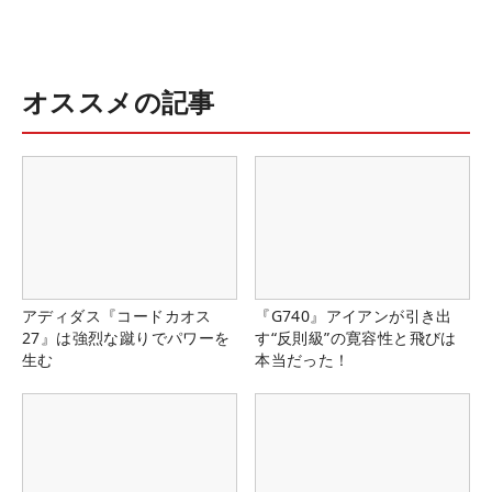
オススメの記事
アディダス『コードカオス
『G740』アイアンが引き出
27』は強烈な蹴りでパワーを
す“反則級”の寛容性と飛びは
生む
本当だった！