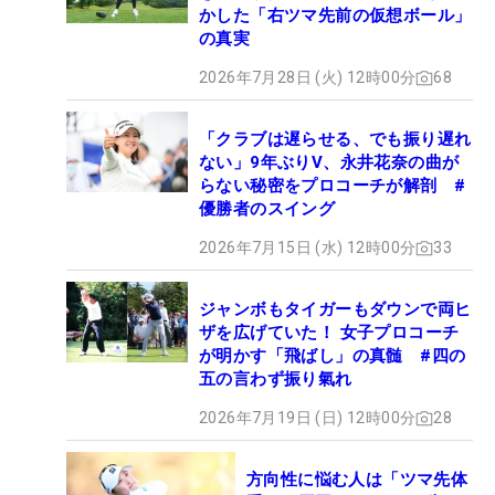
かした「右ツマ先前の仮想ボール」
の真実
2026年7月28日 (火) 12時00分
68
「クラブは遅らせる、でも振り遅れ
ない」9年ぶりV、永井花奈の曲が
らない秘密をプロコーチが解剖 #
優勝者のスイング
2026年7月15日 (水) 12時00分
33
ジャンボもタイガーもダウンで両ヒ
ザを広げていた！ 女子プロコーチ
が明かす「飛ばし」の真髄 #四の
五の言わず振り氣れ
2026年7月19日 (日) 12時00分
28
方向性に悩む人は「ツマ先体