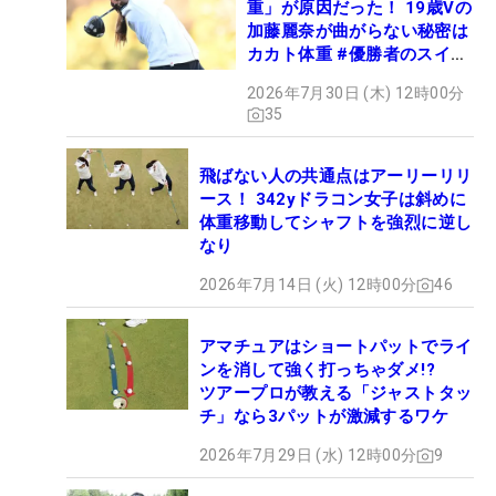
重」が原因だった！ 19歳Vの
加藤麗奈が曲がらない秘密は
カカト体重 #優勝者のスイン
グ
2026年7月30日 (木) 12時00分
35
飛ばない人の共通点はアーリーリリ
ース！ 342yドラコン女子は斜めに
体重移動してシャフトを強烈に逆し
なり
2026年7月14日 (火) 12時00分
46
アマチュアはショートパットでライ
ンを消して強く打っちゃダメ!?
ツアープロが教える「ジャストタッ
チ」なら3パットが激減するワケ
2026年7月29日 (水) 12時00分
9