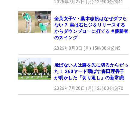
2026年7月27日 (月) 12時00分
41
全英女子V・桑木志帆はなぜダフら
ない？ 実は右ヒジをリリースする
からダウンブローに打てる #優勝者
のスイング
2026年8月3日 (月) 15時30分
45
飛ばない人は腰を先に切るからだっ
た！ 260ヤード飛ばす森田理香子
が明かした「切り返し」の新常識
2026年7月20日 (月) 12時00分
70