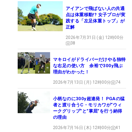
アイアンで飛ばない人の共通
点は体重移動!? 女子プロが実
践する「左足体重トップ」が
正解
2026年7月31日 (金) 12時00分
38
マキロイがドライバーだけやる独特
な右足の使い方 余裕で300y飛ぶ
理由がわかった！
2026年7月13日 (月) 12時00分
74
小柄なのに300y超連発！ PGAの猛
者と渡り合うC・モリカワが“ウィ
ークグリップ”と”掌屈”を行う納得
の理由
2026年7月16日 (木) 12時00分
41