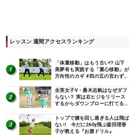
レッスン 週間アクセスランキング
「体重移動」はもう古い!? 山下
1
美夢有も実践する「重心移動」が
方向性のカギ #四の五の言わず振
り氣れ
全英女子V・桑木志帆はなぜダフ
2
らない？ 実は右ヒジをリリース
するからダウンブローに打てる #
優勝者のスイング
トップで腰を回し過ぎる人は飛ば
3
ない! 今だに260y飛ぶ森田理香
子が教える『お腹ドリル』