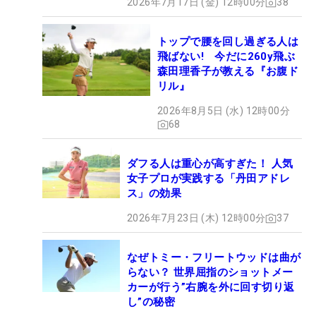
2026年7月17日 (金) 12時00分
38
トップで腰を回し過ぎる人は
飛ばない! 今だに260y飛ぶ
森田理香子が教える『お腹ド
リル』
2026年8月5日 (水) 12時00分
68
ダフる人は重心が高すぎた！ 人気
女子プロが実践する「丹田アドレ
ス」の効果
2026年7月23日 (木) 12時00分
37
なぜトミー・フリートウッドは曲が
らない？ 世界屈指のショットメー
カーが行う”右腕を外に回す切り返
し”の秘密