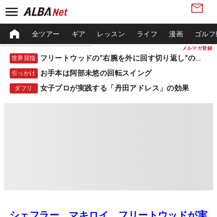
全ツアー
ギア
レッスン
ライフ
漫画
ゴルフ
メルマガ登録
フリートウッドの”右腕を外に回す切り返し”の秘密
世界屈指
お手本は阿部未悠の回転スイング
引っかけ
女子プロが実践する「丹田アドレス」の効果
ダフリ
シェフラー、マキロイ、フリートウッドが実