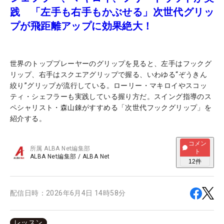
践 「左手も右手もかぶせる」次世代グリッ
プが飛距離アップに効果絶大！
世界のトッププレーヤーのグリップを見ると、左手はフックグ
リップ、右手はスクエアグリップで握る、いわゆる“ぞうきん
絞り”グリップが流行している。ローリー・マキロイやスコッ
ティ・シェフラーも実践している握り方だ。スイング指導のス
ペシャリスト・森山錬がすすめる「次世代フックグリップ」を
紹介する。
コメン
所属
ALBA Net編集部
ト
ALBA Net編集部
/
ALBA Net
12
件
配信日時：
2026年6月4日 14時58分
レッスン