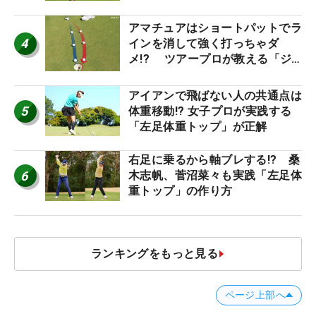
アマチュアはショートパットでラ
4
インを消して強く打っちゃダ
メ!? ツアープロが教える「ジ
ャストタッチ」なら3パットが激
減するワケ
アイアンで飛ばない人の共通点は
5
体重移動!? 女子プロが実践する
「左足体重トップ」が正解
右足に乗るから軸ブレする!? 桑
6
木志帆、菅沼菜々も実践「左足体
重トップ」の作り方
ランキングをもっと見る
ページ上部へ