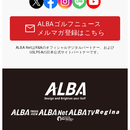
ALBAゴルフニュース
メルマガ登録はこちら
ALBA NetはR&Aのオフィシャルデジタルパートナー、および
USLPGAの日本公式サイトパートナーです。