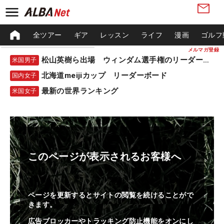
全ツアー
ギア
レッスン
ライフ
漫画
ゴルフ
メルマガ登録
松山英樹ら出場 ウィンダム選手権のリーダーボード
米国男子
北海道meijiカップ リーダーボード
国内女子
最新の世界ランキング
米国女子
このページが表示されるお客様へ
ページを更新するとサイトの閲覧を続けることがで
きます。
広告ブロッカーやトラッキング防止機能をオンにし