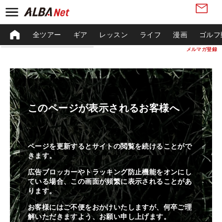
全ツアー
ギア
レッスン
ライフ
漫画
ゴルフ
メルマガ登録
このページが表示されるお客様へ
ページを更新するとサイトの閲覧を続けることがで
きます。
広告ブロッカーやトラッキング防止機能をオンにし
ている場合、この画面が頻繁に表示されることがあ
ります。
お客様にはご不便をおかけいたしますが、何卒ご理
解いただきますよう、お願い申し上げます。