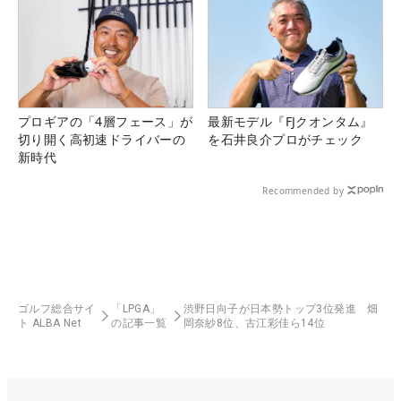
プロギアの「4層フェース」が
最新モデル『FJクオンタム』
切り開く高初速ドライバーの
を石井良介プロがチェック
新時代
Recommended by
ゴルフ総合サイ
「LPGA」
渋野日向子が日本勢トップ3位発進 畑
ト ALBA Net
の記事一覧
岡奈紗8位、古江彩佳ら14位