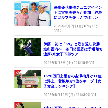
笹生優花主催ジュニアイベン
トに宮里美香らが参加「純粋
にゴルフを楽しんでほしい」
2026年8月7日 (金) 07時15分
19
伊藤二花は「69」と巻き返し決勝
進出圏内へ 谷田侑里香は予選落ち
濃厚/米女子下部ツアー
2026年8月8日 (土) 10時15分
1
1620万円上乗せの吉澤柚月が11位
に浮上 菅楓華が1位をキープ【女
子賞金ランキング】
2026年8月10日 (月) 11時30分
1