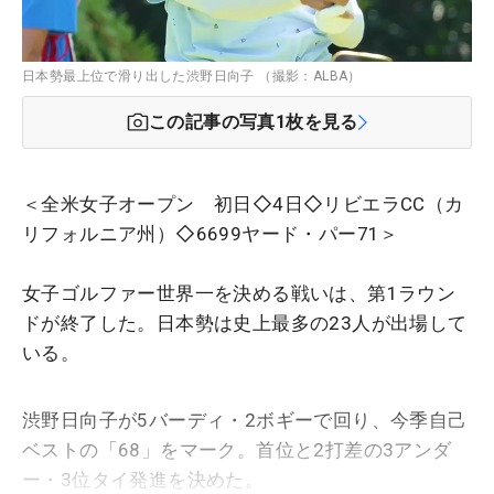
日本勢最上位で滑り出した渋野日向子 （撮影：ALBA）
この記事の写真
1
枚を見る
＜全米女子オープン 初日◇4日◇リビエラCC（カ
リフォルニア州）◇6699ヤード・パー71＞
女子ゴルファー世界一を決める戦いは、第1ラウン
ドが終了した。日本勢は史上最多の23人が出場して
いる。
渋野日向子が5バーディ・2ボギーで回り、今季自己
ベストの「68」をマーク。首位と2打差の3アンダ
ー・3位タイ発進を決めた。