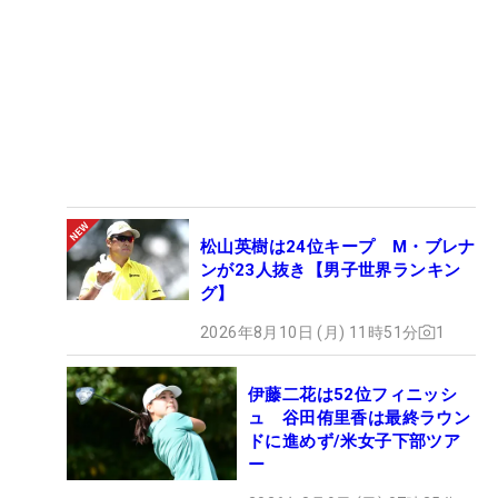
松山英樹は24位キープ M・ブレナ
ンが23人抜き【男子世界ランキン
グ】
2026年8月10日 (月) 11時51分
1
伊藤二花は52位フィニッシ
ュ 谷田侑里香は最終ラウン
ドに進めず/米女子下部ツア
ー