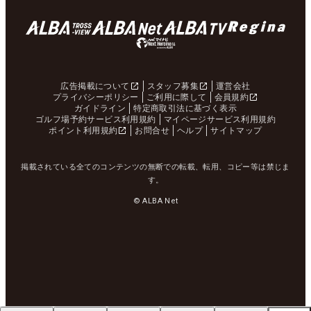
広告掲載について
スタッフ募集
運営会社
プライバシーポリシー
ご利用に際して
会員規約
ガイドライン
特定商取引法に基づく表示
ゴルフ場予約サービス利用規約
マイページサービス利用規約
ポイント利用規約
お問合せ
ヘルプ
サイトマップ
掲載されている全てのコンテンツの無断での転載、転用、コピー等は禁じま
す。
© ALBA Net