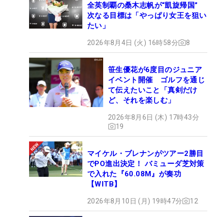
全英制覇の桑木志帆が“凱旋帰国”
次なる目標は「やっぱり女王を狙い
たい」
2026年8月4日 (火) 16時58分
8
笹生優花が6度目のジュニア
イベント開催 ゴルフを通じ
て伝えたいこと「真剣だけ
ど、それを楽しむ」
2026年8月6日 (木) 17時43分
19
マイケル・ブレナンがツアー2勝目
でPO進出決定！ バミューダ芝対策
で入れた『60.08M』が奏功
【WITB】
2026年8月10日 (月) 19時47分
12