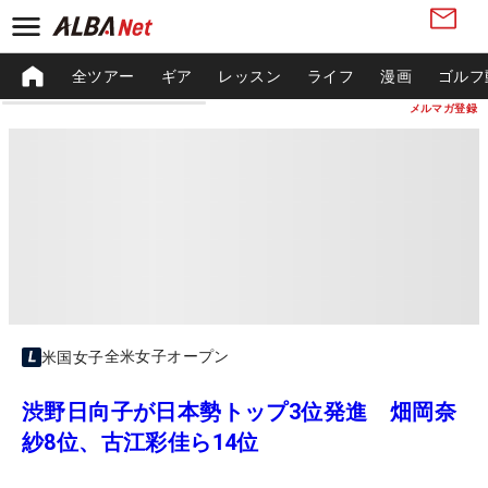
全ツアー
ギア
レッスン
ライフ
漫画
ゴルフ
メルマガ登録
全米女子オープン
米国女子
渋野日向子が日本勢トップ3位発進 畑岡奈
紗8位、古江彩佳ら14位