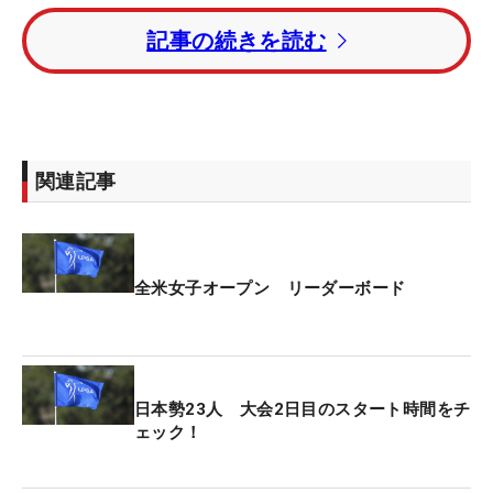
記事の続きを読む
畑岡奈紗は2アンダー・8位タイ。古江彩佳、吉田優
利、桑木志帆は1アンダー・14位タイで滑り出し
た。
昨季の日本ツアー年間女王・佐久間朱莉、髙橋彩華
関連記事
らはイーブンパー・29位タイ。西郷真央、竹田麗央
は5オーバー・118位タイ、大会2勝の笹生優花は6
オーバー・127位タイと出遅れた。
全米女子オープン リーダーボード
5アンダー・単独首位にジェニファー・カプチョ
（米国）。4アンダー・2位にキム・セヨン（韓
国）、3アンダー・3位タイには渋野、ガビー・ロペ
ス（メキシコ）ら5人が続いた。
日本勢23人 大会2日目のスタート時間をチ
ェック！
賞金総額は大会史上最高の1250万ドル（約20億
円）がかけられている。