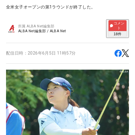
全米女子オープンの第1ラウンドが終了した。
コメン
所属
ALBA Net編集部
ト
ALBA Net編集部
/
ALBA Net
18
件
配信日時：
2026年6月5日 11時57分