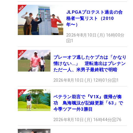
JLPGAプロテスト過去の合
格者一覧リスト（2010
年〜）
2026年8月10日 (月) 16時00分
1
プレーオフ逃したケプカは「かなり
情けない…」 逆転進出はブレナン
ただ一人、米男子最終戦で明暗
2026年8月10日 (月) 12時01分
1
ベテラン助言で『V1X』復帰が奏
功 鳥海颯汰が記録更新「63」で
今季ツアー外3勝目
2026年8月10日 (月) 16時44分
76