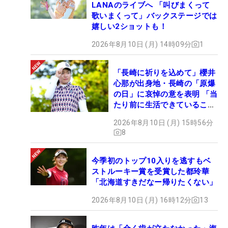
LANAのライブへ 「叫びまくって
歌いまくって」バックステージでは
嬉しい2ショットも！
2026年8月10日 (月) 14時09分
1
「長崎に祈りを込めて」櫻井
心那が出身地・長崎の「原爆
の日」に哀悼の意を表明 「当
たり前に生活できていること
に感謝」
2026年8月10日 (月) 15時56分
8
今季初のトップ10入りを逃すもベ
ストルーキー賞を受賞した都玲華
「北海道すきだなー帰りたくない」
2026年8月10日 (月) 16時12分
13