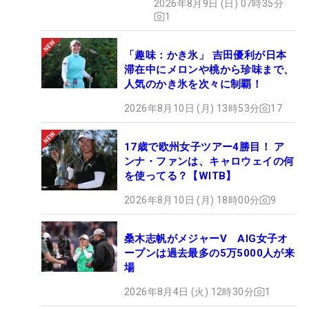
2026年8月9日 (日) 07時35分
1
「趣味：かき氷」 吉田優利が日本
滞在中にメロンや桃から珍味まで、
人気のかき氷を次々に制覇！
2026年8月10日 (月) 13時53分
17
17歳で欧州女子ツアー4勝目！ ア
ンナ・ファンは、キャロウェイの何
を使ってる？【WITB】
2026年8月10日 (月) 18時00分
9
桑木志帆がメジャーV AIG女子オ
ープンは過去最多の5万5000人が来
場
2026年8月4日 (火) 12時30分
1