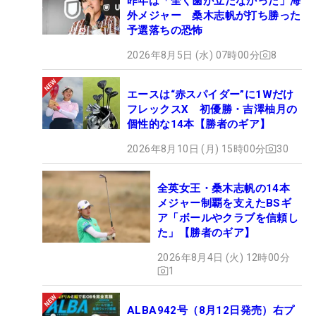
昨年は「全く歯が立たなかった」海
外メジャー 桑木志帆が打ち勝った
予選落ちの恐怖
2026年8月5日 (水) 07時00分
8
エースは“赤スパイダー”に1Wだけ
フレックスX 初優勝・吉澤柚月の
個性的な14本【勝者のギア】
2026年8月10日 (月) 15時00分
30
全英女王・桑木志帆の14本
メジャー制覇を支えたBSギ
ア「ボールやクラブを信頼し
た」【勝者のギア】
2026年8月4日 (火) 12時00分
1
ALBA942号（8月12日発売）右プ