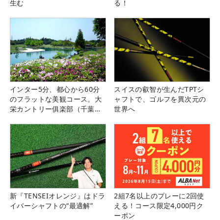
生む
る！
インター5分、都心から60分
スイスの叡智が生んだTPTシ
のフラットな美観コース。大
ャフトで、ゴルフを異次元の
栄カントリー俱楽部（千葉
世界へ
県）
新『TENSEIオレンジ』はドラ
2組7名以上のプレーに2回使
イバーシャフトの“最適解”
える！コース限定4,000円ク
ーポン