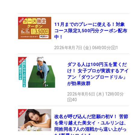
11月までのプレーに使える！対象
コース限定3,500円分クーポン配布
中！
2026年8月7日 (金) 06時00分
1
ダフる人は100円玉を置くだ
け！ 女子プロが実践するアイ
アン「ダウンブロードリル」
が効果抜群
2026年8月6日 (木) 12時00分
40
改名が呼び込んだ悲願の初V！ 苦節
を乗り越えた美女イ・ユルリンは、
同姓同名7人の混戦から這い上がっ