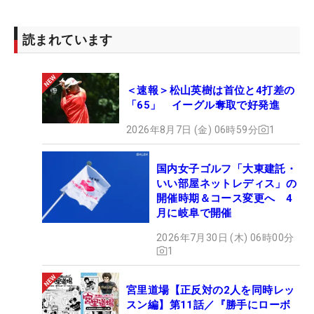
読まれています
＜速報＞松山英樹は首位と4打差の
「65」 イーグル奪取で好発進
2026年8月7日 (金) 06時59分
1
国内女子ゴルフ「大東建託・
いい部屋ネットレディス」の
開催時期＆コース変更へ 4
月に岐阜で開催
2026年7月30日 (木) 06時00分
1
宮里道場【正反対の2人を同時レッ
スン編】第11話／『勝手にローボ