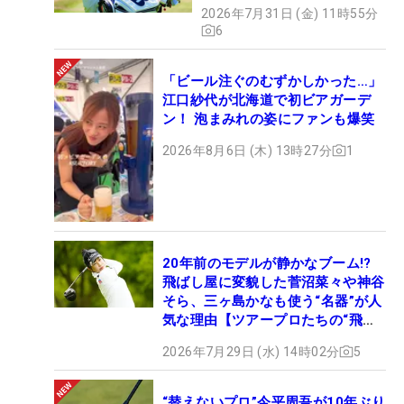
2026年7月31日 (金) 11時55分
6
「ビール注ぐのむずかしかった…」
江口紗代が北海道で初ビアガーデ
ン！ 泡まみれの姿にファンも爆笑
2026年8月6日 (木) 13時27分
1
20年前のモデルが静かなブーム!?
飛ばし屋に変貌した菅沼菜々や神谷
そら、三ヶ島かなも使う“名器”が人
気な理由【ツアープロたちの“飛ば
しギア”】
2026年7月29日 (水) 14時02分
5
“替えないプロ”今平周吾が10年ぶり