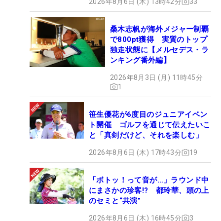
2026年8月6日 (木) 13時42分
33
桑木志帆が海外メジャー制覇
で800pt獲得 実質のトップ
独走状態に【メルセデス・ラ
ンキング番外編】
2026年8月3日 (月) 11時45分
1
笹生優花が6度目のジュニアイベン
ト開催 ゴルフを通じて伝えたいこ
と「真剣だけど、それを楽しむ」
2026年8月6日 (木) 17時43分
19
「ボトッ！って音が…」ラウンド中
にまさかの珍客!? 都玲華、頭の上
のセミと“共演”
2026年8月6日 (木) 16時45分
3