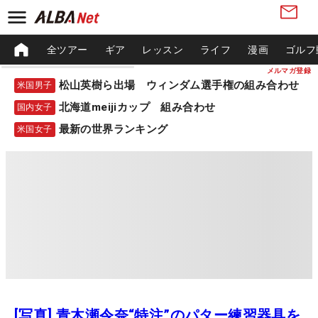
全ツアー
ギア
レッスン
ライフ
漫画
ゴルフ
メルマガ登録
松山英樹ら出場 ウィンダム選手権の組み合わせ
米国男子
北海道meijiカップ 組み合わせ
国内女子
最新の世界ランキング
米国女子
[写真] 青木瀬令奈“特注”のパター練習器具を