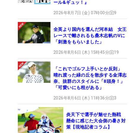
ール&ギュッ！』
2026年8月7日 (金) 07時00分
9
全英より国内を選んだ河本結 女王
レースで離されるも桑木志帆のVに
「刺激をもらいました」
2026年8月6日 (木) 15時45分
19
「これでゴルフ上手いとか反則」
晴れ渡った緑の丘を散歩する金澤志
奈、抜群のスタイルに「8頭身！」
「可愛いにも程がある」
2026年8月6日 (木) 11時36分
3
炎天下で選手が魅せた熱戦
懸命に感じた大会側の暑さ対
策【現地記者コラム】