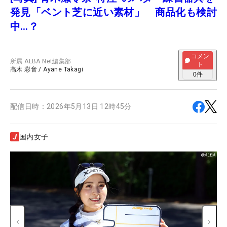
発見「ベント芝に近い素材」 商品化も検討
中…？
コメン
所属
ALBA Net編集部
ト
高木 彩音
/
Ayane Takagi
0
件
配信日時：
2026年5月13日 12時45分
国内女子