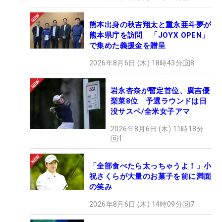
熊本出身の秋吉翔太と重永亜斗夢が
熊本県庁を訪問 「JOYX OPEN」
で集めた義援金を贈呈
2026年8月6日 (木) 18時43分
8
岩永杏奈が暫定首位、廣吉優
梨菜8位 予選ラウンドは日
没サスペ/全米女子アマ
2026年8月6日 (木) 11時18分
1
「全部食べたら太っちゃうよ！」小
祝さくらが大量のお菓子を前に満面
の笑み
2026年8月6日 (木) 14時09分
7