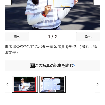
1
/
2
前へ
次へ
青木瀬令奈“特注”のパター練習器具を発見 （撮影：福
田文平）
この写真の記事を読む