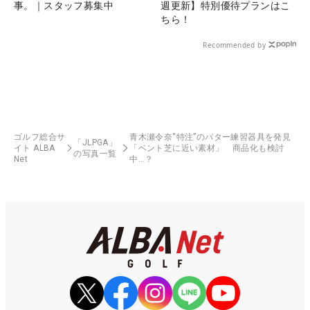
事。｜スタッフ募集中
週更新】特別優待プランはこ
ちら！
Recommended by
ゴルフ総合サ
青木瀬令奈“特注”のパター練習器具を発見
「JLPGA」
イト ALBA
「ベント芝に近い素材」 商品化も検討
の写真一覧
Net
中…？