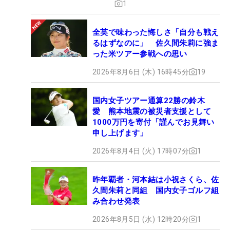
1
全英で味わった悔しさ「自分も戦え
るはずなのに」 佐久間朱莉に強ま
った米ツアー参戦への思い
2026年8月6日 (木) 16時45分
19
国内女子ツアー通算22勝の鈴木
愛 熊本地震の被災者支援として
1000万円を寄付「謹んでお見舞い
申し上げます」
2026年8月4日 (火) 17時07分
1
昨年覇者・河本結は小祝さくら、佐
久間朱莉と同組 国内女子ゴルフ組
み合わせ発表
2026年8月5日 (水) 12時20分
1