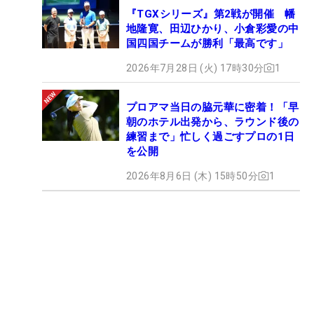
『TGXシリーズ』第2戦が開催 幡
地隆寛、田辺ひかり、小倉彩愛の中
国四国チームが勝利「最高です」
2026年7月28日 (火) 17時30分
1
プロアマ当日の脇元華に密着！「早
朝のホテル出発から、ラウンド後の
練習まで」忙しく過ごすプロの1日
を公開
2026年8月6日 (木) 15時50分
1