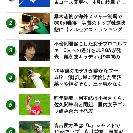
＆コース変更へ 4月に岐阜で開
催
桑木志帆が海外メジャー制覇で
2
800pt獲得 実質のトップ独走状
態に【メルセデス・ランキング番
外編】
不倫問題起こした女子プロゴルフ
3
ァー3人への処分をJLPGAが発
表 栗永遼キャディは9年間の立
ち入り禁止
20年前のモデルが静かなブー
4
ム!? 飛ばし屋に変貌した菅沼
菜々や神谷そら、三ヶ島かなも使
う“名器”が人気な理由【ツアープ
ロたちの“飛ばしギア”】
昨年覇者・河本結は小祝さくら、
5
佐久間朱莉と同組 国内女子ゴル
フ組み合わせ発表
皆吉愛寿香は『L』シャフトで
6
11ydアップ 永井花奈、尾関彩