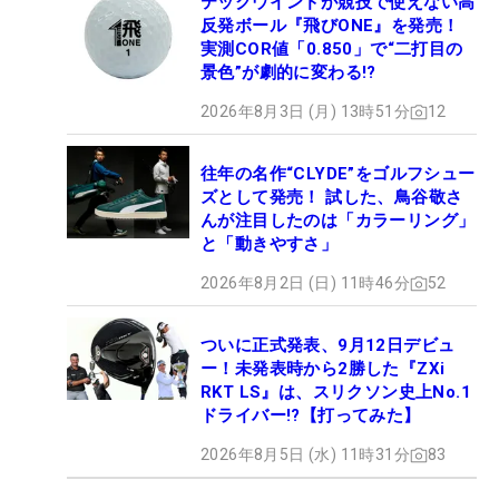
テックウインドが競技で使えない高
反発ボール『飛びONE』を発売！
実測COR値「0.850」で“二打目の
景色”が劇的に変わる!?
2026年8月3日 (月) 13時51分
12
往年の名作“CLYDE”をゴルフシュー
ズとして発売！ 試した、鳥谷敬さ
んが注目したのは「カラーリング」
と「動きやすさ」
2026年8月2日 (日) 11時46分
52
ついに正式発表、9月12日デビュ
ー！未発表時から2勝した『ZXi
RKT LS』は、スリクソン史上No.1
ドライバー!?【打ってみた】
2026年8月5日 (水) 11時31分
83