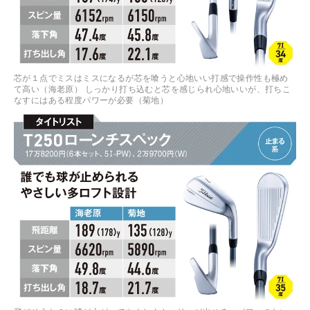
芯が１点でミスはミスになるが芯を喰うと心地いい打感で操作性も極め
て高い（海老原） しっかり打ち込むと芯を感じられ心地いいが、打ちこ
なすにはある程度パワーが必要（菊地）