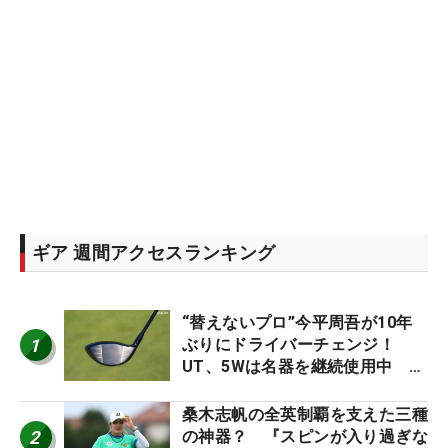
ギア 週間アクセスランキング
“替えないプロ”今平周吾が10年
1
ぶりにドライバーチェンジ！
UT、5Wは名器を継続使用中 #
男子プロセッティング
桑木志帆の全英制覇を支えた三種
2
の神器？ 『スピンが入り過ぎな