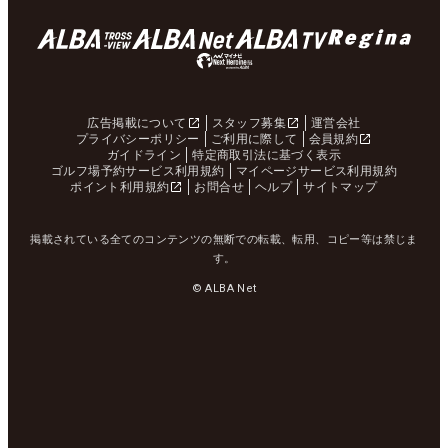
広告掲載について
スタッフ募集
運営会社
プライバシーポリシー
ご利用に際して
会員規約
ガイドライン
特定商取引法に基づく表示
ゴルフ場予約サービス利用規約
マイページサービス利用規約
ポイント利用規約
お問合せ
ヘルプ
サイトマップ
掲載されている全てのコンテンツの無断での転載、転用、コピー等は禁じま
す。
© ALBA Net