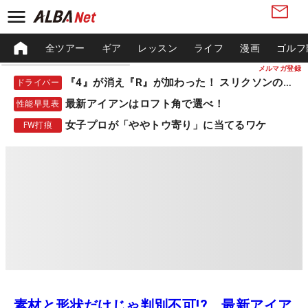
全ツアー
ギア
レッスン
ライフ
漫画
ゴルフ
メルマガ登録
『4』が消え『R』が加わった！ スリクソンの新作
ドライバー
最新アイアンはロフト角で選べ！
性能早見表
女子プロが「ややトウ寄り」に当てるワケ
FW打痕
素材と形状だけじゃ判別不可!? 最新アイア