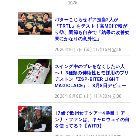
25
パターこじらせギア担当2人が
『TRTL』をテスト！高MOIで転が
り◎、調節も自在で「結果の改善効
果にかなりの意外性」
2026年8月7日 (金) 11時15分
18
スイング中のブレをなくしたい人
へ！ 3種類の伸縮性ヒモ採用のブリ
ヂストン『ZSP-BITER LIGHT
MAGICLACE』、8月8日デビュー
2026年8月8日 (土) 11時30分
30
17歳で欧州女子ツアー4勝目！ ア
ンナ・ファンは、キャロウェイの何
を使ってる？【WITB】