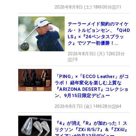
2026年8月8日 (土) 18時00分
11
テーラーメイド契約のマイケ
ル・トルビョンセン、『Qi4D
LS』×『24ベンタスブラッ
ク』でツアー初優勝！
【WITB】
2026年8月3日 (月) 12時23分
19
「PING」×「ECCO Leather」がコ
ラボ！ 経年変化を楽しむ上質な
『ARIZONA DESERT』コレクショ
ン、9月15日限定デビュー
2026年8月7日 (金) 14時28分
64
『4』が消え『R』が加わった！ ス
リクソン『ZXi R/5/7』＆『ZXiU』