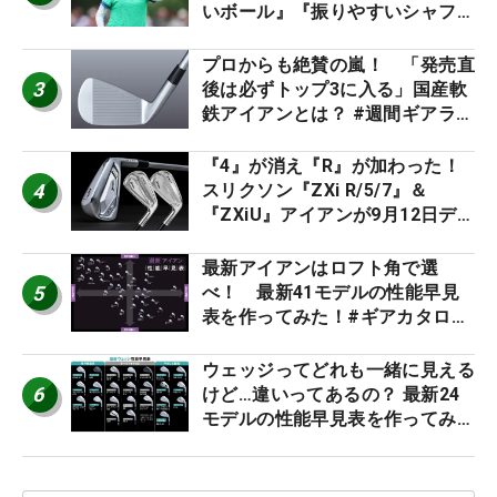
いボール』『振りやすいシャフ
ト』『真っすぐ飛ぶドライバ
ー』 #女子プロセッティング
プロからも絶賛の嵐！ 「発売直
3
後は必ずトップ3に入る」国産軟
鉄アイアンとは？ #週間ギアラン
キング
『4』が消え『R』が加わった！
4
スリクソン『ZXi R/5/7』＆
『ZXiU』アイアンが9月12日デ
ビュー
最新アイアンはロフト角で選
5
べ！ 最新41モデルの性能早見
表を作ってみた！#ギアカタログ
2026
ウェッジってどれも一緒に見える
6
けど…違いってあるの？ 最新24
モデルの性能早見表を作ってみ
た #ギアカタログ2026