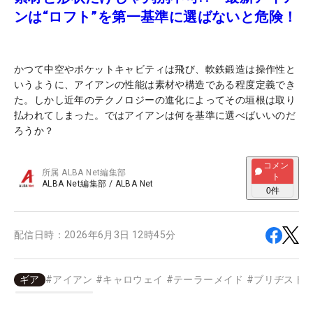
ンは“ロフト”を第一基準に選ばないと危険！
かつて中空やポケットキャビティは飛び、軟鉄鍛造は操作性と
いうように、アイアンの性能は素材や構造である程度定義でき
た。しかし近年のテクノロジーの進化によってその垣根は取り
払われてしまった。ではアイアンは何を基準に選べばいいのだ
ろうか？
コメン
所属
ALBA Net編集部
ト
ALBA Net編集部
/
ALBA Net
0
件
配信日時：
2026年6月3日 12時45分
ギア
#
アイアン
#
キャロウェイ
#
テーラーメイド
#
ブリヂスト