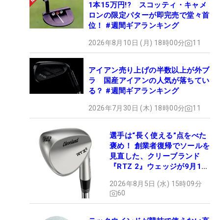
1本15万円!? スコッティ・キャメ
ロンの限定パターが即完売で堂々首
位！ #週間ギアランキング
2026年8月10日 (月) 18時00分
11
アイアン売り上げの半数以上が外ブ
ラ 国産アイアンの人気が落ちてい
る？ #週間ギアランキング
2026年7月30日 (木) 18時00分
11
選手は“長く使える”点をべた
褒め！ 創業者復帰でソールを
見直した、クリーブランド
『RTZ 2』ウェッジが9月12
日デビュー
2026年8月5日 (水) 15時09分
60