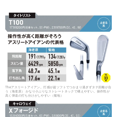
Theアスリートアイアン。打感が超ソフトでつかまり過ぎずタテ距離が合
う（海老原） かなり小ぶりなストレートネックで構えやすい。操作性が
高く弾道の打ち分けがしやすい（菊地）