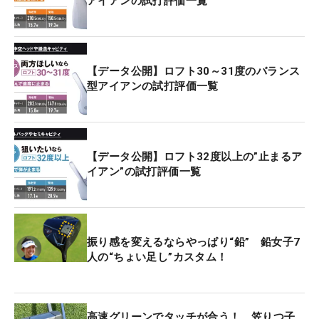
アイアンの試打評価一覧
【データ公開】ロフト30～31度のバランス
型アイアンの試打評価一覧
【データ公開】ロフト32度以上の”止まるア
イアン”の試打評価一覧
振り感を変えるならやっぱり“鉛” 鉛女子7
人の“ちょい足し”カスタム！
高速グリーンでタッチが合う！ 笠りつ子