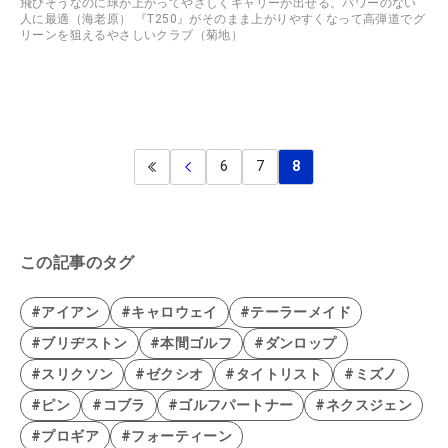
飛びそうなのに球が上がってやさしくキャリーが出せる。パワーのない
人に最適（海老原） 『T250』がそのまま上がりやすくなって高弾道でグ
リーンを狙えるやさしいクラブ（菊地）
6
7
8
この記事のタグ
#アイアン
#キャロウェイ
#テーラーメイド
#ブリヂストン
#本間ゴルフ
#ダンロップ
#スリクソン
#ゼクシオ
#タイトリスト
#ミズノ
#ピン
#コブラ
#ゴルフパートナー
#ネクスジェン
#プロギア
#フォーティーン