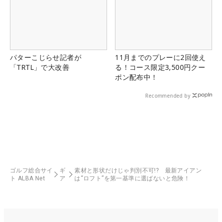
パターこじらせ記者が
11月までのプレーに2回使え
「TRTL」で大改善
る！コース限定3,500円クー
ポン配布中！
Recommended by
ゴルフ総合サイ
ギ
素材と形状だけじゃ判別不可!? 最新アイアン
ト ALBA Net
ア
は“ロフト”を第一基準に選ばないと危険！