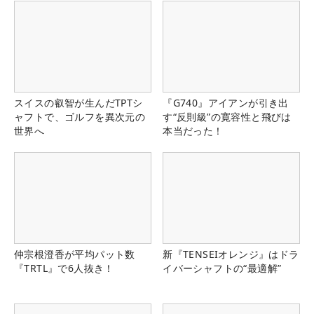
スイスの叡智が生んだTPTシ
『G740』アイアンが引き出
ャフトで、ゴルフを異次元の
す“反則級”の寛容性と飛びは
世界へ
本当だった！
仲宗根澄香が平均パット数
新『TENSEIオレンジ』はドラ
『TRTL』で6人抜き！
イバーシャフトの“最適解”