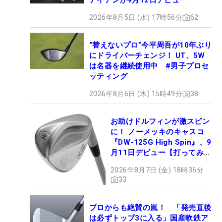
アイアンが9月12日デビュー
2026年8月5日 (水) 17時56分
62
“替えないプロ”今平周吾が10年ぶり
にドライバーチェンジ！ UT、5W
は名器を継続使用中 #男子プロセ
ッティング
2026年8月6日 (木) 15時49分
38
お助けドルフィンが激スピン
に！ ノーメッキのキャスコ
『DW-125G High Spin』、9
月11日デビュー【打ってみ
た】
2026年8月7日 (金) 18時36分
33
プロからも絶賛の嵐！ 「発売直後
は必ずトップ3に入る」国産軟鉄ア