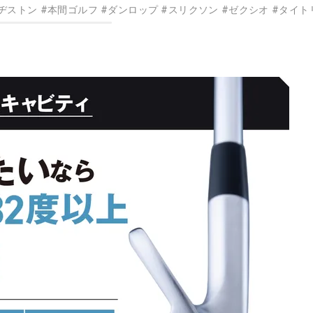
ヂストン
#
本間ゴルフ
#
ダンロップ
#
スリクソン
#
ゼクシオ
#
タイト