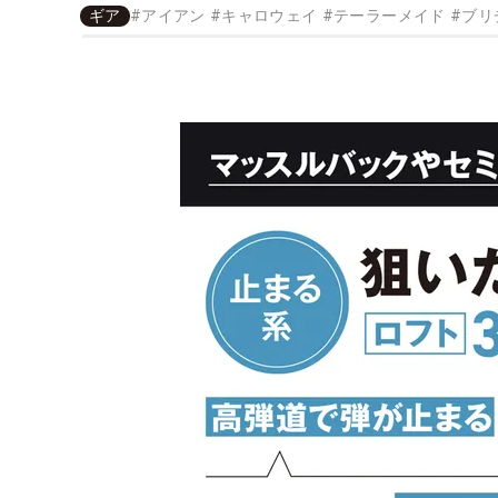
ギア
#
アイアン
#
キャロウェイ
#
テーラーメイド
#
ブリ