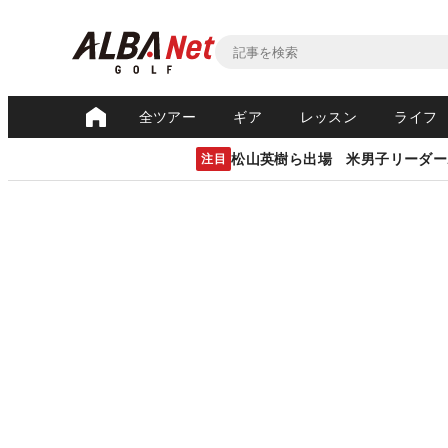
全ツアー
ギア
レッスン
ライフ
松山英樹ら出場 米男子リーダー
注目