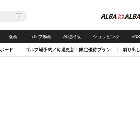
漫画
ゴルフ動画
雑誌出版
ショッピング
SN
ボード
ゴルフ場予約／毎週更新！限定優待プラン
削り出