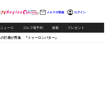
メルマガ登録
ログイン
Sニュース
ゴルフ場予約
連載
プレゼント
しの打感が秀逸 『トゥーロンパター』