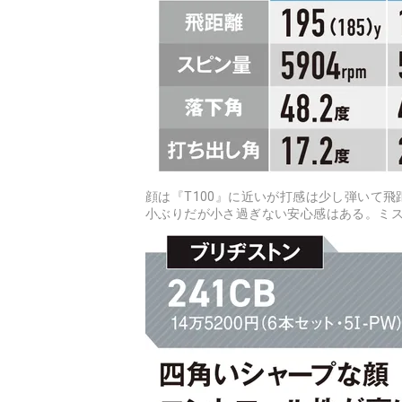
顔は『T100』に近いが打感は少し弾いて
小ぶりだが小さ過ぎない安心感はある。ミ