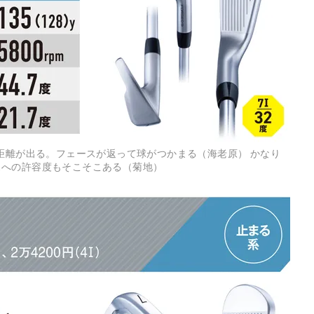
飛距離が出る。フェースが返って球がつかまる（海老原） かなり
スへの許容度もそこそこある（菊地）