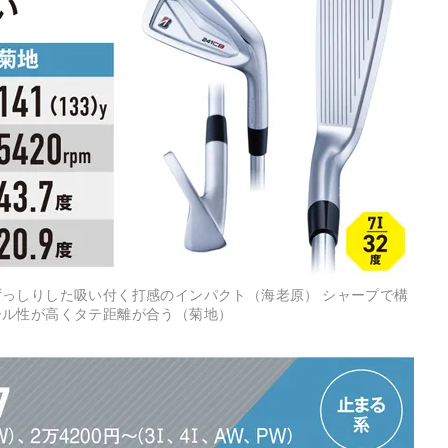
っしりした吸い付く打感のインパクト（海老原） シャープで構
ール性が高くタテ距離が合う（菊地）