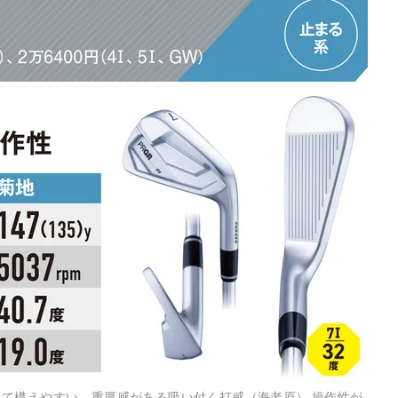
て構えやすい。重厚感がある吸い付く打感（海老原） 操作性が