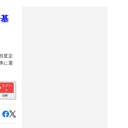
一基
程度定
準に選
コメン
ト
0
件