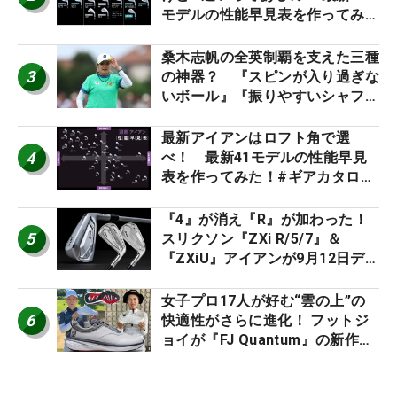
モデルの性能早見表を作ってみ
た #ギアカタログ2026
桑木志帆の全英制覇を支えた三種
3
の神器？ 『スピンが入り過ぎな
いボール』『振りやすいシャフ
ト』『真っすぐ飛ぶドライバ
ー』 #女子プロセッティング
最新アイアンはロフト角で選
4
べ！ 最新41モデルの性能早見
表を作ってみた！#ギアカタログ
2026
『4』が消え『R』が加わった！
5
スリクソン『ZXi R/5/7』＆
『ZXiU』アイアンが9月12日デ
ビュー
女子プロ17人が好む“雲の上”の
6
快適性がさらに進化！ フットジ
ョイが『FJ Quantum』の新作を
発表、8月7日デビュー