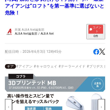
アイアンは“ロフト”を第一基準に選ばないと
危険！
コメン
所属
ALBA Net編集部
ト
ALBA Net編集部
/
ALBA Net
0
件
配信日時：
2026年6月3日 12時45分
ギア
#
アイアン
#
キャロウェイ
#
テーラーメイド
#
ブリヂスト