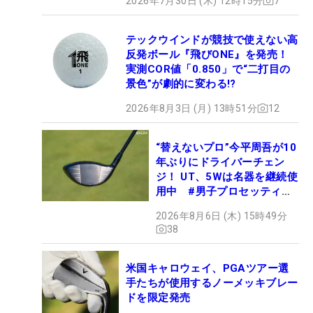
2026年7月30日 (木) 12時15分
7
テックウインドが競技で使えない高
反発ボール『飛びONE』を発売！
実測COR値「0.850」で“二打目の
景色”が劇的に変わる!?
2026年8月3日 (月) 13時51分
12
“替えないプロ”今平周吾が10
年ぶりにドライバーチェン
ジ！ UT、5Wは名器を継続使
用中 #男子プロセッティン
グ
2026年8月6日 (木) 15時49分
38
米国キャロウェイ、PGAツアー選
手たちが使用するノーメッキブレー
ドを限定発売