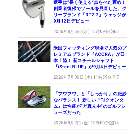
選手は“長く使える”点をべた褒め！
創業者復帰でソールを見直した、ク
リーブランド『RTZ 2』ウェッジが
9月12日デビュー
2026年8月5日 (水) 15時09分
60
米国フィッティング現場で人気のプ
レミアムブランド『ACCRA』が日
本上陸！ 新スチールシャフト
『iSteel BLUE』が9月4日デビュー
2026年7月30日 (木) 11時59分
7
「フワフワ」と「しっかり」の絶妙
なバランス！ 新しい『FJクオンタ
ム』は性能が“ど真ん中”のゴルフシ
ューズだった
2026年8月7日 (金) 10時00分
14