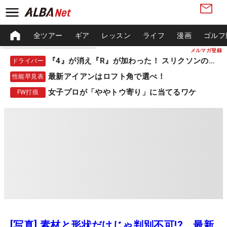
全ツアー
ギア
レッスン
ライフ
漫画
ゴルフ
メルマガ登録
『4』が消え『R』が加わった！ スリクソンの新作
ドライバー
最新アイアンはロフト角で選べ！
性能早見表
女子プロが「ややトウ寄り」に当てるワケ
FW打痕
[写真] 素材と形状だけじゃ判別不可!? 最新