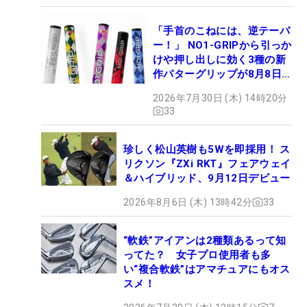
「手首のこねには、逆テーパ
ー！」 NO1-GRIPから引っか
けや押し出しに効く3種の新
作パターグリップが8月8日デ
ビュー
2026年7月30日 (木) 14時20分
33
珍しく松山英樹も5Wを即採用！ ス
リクソン『ZXi RKT』フェアウェイ
＆ハイブリッド、9月12日デビュー
2026年8月6日 (木) 13時42分
33
“軟鉄”アイアンは2種類あるって知
ってた？ 女子プロ使用者も多
い“複合軟鉄”はアマチュアにもオス
スメ！