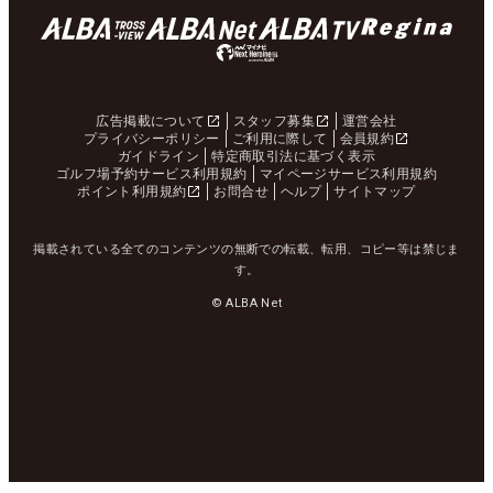
広告掲載について
スタッフ募集
運営会社
プライバシーポリシー
ご利用に際して
会員規約
ガイドライン
特定商取引法に基づく表示
ゴルフ場予約サービス利用規約
マイページサービス利用規約
ポイント利用規約
お問合せ
ヘルプ
サイトマップ
掲載されている全てのコンテンツの無断での転載、転用、コピー等は禁じま
す。
© ALBA Net