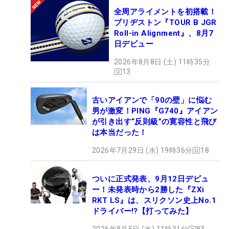
全周アライメントを初搭載！
ブリヂストン『TOUR B JGR
Roll-in Alignment』、8月7
日デビュー
2026年8月8日 (土) 11時35分
13
古いアイアンで「90の壁」に悩む
男が激変！PING『G740』アイアン
が引き出す“反則級”の寛容性と飛び
は本当だった！
2026年7月29日 (水) 19時36分
18
ついに正式発表、9月12日デビュ
ー！未発表時から2勝した『ZXi
RKT LS』は、スリクソン史上No.1
ドライバー!?【打ってみた】
2026年8月5日 (水) 11時31分
83