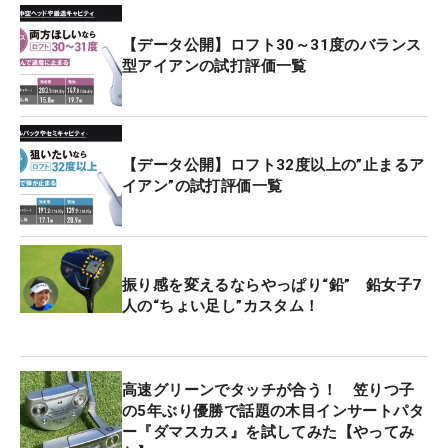
【データ公開】ロフト30～31度のバランス
型アイアンの試打評価一覧
【データ公開】ロフト32度以上の”止まるア
イアン”の試打評価一覧
振り感を変えるならやっぱり“鉛” 鉛女子7
人の“ちょい足し”カスタム！
高速グリーンでタッチが合う！ 笠りつ子
の5年ぶり優勝で話題の木目インサートパタ
ー『ダマスカス』を試してみた【やってみ