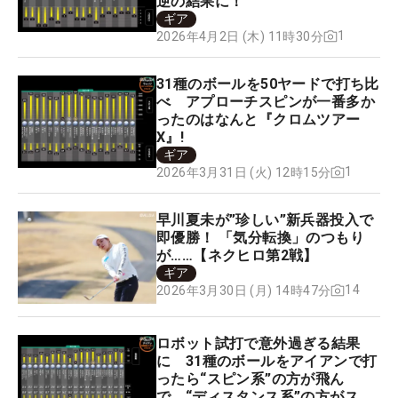
逆の結果に！
ギア
1
2026年4月2日 (木) 11時30分
31種のボールを50ヤードで打ち比
べ アプローチスピンが一番多か
ったのはなんと『クロムツアー
X』!
ギア
1
2026年3月31日 (火) 12時15分
早川夏未が”珍しい”新兵器投入で
即優勝！ 「気分転換」のつもり
が……【ネクヒロ第2戦】
ギア
14
2026年3月30日 (月) 14時47分
ロボット試打で意外過ぎる結果
に 31種のボールをアイアンで打
ったら“スピン系”の方が飛ん
で、“ディスタンス系”の方がスピ