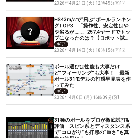
12
2026年4月21日 (火) 12時45分
HS43m/sで“飛ぶ”ボールランキン
グTOP3 「操作性、安定性はや
や劣るが……」257.4ヤードでトッ
プになったのは？【ロボット試
打】
ギア
12
2026年4月14日 (火) 18時15分
ボール選びは性能も大事だけ
ど“フィーリング”も大事！ 最新
ボール31モデルの打感早見表を作
ってみた
ギア
1
2026年4月6日 (月) 16時09分
31種のボールをプロが徹底試打&
評価 スピン系とディスタンス系
で“コロがり”も打感の“重さ”も真