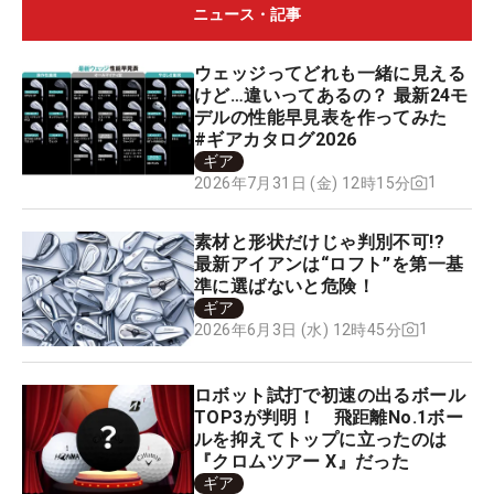
ニュース・記事
ウェッジってどれも一緒に見える
けど…違いってあるの？ 最新24モ
デルの性能早見表を作ってみた
#ギアカタログ2026
ギア
1
2026年7月31日 (金) 12時15分
素材と形状だけじゃ判別不可!?
最新アイアンは“ロフト”を第一基
準に選ばないと危険！
ギア
1
2026年6月3日 (水) 12時45分
ロボット試打で初速の出るボール
TOP3が判明！ 飛距離No.1ボー
ルを抑えてトップに立ったのは
『クロムツアー X』だった
ギア