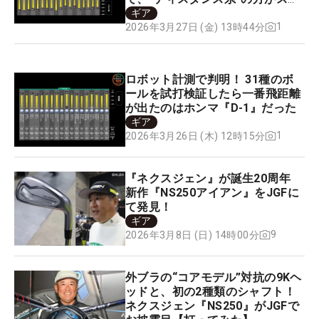
ンが入った！
ギア
1
2026年3月27日 (金) 13時44分
ロボット計測で判明！ 31種のボ
ールを試打検証したら一番飛距離
が出たのはホンマ『D-1』だった
ギア
1
2026年3月26日 (木) 12時15分
『ネクスジェン』が誕生20周年
新作『NS250アイアン』をJGFに
て発見！
ギア
9
2026年3月8日 (日) 14時00分
外ブラの“コアモデル”対抗の9Kヘ
ッドと、初の2種類のシャフト！
ネクスジェン『NS250』がJGFで