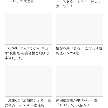
「TRTL」で大改善
ンドできるチャンス！詳しく
はこちら！
『G740』アイアンが引き出
猛暑を乗り切る！ こだわり機
す“反則級”の寛容性と飛びは
能派パンツ4選
本当だった！
「潮来CC（茨城県）」＆「鹿
仲宗根澄香が平均パット数
児島ガーデンGC（鹿児島
『TRTL』で6人抜き！