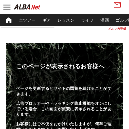
全ツアー
ギア
レッスン
ライフ
漫画
ゴルフ
メルマガ登録
このページが表示されるお客様へ
ページを更新するとサイトの閲覧を続けることがで
きます。
広告ブロッカーやトラッキング防止機能をオンにし
ている場合、この画面が頻繁に表示されることがあ
ります。
お客様にはご不便をおかけいたしますが、何卒ご理