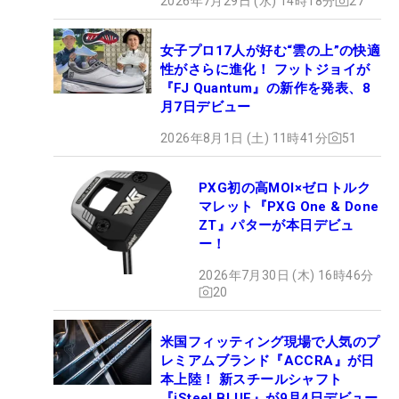
2026年7月29日 (水) 14時18分
27
女子プロ17人が好む“雲の上”の快適
性がさらに進化！ フットジョイが
『FJ Quantum』の新作を発表、8
月7日デビュー
2026年8月1日 (土) 11時41分
51
PXG初の高MOI×ゼロトルク
マレット『PXG One & Done
ZT』パターが本日デビュ
ー！
2026年7月30日 (木) 16時46分
20
米国フィッティング現場で人気のプ
レミアムブランド『ACCRA』が日
本上陸！ 新スチールシャフト
『iSteel BLUE』が9月4日デビュー