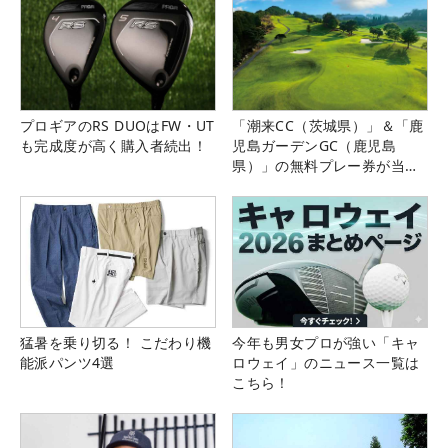
プロギアのRS DUOはFW・UT
「潮来CC（茨城県）」＆「鹿
も完成度が高く購入者続出！
児島ガーデンGC（鹿児島
県）」の無料プレー券が当た
る！！
猛暑を乗り切る！ こだわり機
今年も男女プロが強い「キャ
能派パンツ4選
ロウェイ」のニュース一覧は
こちら！