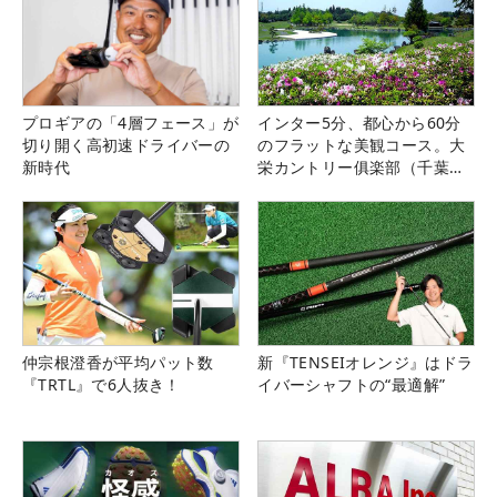
プロギアの「4層フェース」が
インター5分、都心から60分
切り開く高初速ドライバーの
のフラットな美観コース。大
新時代
栄カントリー俱楽部（千葉
県）
仲宗根澄香が平均パット数
新『TENSEIオレンジ』はドラ
『TRTL』で6人抜き！
イバーシャフトの“最適解”