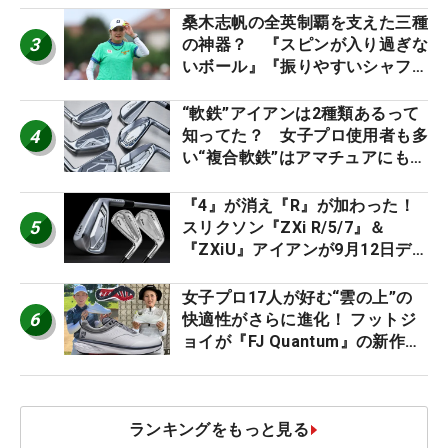
桑木志帆の全英制覇を支えた三種
3
の神器？ 『スピンが入り過ぎな
いボール』『振りやすいシャフ
ト』『真っすぐ飛ぶドライバ
ー』 #女子プロセッティング
“軟鉄”アイアンは2種類あるって
4
知ってた？ 女子プロ使用者も多
い“複合軟鉄”はアマチュアにもオ
ススメ！
『4』が消え『R』が加わった！
5
スリクソン『ZXi R/5/7』＆
『ZXiU』アイアンが9月12日デ
ビュー
女子プロ17人が好む“雲の上”の
6
快適性がさらに進化！ フットジ
ョイが『FJ Quantum』の新作を
発表、8月7日デビュー
ランキングをもっと見る