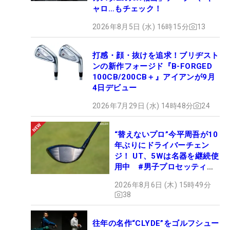
ャロ…もチェック！
2026年8月5日 (水) 16時15分
13
打感・顔・抜けを追求！ブリヂスト
ンの新作フォージド『B-FORGED
100CB/200CB＋』アイアンが9月
4日デビュー
2026年7月29日 (水) 14時48分
24
“替えないプロ”今平周吾が10
年ぶりにドライバーチェン
ジ！ UT、5Wは名器を継続使
用中 #男子プロセッティン
グ
2026年8月6日 (木) 15時49分
38
往年の名作“CLYDE”をゴルフシュー