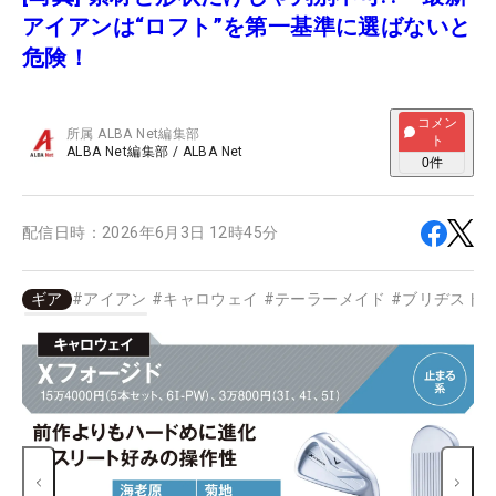
アイアンは“ロフト”を第一基準に選ばないと
危険！
コメン
所属
ALBA Net編集部
ト
ALBA Net編集部
/
ALBA Net
0
件
配信日時：
2026年6月3日 12時45分
ギア
#
アイアン
#
キャロウェイ
#
テーラーメイド
#
ブリヂスト