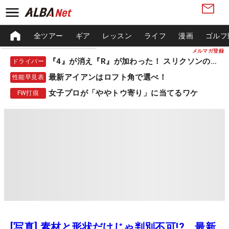
全ツアー
ギア
レッスン
ライフ
漫画
ゴルフ
メルマガ登録
『4』が消え『R』が加わった！ スリクソンの新作
ドライバー
最新アイアンはロフト角で選べ！
性能早見表
女子プロが「ややトウ寄り」に当てるワケ
FW打痕
[写真] 素材と形状だけじゃ判別不可!? 最新