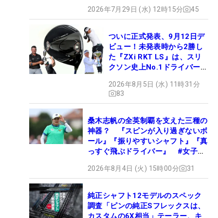
2026年7月29日 (水) 12時15分
45
ついに正式発表、9月12日デ
ビュー！未発表時から2勝し
た『ZXi RKT LS』は、スリ
クソン史上No.1ドライバー!?
【打ってみた】
2026年8月5日 (水) 11時31分
83
桑木志帆の全英制覇を支えた三種の
神器？ 『スピンが入り過ぎないボ
ール』『振りやすいシャフト』『真
っすぐ飛ぶドライバー』 #女子プ
ロセッティング
2026年8月4日 (火) 15時00分
31
純正シャフト12モデルのスペック
調査「ピンの純正Sフレックスは、
カスタムの6X相当」テーラー、キ