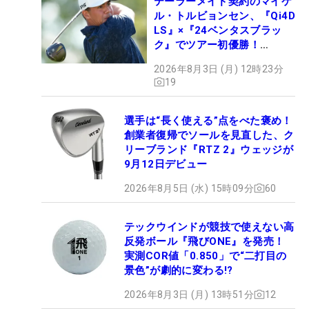
テーラーメイド契約のマイケ
ル・トルビョンセン、『Qi4D
LS』×『24ベンタスブラッ
ク』でツアー初優勝！
【WITB】
2026年8月3日 (月) 12時23分
19
選手は“長く使える”点をべた褒め！
創業者復帰でソールを見直した、ク
リーブランド『RTZ 2』ウェッジが
9月12日デビュー
2026年8月5日 (水) 15時09分
60
テックウインドが競技で使えない高
反発ボール『飛びONE』を発売！
実測COR値「0.850」で“二打目の
景色”が劇的に変わる!?
2026年8月3日 (月) 13時51分
12