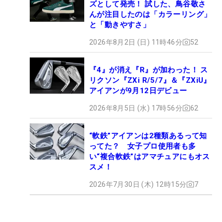
ズとして発売！ 試した、鳥谷敬さ
んが注目したのは「カラーリング」
と「動きやすさ」
2026年8月2日 (日) 11時46分
52
『4』が消え『R』が加わった！ ス
リクソン『ZXi R/5/7』＆『ZXiU』
アイアンが9月12日デビュー
2026年8月5日 (水) 17時56分
62
“軟鉄”アイアンは2種類あるって知
ってた？ 女子プロ使用者も多
い“複合軟鉄”はアマチュアにもオス
スメ！
2026年7月30日 (木) 12時15分
7