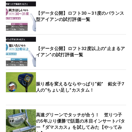
【データ公開】ロフト30～31度のバランス
型アイアンの試打評価一覧
【データ公開】ロフト32度以上の”止まるア
イアン”の試打評価一覧
振り感を変えるならやっぱり“鉛” 鉛女子7
人の“ちょい足し”カスタム！
高速グリーンでタッチが合う！ 笠りつ子
の5年ぶり優勝で話題の木目インサートパタ
ー『ダマスカス』を試してみた【やってみ