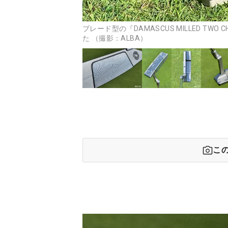
ブレード型の『DAMASCUS MILLED TWO 
た （撮影：ALBA）
こ