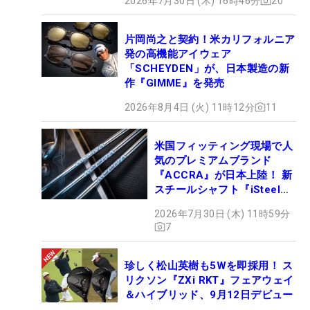
2026年7月30日 (木) 16時46分
20
片岡尚之と契約！米カリフォルニア
発の高機能アイウェア
「SCHEYDEN」が、日本製造の新
作『GIMME』を発売
2026年8月4日 (火) 11時12分
11
米国フィッティング現場で人
気のプレミアムブランド
『ACCRA』が日本上陸！ 新
スチールシャフト『iSteel
BLUE』が9月4日デビュー
2026年7月30日 (木) 11時59分
7
珍しく松山英樹も5Wを即採用！ ス
リクソン『ZXi RKT』フェアウェイ
＆ハイブリッド、9月12日デビュー