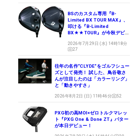
BSのカスタム専用『B-
Limited BX TOUR MAX』、
叩ける『B-Limited
BX★★TOUR』が今秋デビュ
ー
2026年7月29日 (水) 14時18分
27
往年の名作“CLYDE”をゴルフシュー
ズとして発売！ 試した、鳥谷敬さ
んが注目したのは「カラーリング」
と「動きやすさ」
2026年8月2日 (日) 11時46分
52
PXG初の高MOI×ゼロトルクマレッ
ト『PXG One & Done ZT』パター
が本日デビュー！