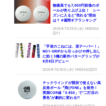
物価高でも7,000円前後のボ
ールが売り上げ上位！ シー
ズンに入ると“売れる”理由
は？ #週間ギアランキング
2026年7月29日 (水) 18時00分
11
「手首のこねには、逆テーパー！」
NO1-GRIPから引っかけや押し出し
に効く3種の新作パターグリップが
8月8日デビュー
2026年7月30日 (木) 14時20分
33
テックウインドが競技で使えない高
反発ボール『飛びONE』を発売！
実測COR値「0.850」で“二打目の
景色”が劇的に変わる!?
2026年8月3日 (月) 13時51分
12