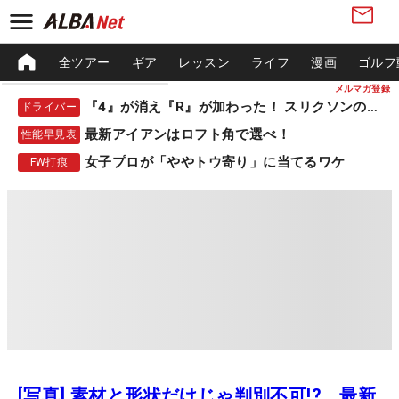
全ツアー
ギア
レッスン
ライフ
漫画
ゴルフ
メルマガ登録
『4』が消え『R』が加わった！ スリクソンの新作
ドライバー
最新アイアンはロフト角で選べ！
性能早見表
女子プロが「ややトウ寄り」に当てるワケ
FW打痕
[写真] 素材と形状だけじゃ判別不可!? 最新