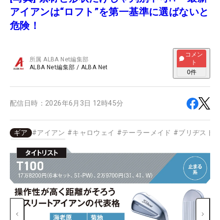
アイアンは“ロフト”を第一基準に選ばないと
危険！
コメン
所属
ALBA Net編集部
ト
ALBA Net編集部
/
ALBA Net
0
件
配信日時：
2026年6月3日 12時45分
ギア
#
アイアン
#
キャロウェイ
#
テーラーメイド
#
ブリヂスト