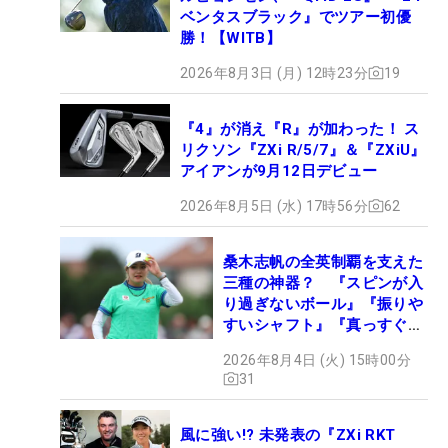
ベンタスブラック』でツアー初優
勝！【WITB】
2026年8月3日 (月) 12時23分
19
『4』が消え『R』が加わった！ ス
リクソン『ZXi R/5/7』＆『ZXiU』
アイアンが9月12日デビュー
2026年8月5日 (水) 17時56分
62
桑木志帆の全英制覇を支えた
三種の神器？ 『スピンが入
り過ぎないボール』『振りや
すいシャフト』『真っすぐ飛
ぶドライバー』 #女子プロ
2026年8月4日 (火) 15時00分
セッティング
31
風に強い!? 未発表の『ZXi RKT