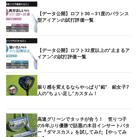
【データ公開】ロフト30～31度のバランス
型アイアンの試打評価一覧
【データ公開】ロフト32度以上の”止まるア
イアン”の試打評価一覧
振り感を変えるならやっぱり“鉛” 鉛女子7
人の“ちょい足し”カスタム！
高速グリーンでタッチが合う！ 笠りつ子
の5年ぶり優勝で話題の木目インサートパタ
ー『ダマスカス』を試してみた【やってみ