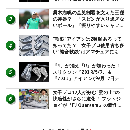
た #ギアカタログ2026
桑木志帆の全英制覇を支えた三種
3
の神器？ 『スピンが入り過ぎな
いボール』『振りやすいシャフ
ト』『真っすぐ飛ぶドライバ
ー』 #女子プロセッティング
“軟鉄”アイアンは2種類あるって
4
知ってた？ 女子プロ使用者も多
い“複合軟鉄”はアマチュアにもオ
ススメ！
『4』が消え『R』が加わった！
5
スリクソン『ZXi R/5/7』＆
『ZXiU』アイアンが9月12日デ
ビュー
女子プロ17人が好む“雲の上”の
6
快適性がさらに進化！ フットジ
ョイが『FJ Quantum』の新作を
発表、8月7日デビュー