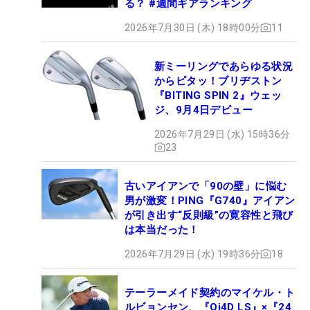
る？ #週間ギアランキング
2026年7月30日 (木) 18時00分
11
新ミーリングであらゆる状況
からピタッ！ブリヂストン
『BITING SPIN 2』ウェッ
ジ、9月4日デビュー
2026年7月29日 (水) 15時36分
23
古いアイアンで「90の壁」に悩む
男が激変！PING『G740』アイアン
が引き出す“反則級”の寛容性と飛び
は本当だった！
2026年7月29日 (水) 19時36分
18
テーラーメイド契約のマイケル・ト
ルビョンセン、『Qi4D LS』×『24