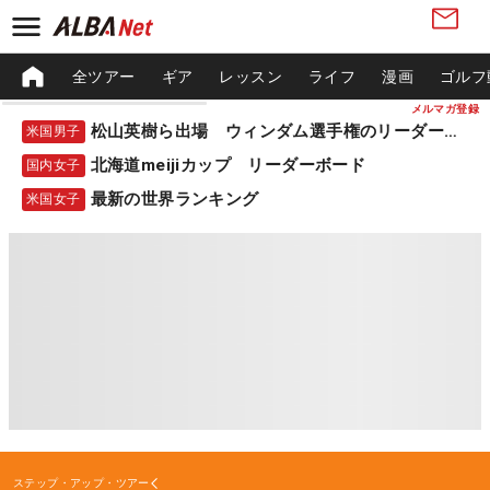
全ツアー
ギア
レッスン
ライフ
漫画
ゴルフ
メルマガ登録
松山英樹ら出場 ウィンダム選手権のリーダーボード
米国男子
北海道meijiカップ リーダーボード
国内女子
最新の世界ランキング
米国女子
ステップ・アップ・ツアー