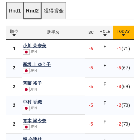
Rnd1
Rnd2
獲得賞金
順位
HOLE
TODAY
選手名
SC
小川 茉奈美
F
-6
-1
1
(71)
JPN
新坂上 ゆう子
F
-5
-5
2
(67)
JPN
斉藤 裕子
F
-5
-3
2
(69)
JPN
中村 香織
F
-5
-2
2
(70)
JPN
青木 瀬令奈
F
-5
-2
2
(70)
JPN
堀 奈津佳