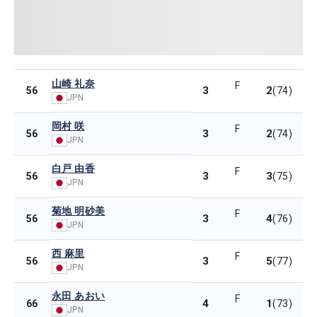
山崎 礼奈
F
3
2
56
(74)
JPN
岡村 咲
F
3
2
56
(74)
JPN
白戸 由香
F
3
3
56
(75)
JPN
菊地 明砂美
F
3
4
56
(76)
JPN
西 麻里
F
3
5
56
(77)
JPN
永田 あおい
F
4
1
66
(73)
JPN