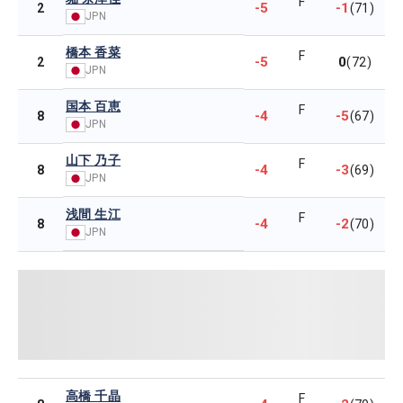
F
-5
-1
2
(71)
JPN
橋本 香菜
F
-5
0
2
(72)
JPN
国本 百恵
F
-4
-5
8
(67)
JPN
山下 乃子
F
-4
-3
8
(69)
JPN
浅間 生江
F
-4
-2
8
(70)
JPN
高橋 千晶
F