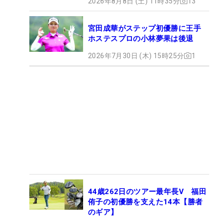
2026年8月8日 (土) 11時35分
13
宮田成華がステップ初優勝に王手
ホステスプロの小林夢果は後退
2026年7月30日 (木) 15時25分
1
44歳262日のツアー最年長V 福田
侑子の初優勝を支えた14本【勝者
のギア】