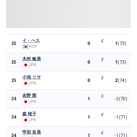
イ・ヘス
F
0
1
25
(73)
KOR
木村 敏美
F
0
1
25
(73)
JPN
小池 リサ
F
0
2
25
(74)
JPN
吉野 茜
F
1
-2
34
(70)
JPN
森 桜子
F
1
-1
34
(71)
JPN
甲田 良美
F
1
-1
34
(71)