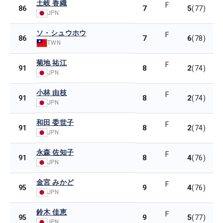
土岐 香織
F
7
5
86
(77)
JPN
ソ・シュウホウ
F
7
6
86
(78)
TWN
菊地 祐江
F
8
2
91
(74)
JPN
小林 由枝
F
8
2
91
(74)
JPN
和田 委世子
F
8
2
91
(74)
JPN
永森 佐知子
F
8
4
91
(76)
JPN
金宮 みかど
F
9
4
95
(76)
JPN
鈴木 佳恵
F
9
5
95
(77)
JPN