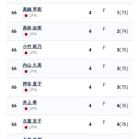
真鍋 早彩
F
4
1
66
(73)
JPN
高林 由実
F
4
2
66
(74)
JPN
小竹 莉乃
F
4
3
66
(75)
JPN
内山 久美
F
4
3
66
(75)
JPN
押谷 直子
F
4
3
66
(75)
JPN
井上 希
F
4
4
66
(76)
JPN
古屋 京子
F
4
4
66
(76)
JPN