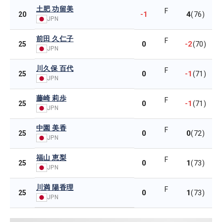
土肥 功留美
F
-1
4
20
(76)
JPN
前田 久仁子
F
0
-2
25
(70)
JPN
川久保 百代
F
0
-1
25
(71)
JPN
藤崎 莉歩
F
0
-1
25
(71)
JPN
中園 美香
F
0
0
25
(72)
JPN
福山 恵梨
F
0
1
25
(73)
JPN
川満 陽香理
F
0
1
25
(73)
JPN