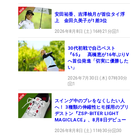
安田祐香、吉澤柚月が首位タイ浮
上 金田久美子が1差3位
2026年8月8日 (土) 16時21分
1
30代初戦で自己ベスト
『65』 髙橋恵が16年ぶりV
へ首位発進「切実に優勝した
い」
2026年7月30日 (木) 07時30分
1
スイング中のブレをなくしたい人
へ！ 3種類の伸縮性ヒモ採用のブリ
ヂストン『ZSP-BITER LIGHT
MAGICLACE』、8月8日デビュー
2026年8月8日 (土) 11時30分
30