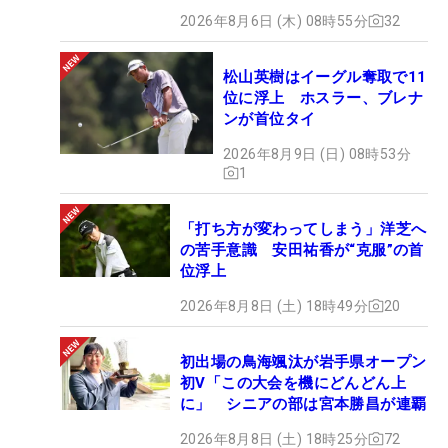
2026年8月6日 (木) 08時55分
32
松山英樹はイーグル奪取で11
位に浮上 ホスラー、ブレナ
ンが首位タイ
2026年8月9日 (日) 08時53分
1
「打ち方が変わってしまう」洋芝へ
の苦手意識 安田祐香が“克服”の首
位浮上
2026年8月8日 (土) 18時49分
20
初出場の鳥海颯汰が岩手県オープン
初V「この大会を機にどんどん上
に」 シニアの部は宮本勝昌が連覇
2026年8月8日 (土) 18時25分
72