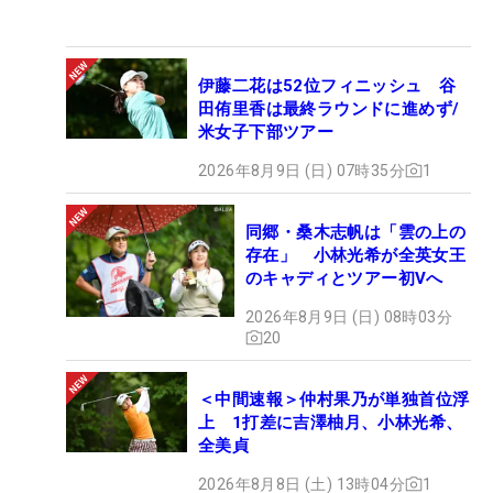
伊藤二花は52位フィニッシュ 谷
田侑里香は最終ラウンドに進めず/
米女子下部ツアー
2026年8月9日 (日) 07時35分
1
同郷・桑木志帆は「雲の上の
存在」 小林光希が全英女王
のキャディとツアー初Vへ
2026年8月9日 (日) 08時03分
20
＜中間速報＞仲村果乃が単独首位浮
上 1打差に吉澤柚月、小林光希、
全美貞
2026年8月8日 (土) 13時04分
1