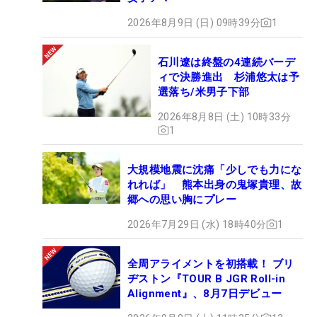
2026年8月9日 (日) 09時39分
1
石川遼は終盤の4連続バーデ
ィで決勝進出 杉浦悠太は予
選落ち/米男子下部
2026年8月8日 (土) 10時33分
1
大規模地震に沈痛「少しでも力にな
れれば」 熊本出身の鬼塚貴理、故
郷への思い胸にプレー
2026年7月29日 (水) 18時40分
1
全周アライメントを初搭載！ ブリ
ヂストン『TOUR B JGR Roll-in
Alignment』、8月7日デビュー