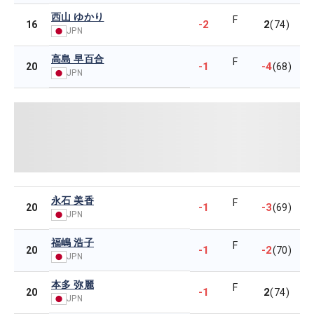
西山 ゆかり
F
-2
2
16
(74)
JPN
高島 早百合
F
-1
-4
20
(68)
JPN
永石 美香
F
-1
-3
20
(69)
JPN
福嶋 浩子
F
-1
-2
20
(70)
JPN
本多 弥麗
F
-1
2
20
(74)
JPN