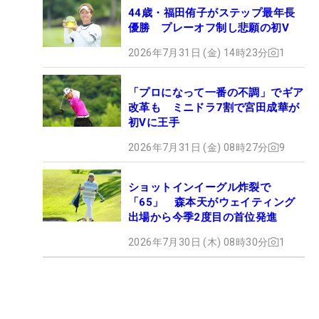
44歳・福田侑子がステップ最年長
優勝 プレーオフ制し悲願の初V
2026年7月31日 (金) 14時23分
1
「プロになって一番の不調」でギア
改革も ミニドラ7割で宮田成華が
初Vに王手
2026年7月31日 (金) 08時27分
9
ショットインイーグル炸裂で
「65」 森本天がウェイティング
出場から今季2度目の首位発進
2026年7月30日 (木) 08時30分
1