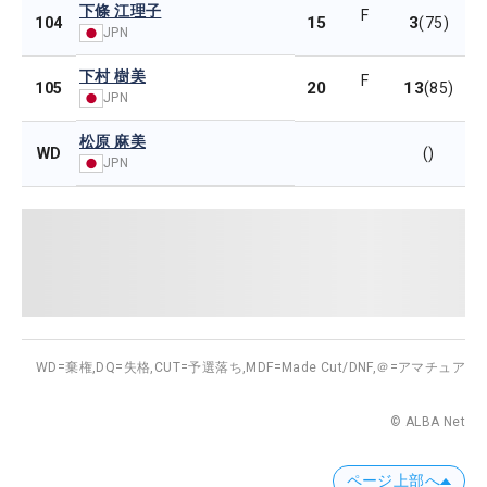
下條 江理子
F
15
3
104
(75)
JPN
下村 樹美
F
20
13
105
(85)
JPN
松原 麻美
WD
()
JPN
WD=棄権,
DQ=失格,
CUT=予選落ち,
MDF=Made Cut/DNF,
＠=アマチュア
© ALBA Net
ページ上部へ