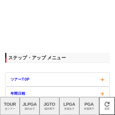
ステップ・アップ メニュー
→
ツアーTOP
→
年間日程
TOUR
JLPGA
JGTO
LPGA
PGA
閉じる
→
ニュース一覧
全ツアー
国内女子
国内男子
米国女子
米国男子
更新