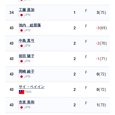
工藤 遥加
F
1
3
34
(75)
JPN
池内 絵梨藻
F
2
-3
43
(69)
JPN
中島 真弓
F
2
-2
43
(70)
JPN
前田 陽子
F
2
-1
43
(71)
JPN
岡崎 綾子
F
2
0
43
(72)
JPN
サイ・ペイイン
F
2
0
43
(72)
TWN
市來 美和
F
2
1
43
(73)
JPN