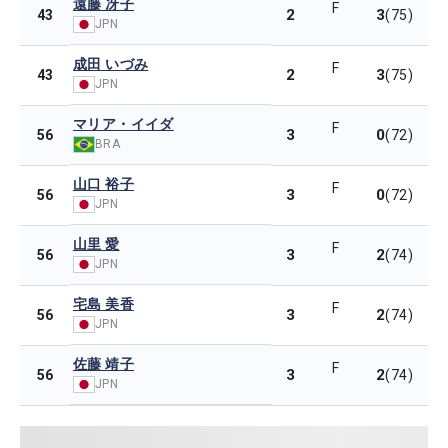
遠藤 冴子
F
2
3
43
(75)
JPN
成田 いづみ
F
2
3
43
(75)
JPN
マリア・イイダ
F
3
0
56
(72)
BRA
山口 裕子
F
3
0
56
(72)
JPN
山里 愛
F
3
2
56
(74)
JPN
宅島 美香
F
3
2
56
(74)
JPN
佐藤 靖子
F
3
2
56
(74)
JPN