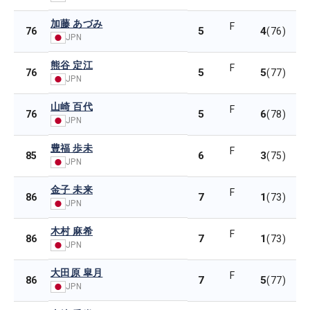
加藤 あづみ
F
5
4
76
(76)
JPN
熊谷 定江
F
5
5
76
(77)
JPN
山崎 百代
F
5
6
76
(78)
JPN
豊福 歩未
F
6
3
85
(75)
JPN
金子 未来
F
7
1
86
(73)
JPN
木村 麻希
F
7
1
86
(73)
JPN
大田原 皐月
F
7
5
86
(77)
JPN