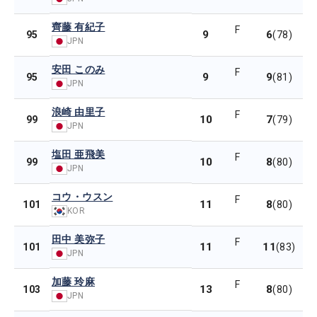
齊藤 有紀子
F
9
6
95
(78)
JPN
安田 このみ
F
9
9
95
(81)
JPN
浪崎 由里子
F
10
7
99
(79)
JPN
塩田 亜飛美
F
10
8
99
(80)
JPN
コウ・ウスン
F
11
8
101
(80)
KOR
田中 美弥子
F
11
11
101
(83)
JPN
加藤 玲麻
F
13
8
103
(80)
JPN