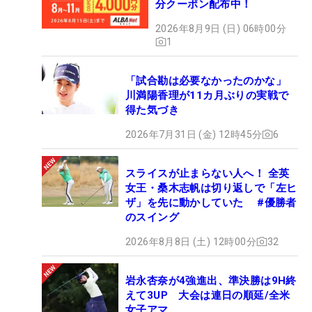
分クーポン配布中！
2026年8月9日 (日) 06時00分
1
「試合勘は必要なかったのかな」
川満陽香理が11カ月ぶりの実戦で
得た気づき
2026年7月31日 (金) 12時45分
6
スライスが止まらない人へ！ 全英
女王・桑木志帆は切り返しで「左ヒ
ザ」を先に動かしていた #優勝者
のスイング
2026年8月8日 (土) 12時00分
32
岩永杏奈が4強進出、準決勝は9H終
えて3UP 大会は連日の順延/全米
女子アマ