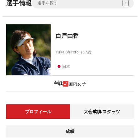
選手情報
白戸由香
Yuka Shiroto
（57歳）
日本
主戦
国内女子
プロフィール
大会成績/スタッツ
成績