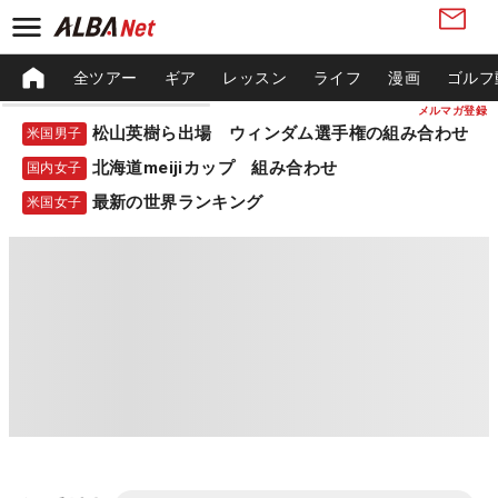
全ツアー
ギア
レッスン
ライフ
漫画
ゴルフ
メルマガ登録
松山英樹ら出場 ウィンダム選手権の組み合わせ
米国男子
北海道meijiカップ 組み合わせ
国内女子
最新の世界ランキング
米国女子