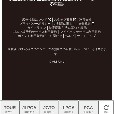
広告掲載について
スタッフ募集
運営会社
プライバシーポリシー
ご利用に際して
会員規約
ガイドライン
特定商取引法に基づく表示
ゴルフ場予約サービス利用規約
マイページサービス利用規約
ポイント利用規約
お問合せ
ヘルプ
サイトマップ
掲載されている全てのコンテンツの無断での転載、転用、コピー等は禁じま
す。
© ALBA Net
TOUR
JLPGA
JGTO
LPGA
PGA
閉じる
全ツアー
国内女子
国内男子
米国女子
米国男子
更新