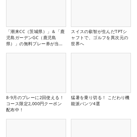
「潮来CC（茨城県）」＆「鹿
スイスの叡智が生んだTPTシ
児島ガーデンGC（鹿児島
ャフトで、ゴルフを異次元の
県）」の無料プレー券が当た
世界へ
る！！
8-9月のプレーに2回使える！
猛暑を乗り切る！ こだわり機
コース限定2,000円クーポン
能派パンツ4選
配布中！