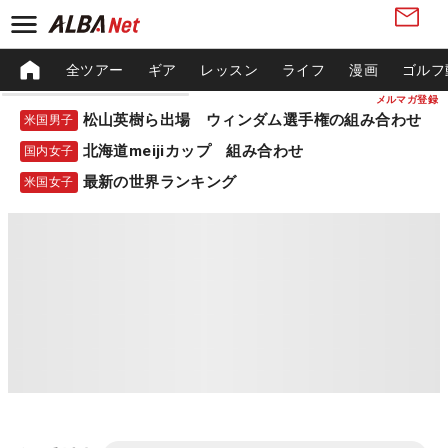
全ツアー
ギア
レッスン
ライフ
漫画
ゴルフ
メルマガ登録
松山英樹ら出場 ウィンダム選手権の組み合わせ
米国男子
北海道meijiカップ 組み合わせ
国内女子
最新の世界ランキング
米国女子