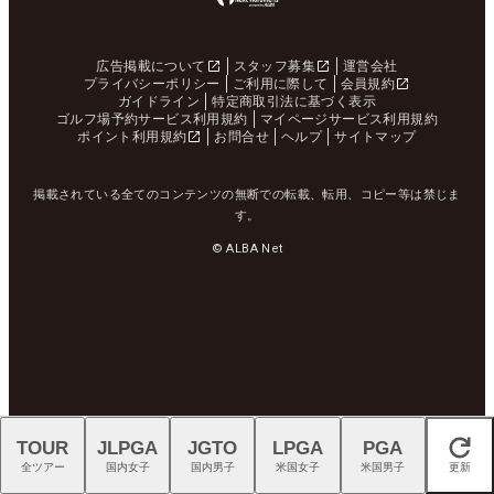
広告掲載について
スタッフ募集
運営会社
プライバシーポリシー
ご利用に際して
会員規約
ガイドライン
特定商取引法に基づく表示
ゴルフ場予約サービス利用規約
マイページサービス利用規約
ポイント利用規約
お問合せ
ヘルプ
サイトマップ
掲載されている全てのコンテンツの無断での転載、転用、コピー等は禁じま
す。
© ALBA Net
TOUR
JLPGA
JGTO
LPGA
PGA
閉じる
全ツアー
国内女子
国内男子
米国女子
米国男子
更新