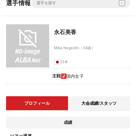
選手情報
永石美香
Mika Nagaishi
（54歳）
日本
主戦
国内女子
プロフィール
大会成績/スタッツ
成績