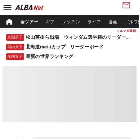
全ツアー
ギア
レッスン
ライフ
漫画
ゴルフ
メルマガ登録
松山英樹ら出場 ウィンダム選手権のリーダーボード
米国男子
北海道meijiカップ リーダーボード
国内女子
最新の世界ランキング
米国女子