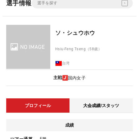
選手情報
ソ・シュウホウ
Hsiu-Feng Tseng
（58歳）
台湾
主戦
国内女子
プロフィール
大会成績/スタッツ
成績