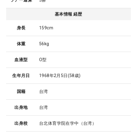
ツアー通算
5勝
基本情報 経歴
身長
159cm
体重
56kg
血液型
O型
生年月日
1968年2月5日
(58歳)
国籍
台湾
出身地
台湾
出身校
台北体育学院在学中（台湾）