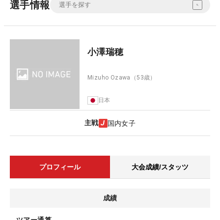
選手情報
小澤瑞穂
Mizuho Ozawa
（53歳）
日本
主戦
国内女子
プロフィール
大会成績/スタッツ
成績