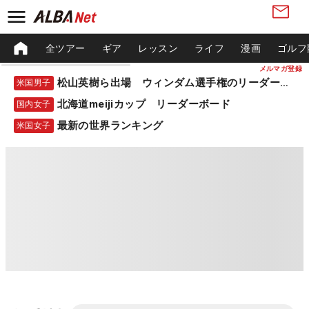
全ツアー
ギア
レッスン
ライフ
漫画
ゴルフ
メルマガ登録
松山英樹ら出場 ウィンダム選手権のリーダーボード
米国男子
北海道meijiカップ リーダーボード
国内女子
最新の世界ランキング
米国女子