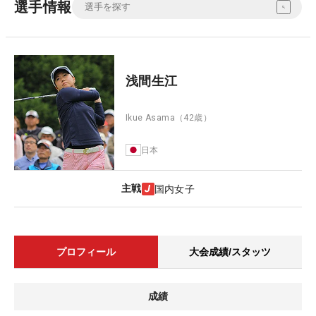
選手情報
浅間生江
Ikue Asama
（42歳）
日本
主戦
国内女子
プロフィール
大会成績/スタッツ
成績