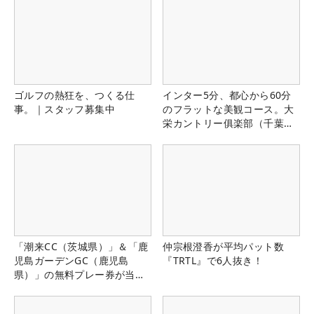
ゴルフの熱狂を、つくる仕
インター5分、都心から60分
事。｜スタッフ募集中
のフラットな美観コース。大
栄カントリー俱楽部（千葉
県）
「潮来CC（茨城県）」＆「鹿
仲宗根澄香が平均パット数
児島ガーデンGC（鹿児島
『TRTL』で6人抜き！
県）」の無料プレー券が当た
る！！