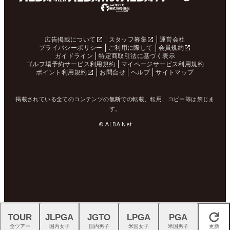
広告掲載について
スタッフ募集
運営会社
プライバシーポリシー
ご利用に際して
会員規約
ガイドライン
特定商取引法に基づく表示
ゴルフ場予約サービス利用規約
マイページサービス利用規約
ポイント利用規約
お問合せ
ヘルプ
サイトマップ
掲載されている全てのコンテンツの無断での転載、転用、コピー等は禁じま
す。
© ALBA Net
TOUR
JLPGA
JGTO
LPGA
PGA
閉じる
全ツアー
国内女子
国内男子
米国女子
米国男子
更新