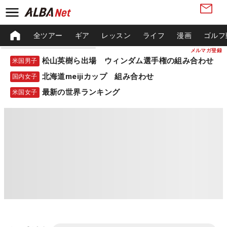
全ツアー
ギア
レッスン
ライフ
漫画
ゴルフ
メルマガ登録
松山英樹ら出場 ウィンダム選手権の組み合わせ
米国男子
北海道meijiカップ 組み合わせ
国内女子
最新の世界ランキング
米国女子